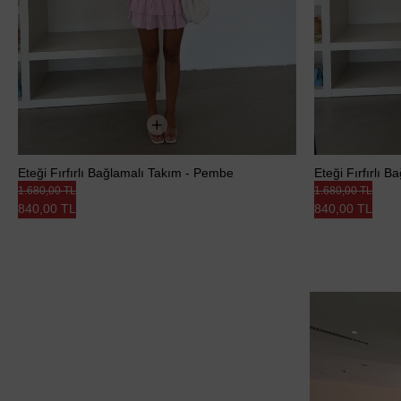
Eteği Fırfırlı Bağlamalı Takım - Pembe
Eteği Fırfırlı 
1.680,00 TL
1.680,00 TL
840,00 TL
840,00 TL