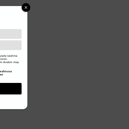
larla tarafıma
iyorum.
ni okudum onay
rafınızca
den