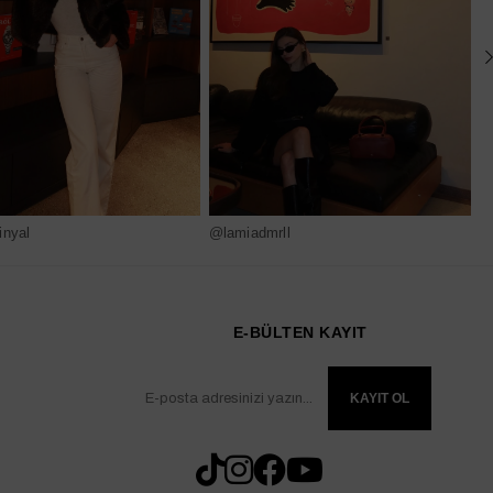
nyal
@lamiadmrll
@
E-BÜLTEN KAYIT
KAYIT OL