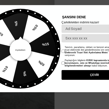
ŞANSINI DENE
Çarkıfelekten indirimi kazan!
%5
%20
%10
Tanıtım, pazarlama, reklam ve benzeri amaç
%15
ticari elektronik ileti gönderilmesine izin ver
Elektronik Ticari İleti Aydınlatma Metni
'
veriyorum.
Paylaştığım bilgilerin
KVKK kapsamında ta
korunmasını, sms ve WhatsApp üzerin
10
%20
bilgilendirmeleri almayı
kabul ediyorum.
%5
ÇEVİR