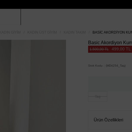
KADIN GIYIM
KADIN ÜST GIYIM
KADIN TAKIM
BASIC AKORDIYON KUM
Basic Akordiyon Kum
499,00 TL
1.500,00 TL
Stok Kodu
(MD4254_Taş)
Taş
Ürün Özellikleri