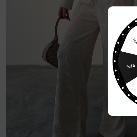
%15
%