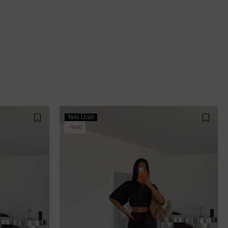
Yeni Ürün
%50