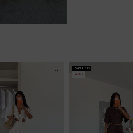
Yeni Ürün
%50