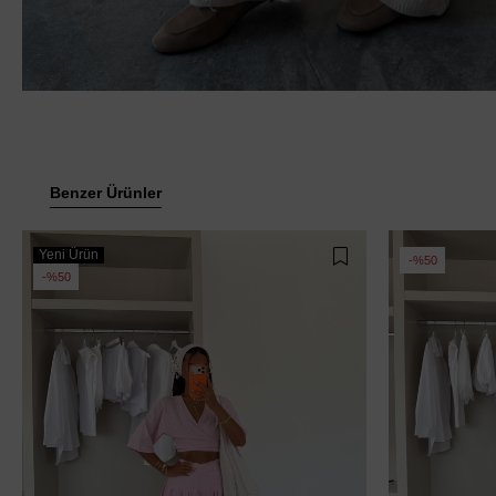
Benzer Ürünler
Yeni Ürün
%50
%50