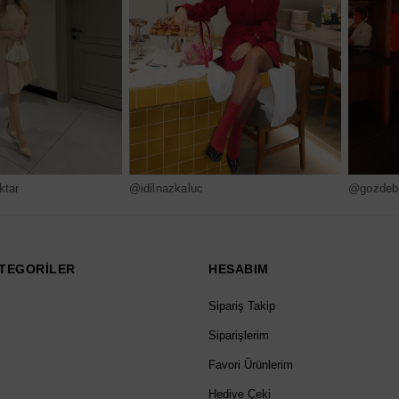
ktar
@idilnazkaluc
@gozdebi
TEGORİLER
HESABIM
Sipariş Takip
Siparişlerim
Favori Ürünlerim
Hediye Çeki