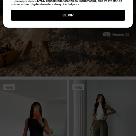
KVKK kapsamında tarafınızca korunmasını, sms ve WhatsApp
Paylaştığım bilgilerin
üzerinden bilgilendirmeleri almayı
kabul ediyorum.
ÇEVİR
%50
%50