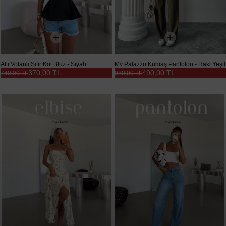
Altı Volanlı Sıfır Kol Bluz - Siyah
My Palazzo Kumaş Pantolon - Haki Yeşil
370,00 TL
490,00 TL
740,00 TL
980,00 TL