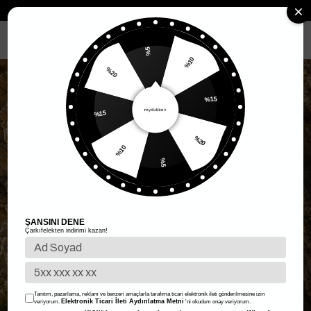
MENÜ
%5
%20
%10
%15
%15
%10
%20
%5
ŞANSINI DENE
Çarkıfelekten indirimi kazan!
Tanıtım, pazarlama, reklam ve benzeri amaçlarla tarafıma ticari elektronik ileti gönderilmesine izin
Elektronik Ticari İleti Aydınlatma Metni
veriyorum.
'ni okudum onay veriyorum.