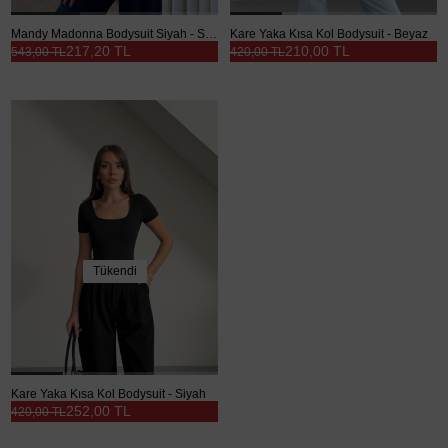
Mandy Madonna Bodysuit Siyah - Siyah
Kare Yaka Kısa Kol Bodysuit - Beyaz
217,20 TL
210,00 TL
543,00 TL
420,00 TL
Tükendi
Kare Yaka Kısa Kol Bodysuit - Siyah
252,00 TL
420,00 TL