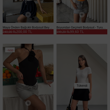
Maya Önden Bağcıklı Bodysuit Beyaz - Beyaz
Boyundan Geçmeli Bodysuıt - Turuncu
200,00 TL
99,60 TL
240,00 TL
199,20 TL
%50
Tükendi