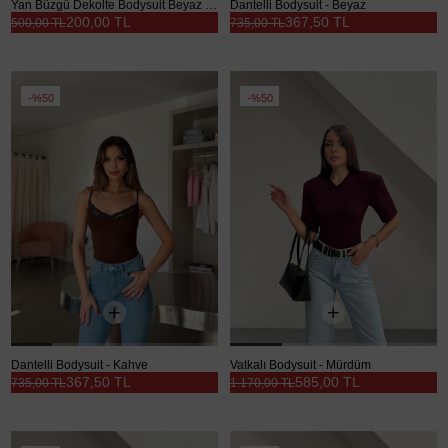
Yan Büzgü Dekolte Bodysuit Beyaz - Beyaz
Dantelli Bodysuit - Beyaz
200,00 TL
367,50 TL
500,00 TL
735,00 TL
%50
%50
Dantelli Bodysuit - Kahve
Vatkalı Bodysuit - Mürdüm
367,50 TL
585,00 TL
735,00 TL
1.170,00 TL