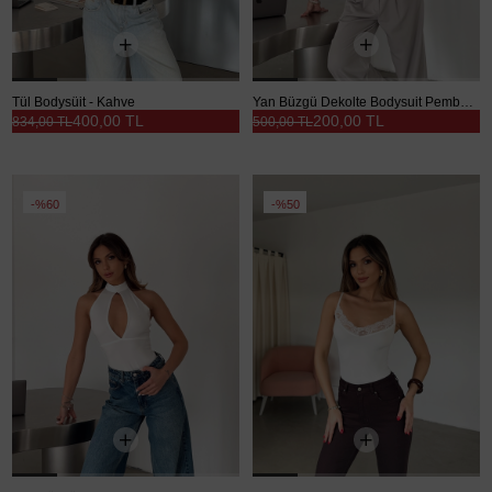
Tül Bodysüit - Kahve
Yan Büzgü Dekolte Bodysuit Pembe - Pembe
400,00 TL
200,00 TL
834,00 TL
500,00 TL
%60
%50