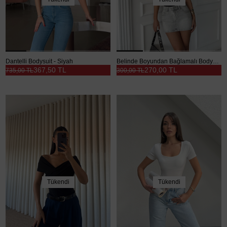
Dantelli Bodysuit - Siyah
Belinde Boyundan Bağlamalı Bodysuit Siyah - Siyah
367,50 TL
270,00 TL
735,00 TL
300,00 TL
Tükendi
Tükendi