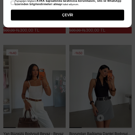
KVKK kapsamında tarafınızca korunmasını, sms ve WhatsApp
Paylaştığım bilgilerin
üzerinden bilgilendirmeleri almayı
kabul ediyorum.
ÇEVİR
Yan Büzgülü Bodysuit Pembe - Pembe
Yan Büzgülü Bodysuit Gri - Gri
300,00 TL
300,00 TL
500,00 TL
500,00 TL
%40
%50
Yan Büzgülü Bodysuit Beyaz - Beyaz
Boyundan Bağlama Dantel Bodysuit - Siyah