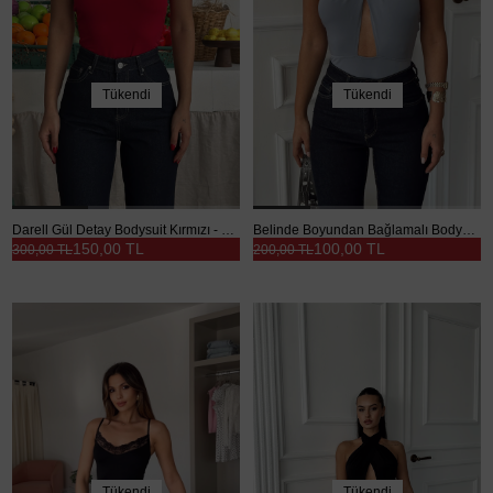
Tükendi
Tükendi
Darell Gül Detay Bodysuit Kırmızı - Kırmızı
Belinde Boyundan Bağlamalı Bodysuit Gri - Gri
150,00 TL
100,00 TL
300,00 TL
200,00 TL
Tükendi
Tükendi