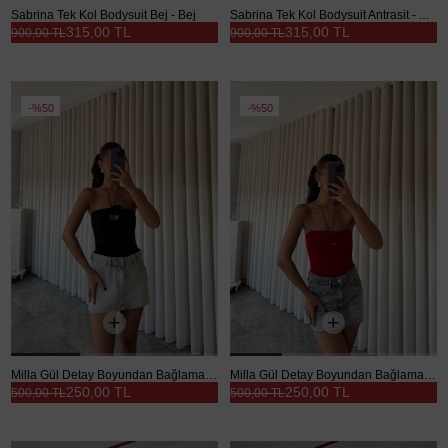
Sabrina Tek Kol Bodysuit Bej - Bej
Sabrina Tek Kol Bodysuit Antrasit - Antrasit
315,00 TL
315,00 TL
900,00 TL
900,00 TL
%50
%50
Milla Gül Detay Boyundan Bağlamalı Bodysuit Siyah - Siyah
Milla Gül Detay Boyundan Bağlamalı Bodysuit Kırmızı - Kırmızı
250,00 TL
250,00 TL
500,00 TL
500,00 TL