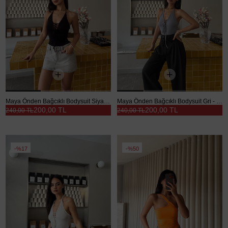
Maya Önden Bağcıklı Bodysuit Siyah - Siyah
Maya Önden Bağcıklı Bodysuit Gri - Gri
200,00 TL
200,00 TL
240,00 TL
240,00 TL
%17
%50