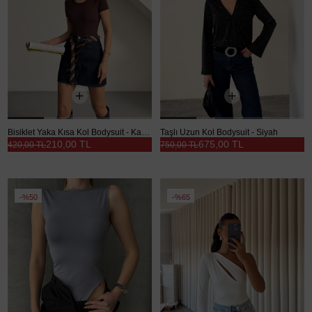
Bisiklet Yaka Kısa Kol Bodysuit - Kahve
Taşlı Uzun Kol Bodysuit - Siyah
210,00 TL
675,00 TL
420,00 TL
750,00 TL
%50
%65