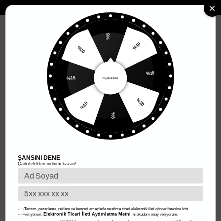
MENÜ
%5
%10
%20
Anasayfa
Kadın Giyim
Kadın Üst Giyim
Kadın Bodysuit
Kadın Bodysuit
%15
%15
Filtreleme
Sıralama
%20
%10
%5
%40
%40
ŞANSINI DENE
Çarkıfelekten indirimi kazan!
Tanıtım, pazarlama, reklam ve benzeri amaçlarla tarafıma ticari elektronik ileti gönderilmesine izin
Elektronik Ticari İleti Aydınlatma Metni
veriyorum.
'ni okudum onay veriyorum.