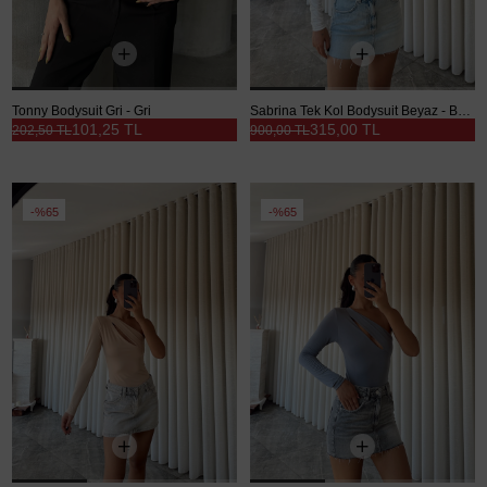
Tonny Bodysuit Gri - Gri
Sabrina Tek Kol Bodysuit Beyaz - Beyaz
101,25 TL
315,00 TL
202,50 TL
900,00 TL
%65
%65