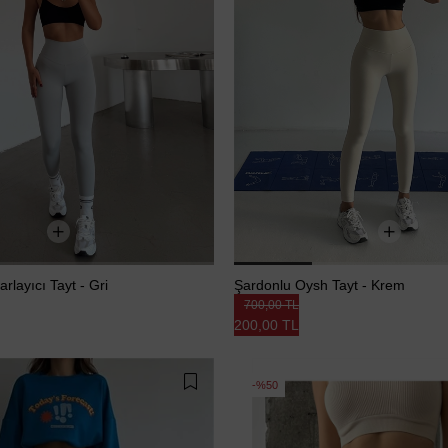
rlayıcı Tayt - Gri
Şardonlu Oysh Tayt - Krem
700,00 TL
200,00 TL
%50