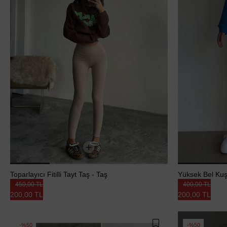
Toparlayıcı Fitilli Tayt Taş - Taş
Yüksek Bel Kuşg
450,00 TL
400,00 TL
200,00 TL
200,00 TL
%50
%50