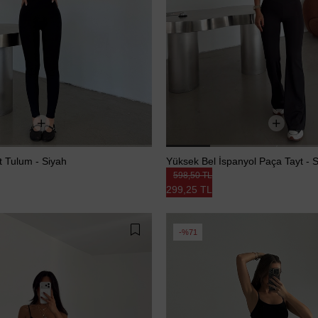
yt Tulum - Siyah
Yüksek Bel İspanyol Paça Tayt - 
598,50 TL
299,25 TL
%71