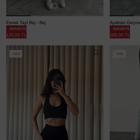
Esnek Tayt Bej - Bej
Ayaktan Geçmel
250,00 TL
320,00 TL
125,00 TL
288,00 TL
%50
%50