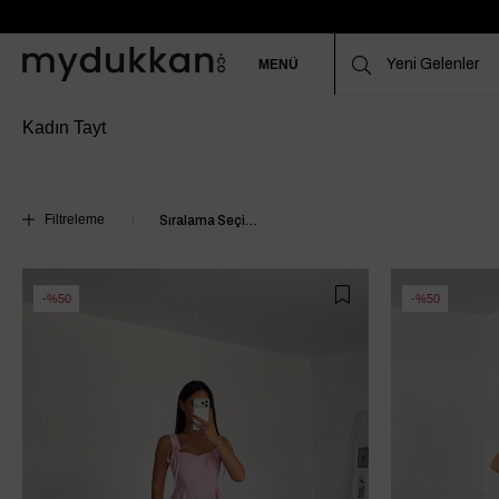
MENÜ
Kadın Tayt
Filtreleme
%50
%50