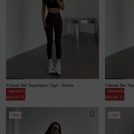
Yüksek Bel Toparlayıcı Tayt - Kahve
Yüksek Bel Topa
600,00 TL
600,00 TL
300,00 TL
300,00 TL
%56
%50