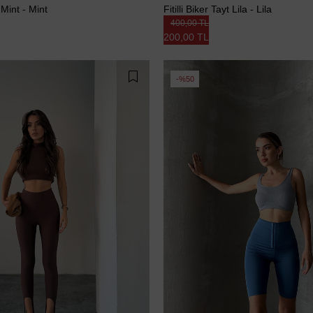
t Mint - Mint
Fitilli Biker Tayt Lila - Lila
400,00 TL
200,00 TL
%50