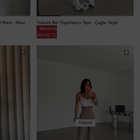
t Mavi - Mavi
Yüksek Bel Toparlayıcı Tayt - Çağla Yeşili
600,00 TL
300,00 TL
Tükendi