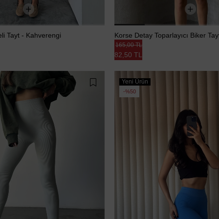
i Tayt - Kahverengi
Korse Detay Toparlayıcı Biker Tay
165,00 TL
82,50 TL
Yeni Ürün
%50