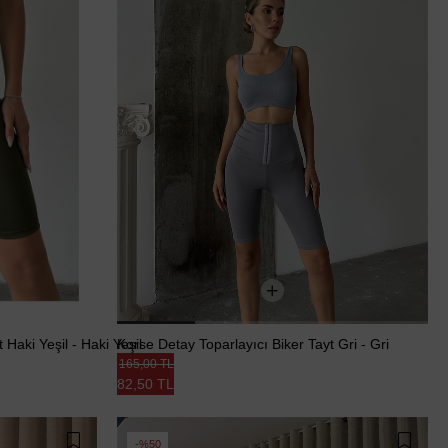
 Haki Yeşil - Haki Yeşil
Korse Detay Toparlayıcı Biker Tayt Gri - Gri
165,00 TL
82,50 TL
%50