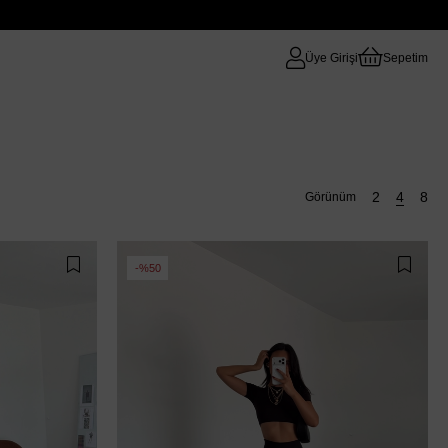
Üye Girişi
Sepetim
%50