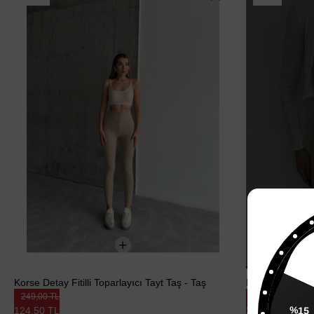
%
Korse Detay Fitilli Toparlayıcı Tayt Taş - Taş
Fitilli Biker Tay
249,00 TL
400,00 TL
124,50 TL
200,00 TL