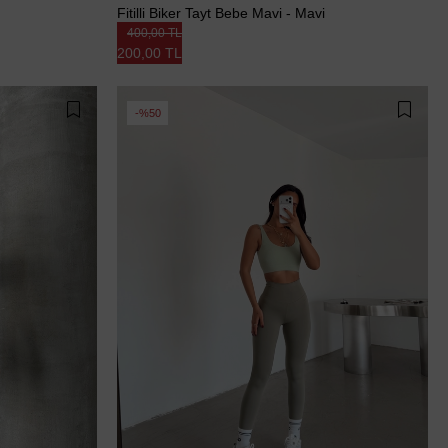
Fitilli Biker Tayt Bebe Mavi - Mavi
400,00 TL
200,00 TL
%50