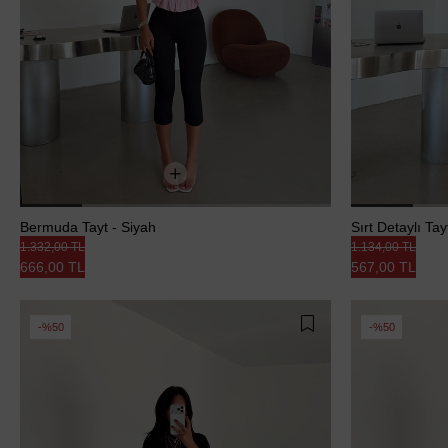
Bermuda Tayt - Siyah
Sırt Detaylı Ta
1.332,00 TL
1.134,00 TL
666,00 TL
567,00 TL
%50
%50