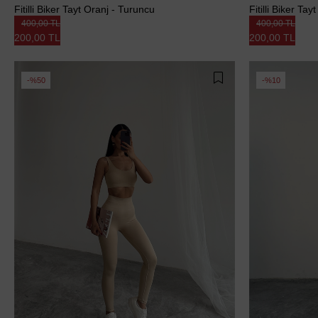
Fitilli Biker Tayt Oranj - Turuncu
Fitilli Biker Tay
400,00 TL
400,00 TL
200,00 TL
200,00 TL
%50
%10