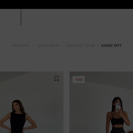
ANASAYFA
KADIN GIYIM
KADIN ALT GIYIM
KADIN TAYT
%50