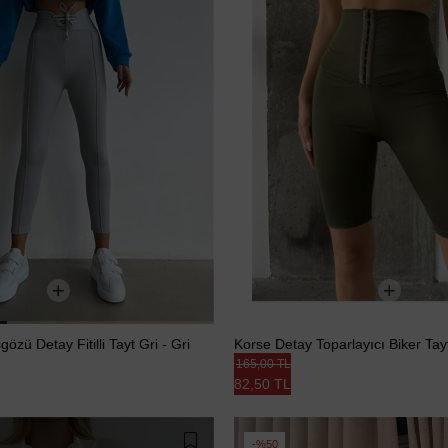
özü Detay Fitilli Tayt Gri - Gri
Korse Detay Toparlayıcı Biker Tayt
165,00 TL
82,50 TL
%50