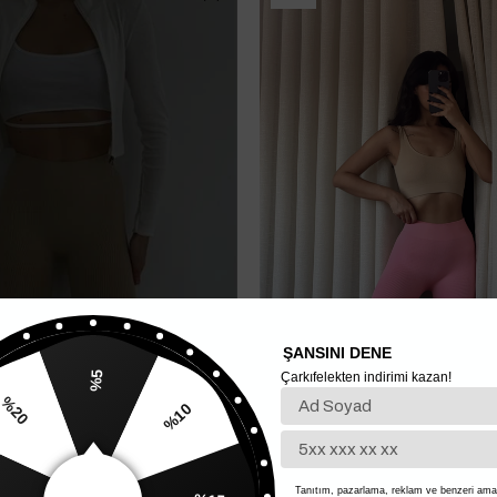
ŞANSINI DENE
Çarkıfelekten indirimi kazan!
%5
%10
20
t Vizon - Vizon
Fitilli Biker Tayt Pembe - Pembe
400,00 TL
%15
200,00 TL
Tanıtım, pazarlama, reklam ve benzeri amaç