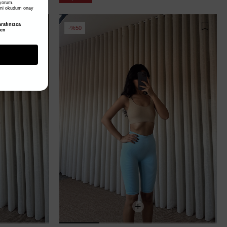
iyorum.
ni okudum onay
rafınızca
%50
den