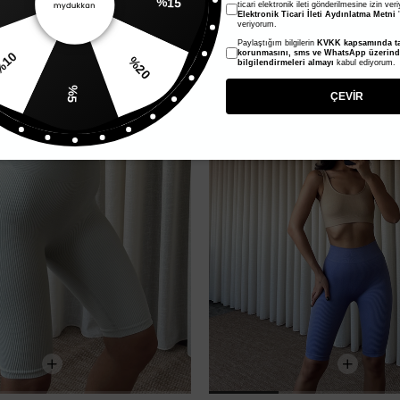
ticari elektronik ileti gönderilmesine izin ver
Elektronik Ticari İleti Aydınlatma Metni
'
veriyorum.
Paylaştığım bilgilerin
KVKK kapsamında ta
%50
%20
korunmasını, sms ve WhatsApp üzerin
%10
bilgilendirmeleri almayı
kabul ediyorum.
%5
ÇEVİR