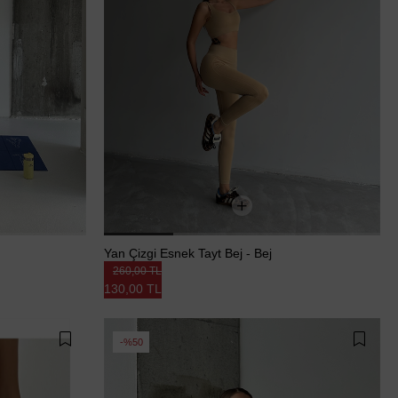
Yan Çizgi Esnek Tayt Bej - Bej
260,00 TL
130,00 TL
%50