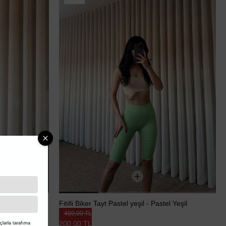
Fitilli Biker Tayt Pastel yeşil - Pastel Yeşil
400,00 TL
200,00 TL
larla tarafıma