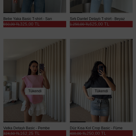
Bebe Yaka Basic T-shirt - Sarı
Sırtı Dantel Detaylı T-shirt - Beyaz
325,00 TL
625,00 TL
650,00 TL
1.250,00 TL
Tükendi
Tükendi
Vatka Detaylı Basic - Pembe
Düz Kısa Kol Crop Basic - Füme
162,25 TL
250,00 TL
324,50 TL
400,00 TL