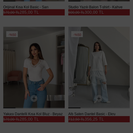
Orijinal Kısa Kol Basic - Sarı
Studio Yazılı Balon T-shirt - Kahve
285,00 TL
300,00 TL
570,00 TL
600,00 TL
%50
%50
Yakası Dantelli Kısa Kol Bluz - Beyaz
Altı Saten Dantel Basic - Ekru
285,00 TL
356,25 TL
570,00 TL
712,50 TL