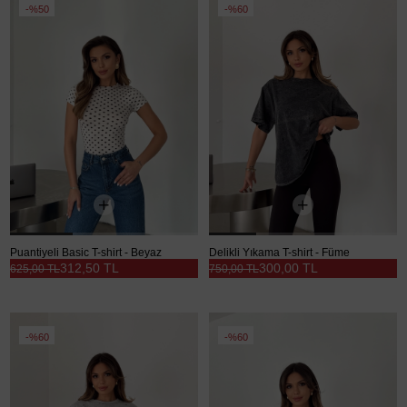
%50
%60
Puantiyeli Basic T-shirt - Beyaz
Delikli Yıkama T-shirt - Füme
312,50 TL
300,00 TL
625,00 TL
750,00 TL
%60
%60