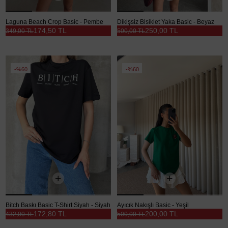
Laguna Beach Crop Basic - Pembe
Dikişsiz Bisiklet Yaka Basic - Beyaz
174,50 TL
250,00 TL
349,00 TL
500,00 TL
%60
%60
Bitch Baskı Basic T-Shirt Siyah - Siyah
Ayıcık Nakışlı Basic - Yeşil
172,80 TL
200,00 TL
432,00 TL
500,00 TL