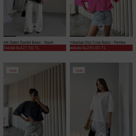
Altı Saten Dantel Basic - Siyah
Yıkamalı Düz Crop Basic - Pembe
427,50 TL
200,00 TL
712,50 TL
400,00 TL
%50
%40