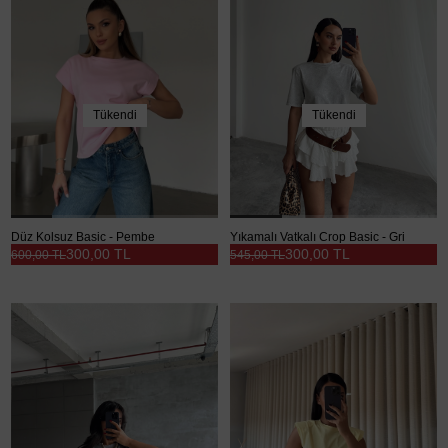
Tükendi
Tükendi
Düz Kolsuz Basic - Pembe
Yıkamalı Vatkalı Crop Basic - Gri
300,00 TL
300,00 TL
600,00 TL
545,00 TL