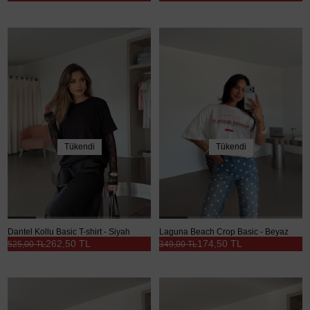
Tükendi
Tükendi
Dantel Kollu Basic T-shirt - Siyah
Laguna Beach Crop Basic - Beyaz
262,50 TL
174,50 TL
525,00 TL
349,00 TL