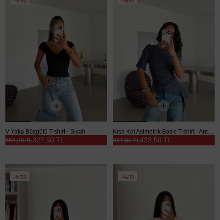
%50
%50
V Yaka Büzgülü T-shirt - Siyah
Kısa Kol Asimetrik Basic T-shirt - Antrasit
327,50 TL
433,50 TL
655,00 TL
867,00 TL
%50
%50