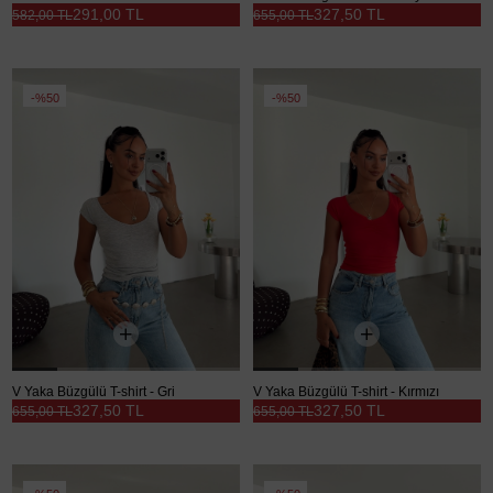
291,00 TL
327,50 TL
582,00 TL
655,00 TL
%50
%50
V Yaka Büzgülü T-shirt - Gri
V Yaka Büzgülü T-shirt - Kırmızı
327,50 TL
327,50 TL
655,00 TL
655,00 TL