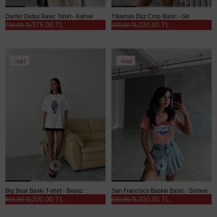
Dantel Detay Basic Tshirt - Kahve
Yıkamalı Düz Crop Basic - Gri
375,00 TL
200,00 TL
750,00 TL
400,00 TL
%67
%60
Big Bear Baskı T-shırt - Beyaz
San Francisco Baskılı Basic - Somon
200,00 TL
200,00 TL
600,00 TL
500,00 TL