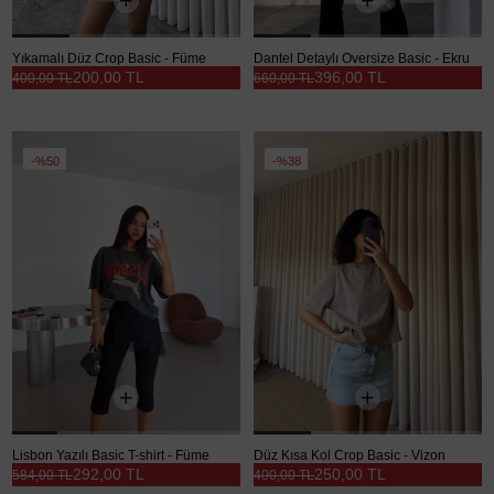
Yıkamalı Düz Crop Basic - Füme
Dantel Detaylı Oversize Basic - Ekru
200,00 TL
396,00 TL
400,00 TL
660,00 TL
%50
%38
Lisbon Yazılı Basic T-shirt - Füme
Düz Kısa Kol Crop Basic - Vizon
292,00 TL
250,00 TL
584,00 TL
400,00 TL