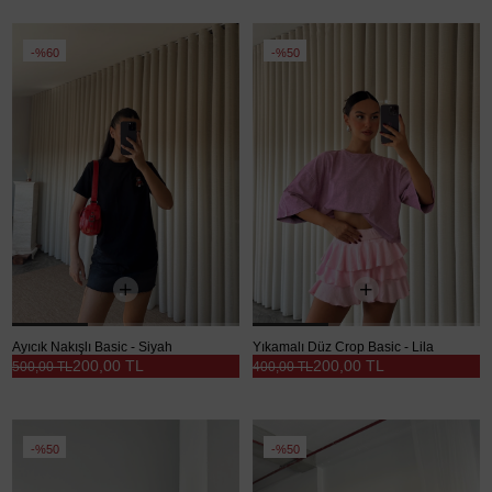
%60
%50
Ayıcık Nakışlı Basic - Siyah
Yıkamalı Düz Crop Basic - Lila
200,00 TL
200,00 TL
500,00 TL
400,00 TL
%50
%50