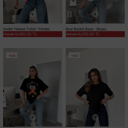
Delikli Yıkama T-shirt - Pembe
Bear Baskılı Basic - Beyaz
300,00 TL
200,00 TL
750,00 TL
584,00 TL
%66
%50