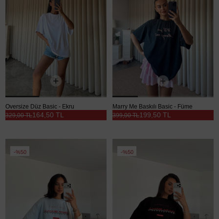
Oversize Düz Basic - Ekru
Marry Me Baskılı Basic - Füme
164,50 TL
199,50 TL
329,00 TL
399,00 TL
%50
%50