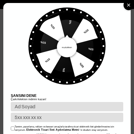
MENÜ
%5
%20
%10
Anasayfa
Kadın Giyim
Kadın Üst Giyim
Kadın T-shirt
Kadın T-shirt
%15
%15
Filtreleme
Sıralama
%10
%20
%5
%49
%49
ŞANSINI DENE
Çarkıfelekten indirimi kazan!
Tanıtım, pazarlama, reklam ve benzeri amaçlarla tarafıma ticari elektronik ileti gönderilmesine izin
Elektronik Ticari İleti Aydınlatma Metni
veriyorum.
'ni okudum onay veriyorum.