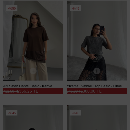
%50
%45
Altı Saten Dantel Basic - Kahve
Yıkamalı Vatkalı Crop Basic - Füme
356,25 TL
300,00 TL
712,50 TL
545,00 TL
%45
%45