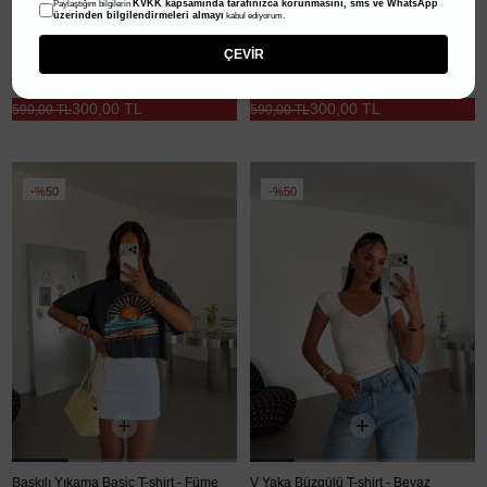
KVKK kapsamında tarafınızca korunmasını, sms ve WhatsApp
Paylaştığım bilgilerin
üzerinden bilgilendirmeleri almayı
kabul ediyorum.
ÇEVİR
Yan Yırtmaç Oversize Basic - Lacivert
Yan Yırtmaç Oversize Basic - Antrasit
300,00 TL
300,00 TL
590,00 TL
590,00 TL
%50
%50
Baskılı Yıkama Basic T-shirt - Füme
V Yaka Büzgülü T-shirt - Beyaz