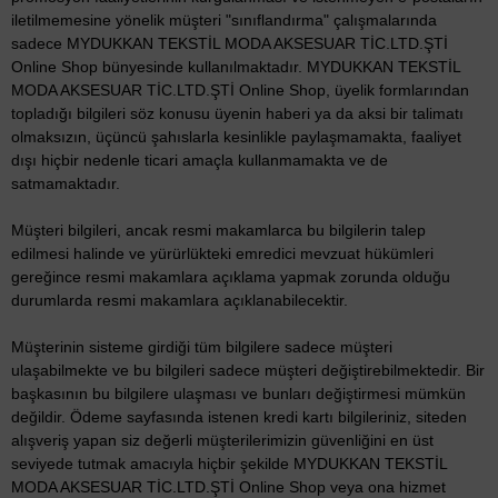
iletilmemesine yönelik müşteri "sınıflandırma" çalışmalarında
sadece MYDUKKAN TEKSTİL MODA AKSESUAR TİC.LTD.ŞTİ
Online Shop bünyesinde kullanılmaktadır. MYDUKKAN TEKSTİL
MODA AKSESUAR TİC.LTD.ŞTİ Online Shop, üyelik formlarından
topladığı bilgileri söz konusu üyenin haberi ya da aksi bir talimatı
olmaksızın, üçüncü şahıslarla kesinlikle paylaşmamakta, faaliyet
dışı hiçbir nedenle ticari amaçla kullanmamakta ve de
satmamaktadır.
Müşteri bilgileri, ancak resmi makamlarca bu bilgilerin talep
edilmesi halinde ve yürürlükteki emredici mevzuat hükümleri
gereğince resmi makamlara açıklama yapmak zorunda olduğu
durumlarda resmi makamlara açıklanabilecektir.
Müşterinin sisteme girdiği tüm bilgilere sadece müşteri
ulaşabilmekte ve bu bilgileri sadece müşteri değiştirebilmektedir. Bir
başkasının bu bilgilere ulaşması ve bunları değiştirmesi mümkün
değildir. Ödeme sayfasında istenen kredi kartı bilgileriniz, siteden
alışveriş yapan siz değerli müşterilerimizin güvenliğini en üst
seviyede tutmak amacıyla hiçbir şekilde MYDUKKAN TEKSTİL
MODA AKSESUAR TİC.LTD.ŞTİ Online Shop veya ona hizmet