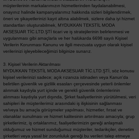
müşterilerinin markalarımızın hizmetlerinden faydalanabilmesi,
onayınız halinde kampanyalarımız hakkında sizleri bilgilendirmek,
öneri ve şikayetlerinizi kayıt altına alabilmek, sizlere daha iyi hizmet
standartları oluşturabilmek, MYDUKKAN TEKSTİL MODA
AKSESUAR TİC.LTD.ŞTİ ticari ve iş stratejilerinin belirlenmesi ve
uygulanması gibi amaçlarla ve her halükarda 6698 sayılı Kişisel
Verilerin Korunması Kanunu ve ilgili mevzuata uygun olarak kişisel
verilerinizi işleyebileceğimizi bilginize sunarız.
3. Kişisel Verilerin Aktarılması
MYDUKKAN TEKSTİL MODA AKSESUAR TİC.LTD.ŞTİ, söz konusu
kişisel verilerinizi sadece; açık rızanıza istinaden veya Kanun'da
belirtilen güvenlik ve gizlilik esasları çerçevesinde yeterli önlemler
alınmak kaydıyla yurt içinde ve gerekli güvenlik önlemlerinin
alınması kaydıyla yurt dışında, Şirket faaliyetlerinin yürütülmesi, veri
sahipleri ile müşterilerimiz arasındaki iş ilişkisinin sağlanması
ve/veya bu amaçla görüşmeler yapılması, hizmetler, fırsat ve
olanaklar sunulması ve hizmet kalitesinin artırılması amacıyla; grup
şirketlerimiz, iş ortaklarımız, faaliyetlerimizin gereği anlaşmalı
olduğumuz ve hizmet sunduğumuz müşteriler, tedarikçiler, denetim
şirketleri veya yasal bir zorunluluk gereği bu verileri talep etmeye