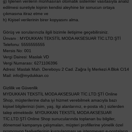
g) İşlenen verilerin münhasıran otomatik sistemler vasıtasıyla analiz
edilmesi suretiyle kişinin kendisi aleyhine bir sonucun ortaya
çıkmasına itiraz etme ve
h) Kişisel verilerinin birer kopyasını alma.
Görüş ve sorularınızla ilgili bizimle iletişime geçebilirsiniz.
Ünvanı : MYDUKKAN TEKSTİL MODA AKSESUAR TİC.LTD.ŞTİ
Telefonu: 5555555555
Mersis No: 001
Vergi Dairesi: Maslak VD
Vergi Numarası: 6271106396
Adresi: Maslak Mah. Dereboyu 2 Cad. Zağra İş Merkezi A Blok C/14
Mail:
info@mydukkan.co
Gizlilik ve Güvenlik
MYDUKKAN TEKSTİL MODA AKSESUAR TİC.LTD.ŞTİ Online
Shop, müşterilerine daha iyi hizmet verebilmek amacıyla bazı
kişisel bilgilerinizi (isim, yaş, ilgi alanlarınız, e-posta vb.) sizlerden
talep etmektedir. MYDUKKAN TEKSTİL MODA AKSESUAR
TİC.LTD.ŞTİ Online Shop sunucularında toplanan bu bilgiler,
dönemsel kampanya çalışmaları, müşteri profillerine yönelik özel
promosyon faaliyetlerinin kurgulanması ve istenmeyen e-postaların