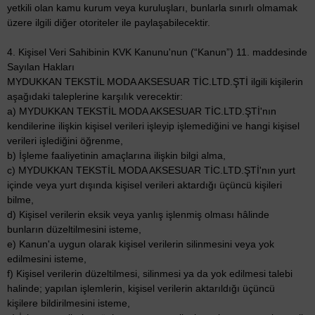
yetkili olan kamu kurum veya kuruluşları, bunlarla sınırlı olmamak
üzere ilgili diğer otoriteler ile paylaşabilecektir.
4. Kişisel Veri Sahibinin KVK Kanunu'nun (“Kanun”) 11. maddesinde
Sayılan Hakları
MYDUKKAN TEKSTİL MODA AKSESUAR TİC.LTD.ŞTİ ilgili kişilerin
aşağıdaki taleplerine karşılık verecektir:
a) MYDUKKAN TEKSTİL MODA AKSESUAR TİC.LTD.ŞTİ'nın
kendilerine ilişkin kişisel verileri işleyip işlemediğini ve hangi kişisel
verileri işlediğini öğrenme,
b) İşleme faaliyetinin amaçlarına ilişkin bilgi alma,
c) MYDUKKAN TEKSTİL MODA AKSESUAR TİC.LTD.ŞTİ'nın yurt
içinde veya yurt dışında kişisel verileri aktardığı üçüncü kişileri
bilme,
d) Kişisel verilerin eksik veya yanlış işlenmiş olması hâlinde
bunların düzeltilmesini isteme,
e) Kanun'a uygun olarak kişisel verilerin silinmesini veya yok
edilmesini isteme,
f) Kişisel verilerin düzeltilmesi, silinmesi ya da yok edilmesi talebi
halinde; yapılan işlemlerin, kişisel verilerin aktarıldığı üçüncü
kişilere bildirilmesini isteme,