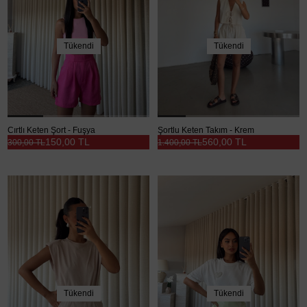
Tükendi
Tükendi
Cırtlı Keten Şort - Fuşya
Şortlu Keten Takım - Krem
150,00 TL
560,00 TL
300,00 TL
1.400,00 TL
Tükendi
Tükendi