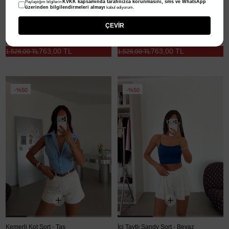
KVKK kapsamında tarafınızca korunmasını, sms ve WhatsApp
Paylaştığım bilgilerin
üzerinden bilgilendirmeleri almayı
kabul ediyorum.
ÇEVİR
Kemerli Kot Şort - Mavi
Kemerli Kot Şort - Haki
763,00 TL
763,00 TL
1.526,00 TL
1.526,00 TL
%50
%50
Kemerli Kot Şort - Taş
İçi Taytlı Sandy Şort - Beyaz