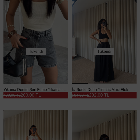
Tükendi
Tükendi
Yıkama Denim Şort Füme Yıkama - Füme Yıkama
İçi Şortlu Derin Yırtmaç Maxi Etek - Siyah
200,00 TL
292,00 TL
400,00 TL
584,00 TL