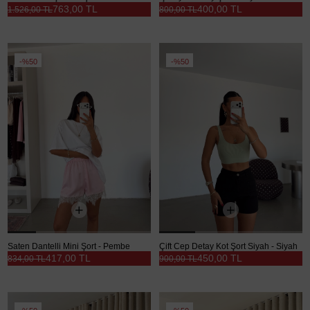
763,00 TL
400,00 TL
1.526,00 TL
800,00 TL
%50
%50
Saten Dantelli Mini Şort - Pembe
Çift Cep Detay Kot Şort Siyah - Siyah
417,00 TL
450,00 TL
834,00 TL
900,00 TL