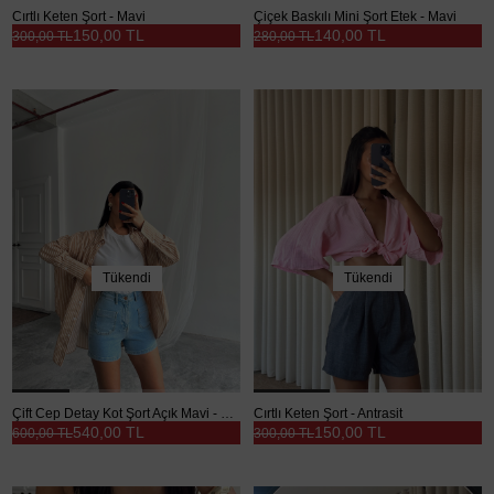
Cırtlı Keten Şort - Mavi
Çiçek Baskılı Mini Şort Etek - Mavi
150,00 TL
140,00 TL
300,00 TL
280,00 TL
Tükendi
Tükendi
Çift Cep Detay Kot Şort Açık Mavi - Mavi
Cırtlı Keten Şort - Antrasit
540,00 TL
150,00 TL
600,00 TL
300,00 TL