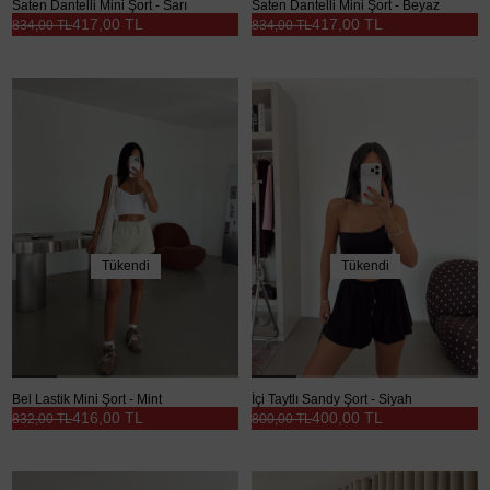
Saten Dantelli Mini Şort - Sarı
Saten Dantelli Mini Şort - Beyaz
417,00 TL
417,00 TL
834,00 TL
834,00 TL
Tükendi
Tükendi
Bel Lastik Mini Şort - Mint
İçi Taytlı Sandy Şort - Siyah
416,00 TL
400,00 TL
832,00 TL
800,00 TL