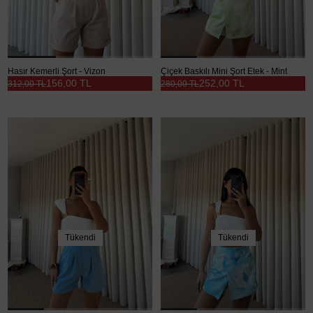
Hasır Kemerli Şort - Vizon
Çiçek Baskılı Mini Şort Etek - Mint
156,00 TL
252,00 TL
312,00 TL
280,00 TL
Tükendi
Tükendi