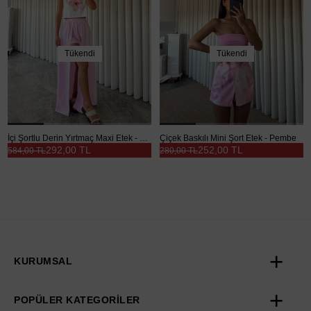
Tükendi
Tükendi
İçi Şortlu Derin Yırtmaç Maxi Etek - Pembe
Çiçek Baskılı Mini Şort Etek - Pembe
292,00 TL
252,00 TL
584,00 TL
280,00 TL
KURUMSAL
POPÜLER KATEGORİLER