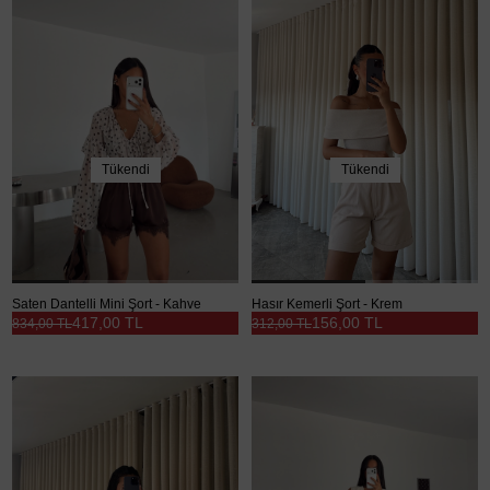
Tükendi
Tükendi
Saten Dantelli Mini Şort - Kahve
Hasır Kemerli Şort - Krem
417,00 TL
156,00 TL
834,00 TL
312,00 TL