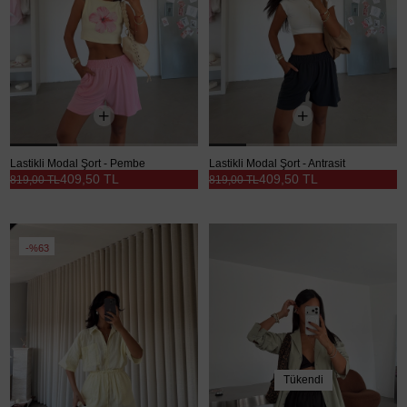
Lastikli Modal Şort - Pembe
Lastikli Modal Şort - Antrasit
409,50 TL
409,50 TL
819,00 TL
819,00 TL
%63
Tükendi