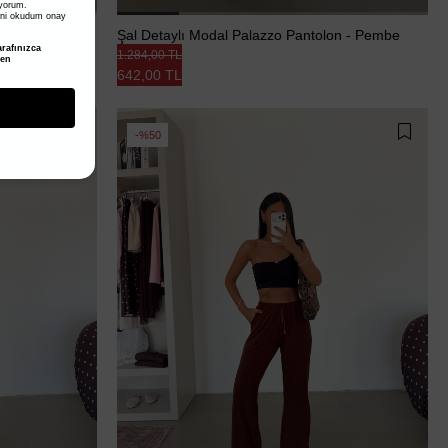
iyorum.
ni okudum onay
on - Acı Kahve
Şal Detaylı Modal Palazzo Pantolon - Pembe
rafınızca
1.284,00 TL
den
642,00 TL
%50