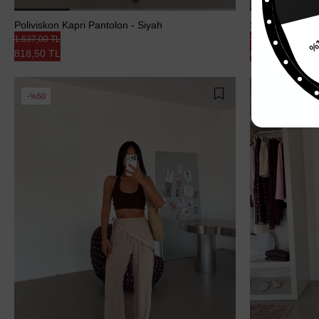
%15
Poliviskon Kapri Pantolon - Siyah
Şal Detaylı Mo
1.637,00 TL
1.284,00 TL
818,50 TL
642,00 TL
%50
%50