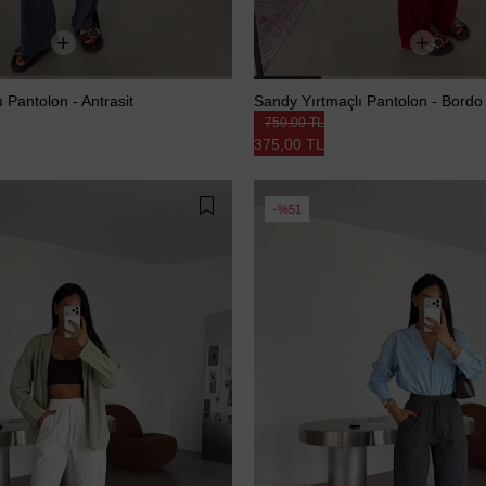
 Pantolon - Antrasit
Sandy Yırtmaçlı Pantolon - Bordo
750,00 TL
375,00 TL
%51