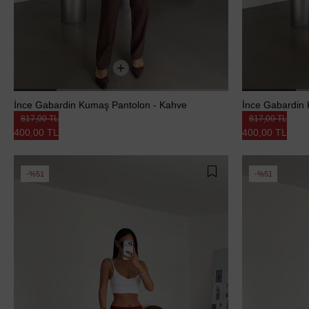
İnce Gabardin Kumaş Pantolon - Kahve
İnce Gabardin
817,00 TL
817,00 TL
400,00 TL
400,00 TL
%51
%51