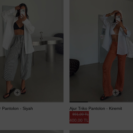
r Pantolon - Siyah
Ajur Triko Pantolon - Kiremit
891,00 TL
400,00 TL