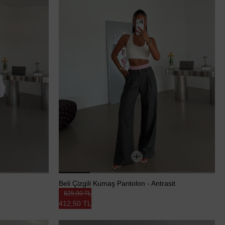
Beli Çizgili Kumaş Pantolon - Antrasit
825,00 TL
412,50 TL