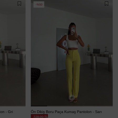
%50
on - Gri
Ön Dikiş Boru Paça Kumaş Pantolon - Sarı
728,00 TL