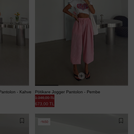
Pantolon - Kahve
Pötikare Jogger Pantolon - Pembe
1.346,00 TL
673,00 TL
%50