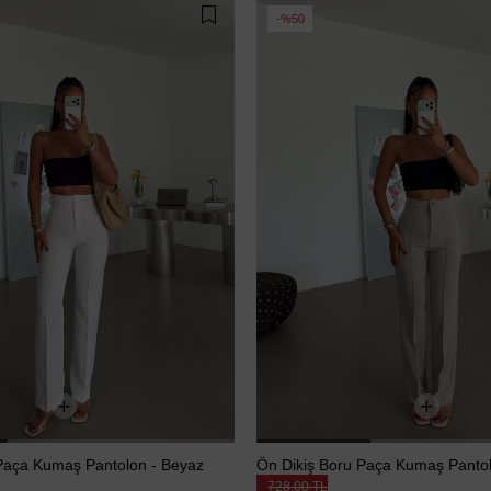
%50
Paça Kumaş Pantolon - Beyaz
Ön Dikiş Boru Paça Kumaş Pantol
728,00 TL