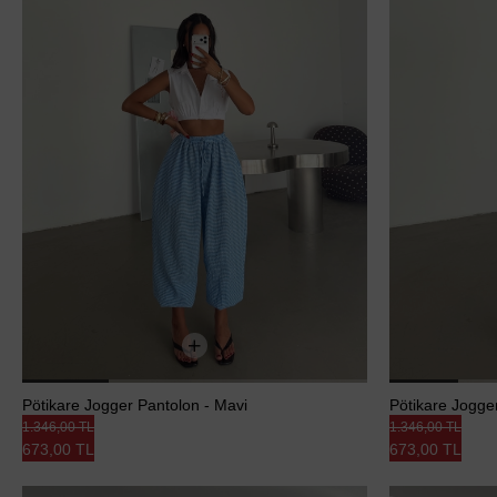
Pötikare Jogger Pantolon - Mavi
Pötikare Jogge
1.346,00 TL
1.346,00 TL
673,00 TL
673,00 TL