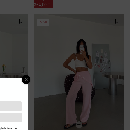
364,00 TL
%50
larla tarafıma