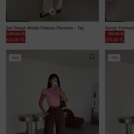
Şal Detaylı Modal Palazzo Pantolon - Taş
Sandy Yırtmaçlı
1.284,00 TL
750,00 TL
642,00 TL
375,00 TL
%51
%51