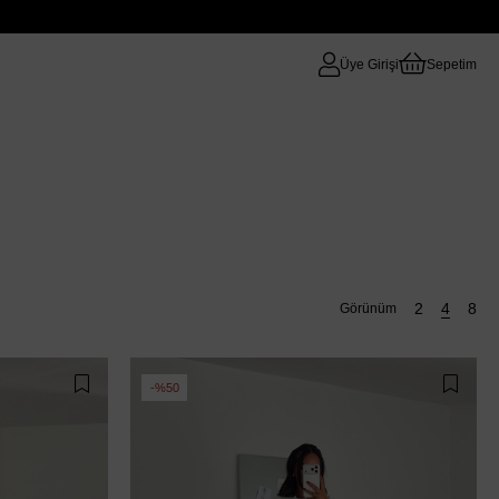
Üye Girişi
Sepetim
%50