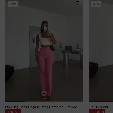
%50
%50
Ön Dikiş Boru Paça Kumaş Pantolon - Pembe
Ön Dikiş Boru 
728,00 TL
728,00 TL