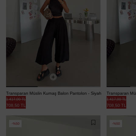
Transparan Müslin Kumaş Balon Pantolon - Siyah
Transparan Müs
1.417,00 TL
1.417,00 TL
708,50 TL
708,50 TL
%50
%50