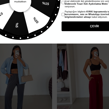
ticari elektronik ileti gönderilmesine izin ver
Elektronik Ticari İleti Aydınlatma Metni
'
veriyorum.
dal Palazzo Pantolon - Siyah
Şal Detaylı Modal Palazzo Pantol
Paylaştığım bilgilerin
KVKK kapsamında ta
%20
1.284,00 TL
korunmasını, sms ve WhatsApp üzerin
bilgilendirmeleri almayı
kabul ediyorum.
642,00 TL
%10
%5
ÇEVİR
%50