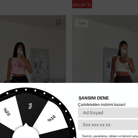
364,00 TL
%50
ŞANSINI DENE
Çarkıfelekten indirimi kazan!
%5
%10
20
%15
Tanıtım, pazarlama, reklam ve benzeri amaç