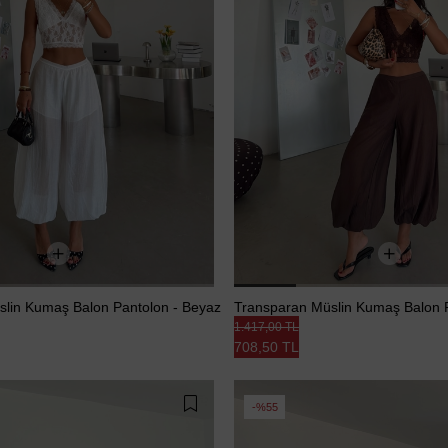
lin Kumaş Balon Pantolon - Beyaz
Transparan Müslin Kumaş Balon 
1.417,00 TL
708,50 TL
%55