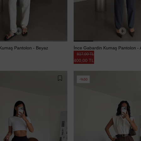
 Kumaş Pantolon - Beyaz
İnce Gabardin Kumaş Pantolon - A
817,00 TL
400,00 TL
%50