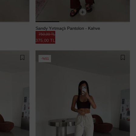
Sandy Yırtmaçlı Pantolon - Kahve
750,00 TL
375,00 TL
%51