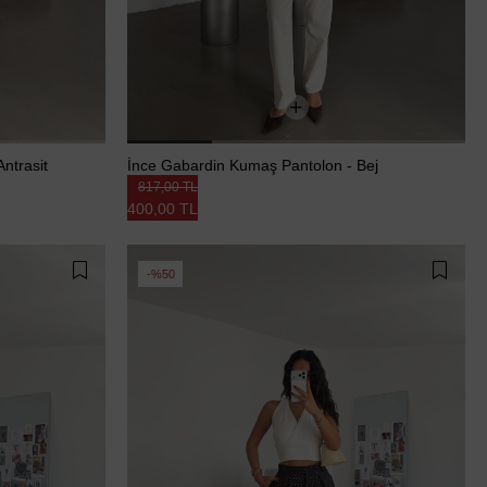
ntrasit
İnce Gabardin Kumaş Pantolon - Bej
817,00 TL
400,00 TL
%50