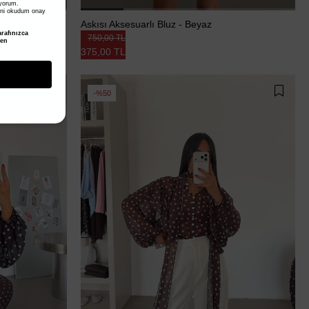
iyorum.
ni okudum onay
Askısı Aksesuarlı Bluz - Beyaz
rafınızca
750,00 TL
den
375,00 TL
%50