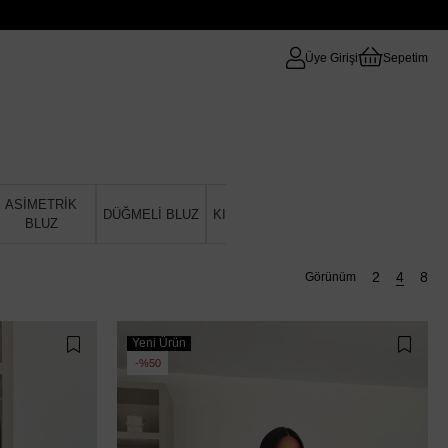
Üye Girişi
Sepetim
ASİMETRİK
DÜĞMELİ BLUZ
KISA KOL BLUZ
TÜL BLUZ
BLUZ
Yeni Ürün
%50