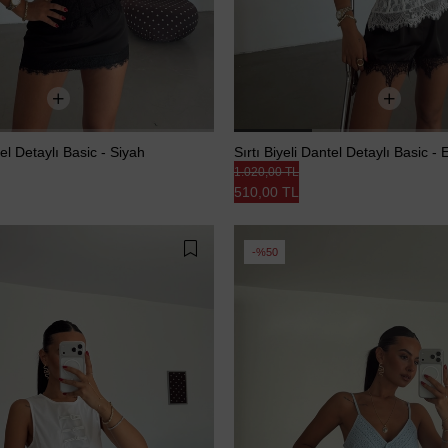
tel Detaylı Basic - Siyah
Sırtı Biyeli Dantel Detaylı Basic - 
1.020,00 TL
510,00 TL
%50