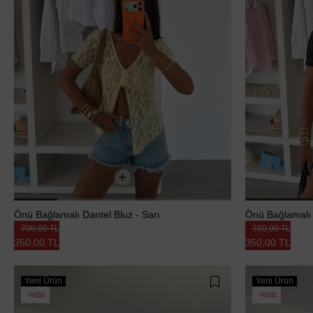
Önü Bağlamalı Dantel Bluz - Sarı
Önü Bağlamalı 
700,00 TL
700,00 TL
350,00 TL
350,00 TL
Yeni Ürün
Yeni Ürün
%50
%50