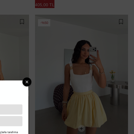
405,00 TL
%50
larla tarafıma