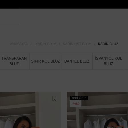
ANASAYFA
KADIN GIYIM
KADIN ÜST GIYIM
KADIN BLUZ
TRANSPARAN
İSPANYOL KOL
SIFIR KOL BLUZ
DANTEL BLUZ
BLUZ
BLUZ
Yeni Ürün
%50