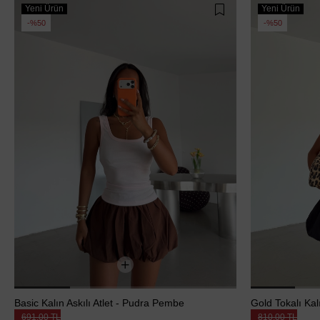
Yeni Ürün
Yeni Ürün
%50
%50
Basic Kalın Askılı Atlet - Pudra Pembe
Gold Tokalı Kal
691,00 TL
810,00 TL