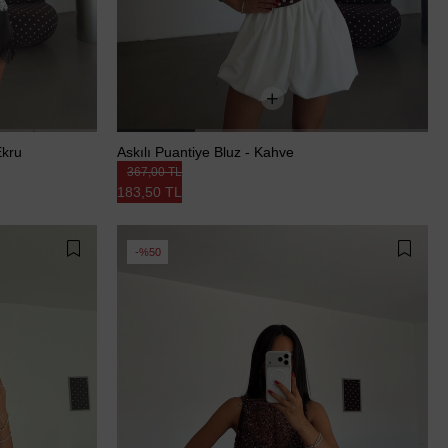
Ekru
Askılı Puantiye Bluz - Kahve
367,00 TL
183,50 TL
%50