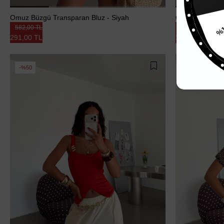
%15
Omuz Büzgü Transparan Bluz - Siyah
Omuz Büzgü Tr
582,00 TL
582,00 TL
291,00 TL
291,00 TL
%50
%50