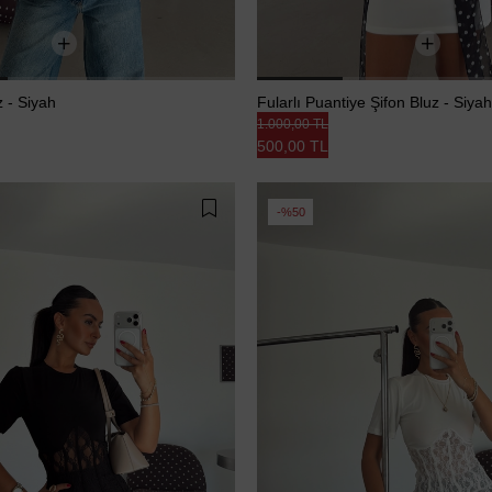
z - Siyah
Fularlı Puantiye Şifon Bluz - Siyah
1.000,00 TL
500,00 TL
%50