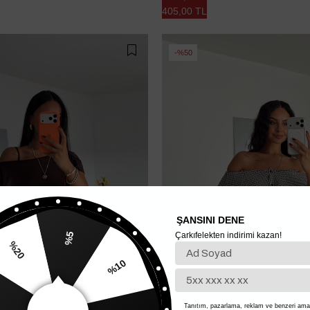
405,00 TL
%50
ŞANSINI DENE
Çarkıfelekten indirimi kazan!
%5
%10
20
%15
Tanıtım, pazarlama, reklam ve benzeri amaç