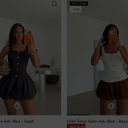
Yeni Ürün
%50
ın Askı Bluz - Siyah
Gold Tokalı Kalın Askı Bluz - Beya
810,00 TL