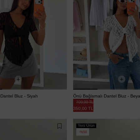
Dantel Bluz - Siyah
Önü Bağlamalı Dantel Bluz - Bey
700,00 TL
350,00 TL
Yeni Ürün
%50