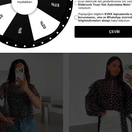
ticari elektronik ileti gönderilmesine izin ver
Elektronik Ticari İleti Aydınlatma Metni
'
veriyorum.
ansparan Bluz - Kahve
Madonna Yaka Kareli Bluz - Siyah
Paylaştığım bilgilerin
KVKK kapsamında ta
%20
1.000,00 TL
korunmasını, sms ve WhatsApp üzerin
bilgilendirmeleri almayı
kabul ediyorum.
500,00 TL
%10
%5
ÇEVİR
%50