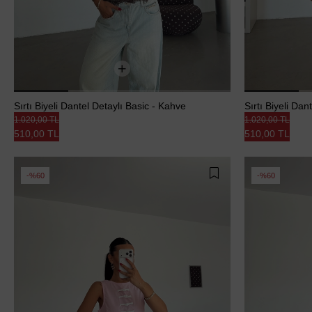
Sırtı Biyeli Dantel Detaylı Basic - Kahve
Sırtı Biyeli Dan
1.020,00 TL
1.020,00 TL
510,00 TL
510,00 TL
%60
%60