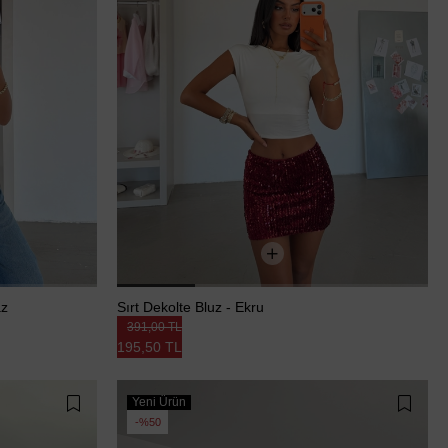
az
Sırt Dekolte Bluz - Ekru
391,00 TL
195,50 TL
Yeni Ürün
%50