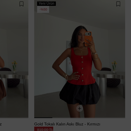
Yeni Ürün
%50
z
Gold Tokalı Kalın Askı Bluz - Kırmızı
810,00 TL