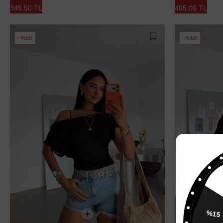
345,50 TL
405,00 TL
%50
%50
%