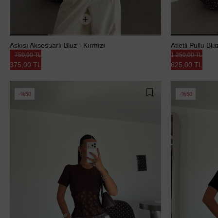
Askısı Aksesuarlı Bluz - Kırmızı
Atletli Pullu Blu
750,00 TL
1.250,00 TL
375,00 TL
625,00 TL
%50
%50