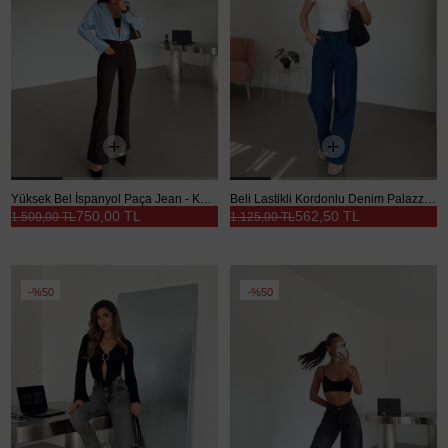
Yüksek Bel İspanyol Paça Jean - Kahverengi
Beli Lastikli Kordonlu Denim Palazzo - Lacivert
750,00 TL
562,50 TL
1.500,00 TL
1.125,00 TL
%50
%50