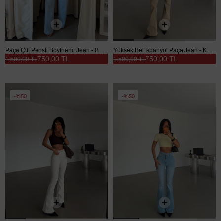
Paça Çift Pensli Boyfriend Jean - Buz Mavi
Yüksek Bel İspanyol Paça Jean - Kum Beji
750,00 TL
750,00 TL
1.500,00 TL
1.500,00 TL
%50
%50