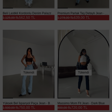
Beli Lastikli Kordonlu Denim Palazzo - Buz Mavi
Premium Parlak Taş Detaylı Jean - Açık Mavi
562,50 TL
639,00 TL
1.125,00 TL
1.278,00 TL
Tükendi
Tükendi
Yüksek Bel İspanyol Paça Jean - Buz Mavi
Massimo Mom Fit Jean - Dark Blue
750,00 TL
720,00 TL
1.500,00 TL
800,00 TL