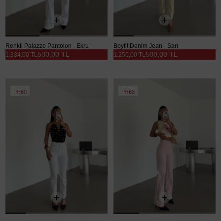
Renkli Palazzo Pantolon - Ekru
Boyfit Denim Jean - Sarı
500,00 TL
500,00 TL
1.334,00 TL
1.250,00 TL
%60
%63