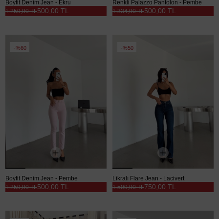
Boyfit Denim Jean - Ekru
Renkli Palazzo Pantolon - Pembe
500,00 TL
500,00 TL
1.250,00 TL
1.334,00 TL
%60
%50
Boyfit Denim Jean - Pembe
Likralı Flare Jean - Lacivert
500,00 TL
750,00 TL
1.250,00 TL
1.500,00 TL