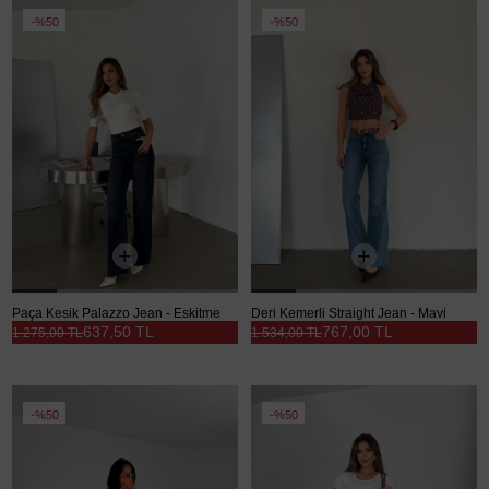
%50
%50
Paça Kesik Palazzo Jean - Eskitme
Deri Kemerli Straight Jean - Mavi
637,50 TL
767,00 TL
1.275,00 TL
1.534,00 TL
%50
%50