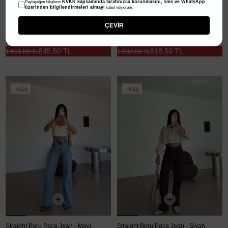
KVKK kapsamında tarafınızca korunmasını, sms ve WhatsApp
Paylaştığım bilgilerin
üzerinden bilgilendirmeleri almayı
kabul ediyorum.
ÇEVİR
Dökümlü Jean Palazzo - Mavi
Düz Clot Jean Pantolon - Mavi
845,50 TL
818,50 TL
1.691,00 TL
1.637,00 TL
%50
%50
Straight Boru Paça Jean - Mavi
Straight Boru Paça Jean - Siyah