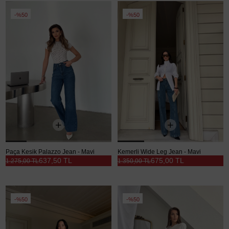
%50
%50
Paça Kesik Palazzo Jean - Mavi
Kemerli Wide Leg Jean - Mavi
637,50 TL
675,00 TL
1.275,00 TL
1.350,00 TL
%50
%50