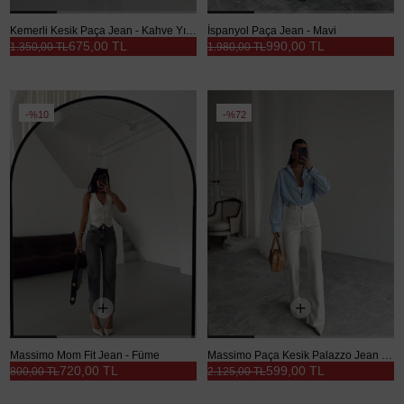
Kemerli Kesik Paça Jean - Kahve Yıkama
İspanyol Paça Jean - Mavi
675,00 TL
990,00 TL
1.350,00 TL
1.980,00 TL
%10
%72
Massimo Mom Fit Jean - Füme
Massimo Paça Kesik Palazzo Jean - Beyaz
720,00 TL
599,00 TL
800,00 TL
2.125,00 TL