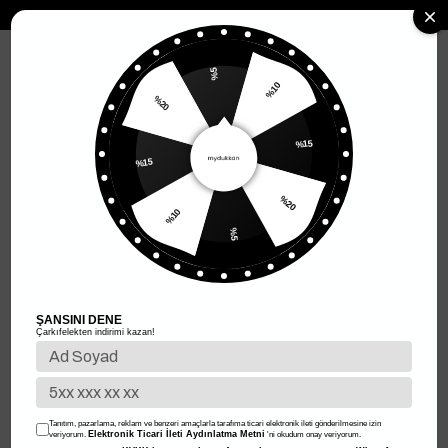
MENÜ
%5
%20
%10
Anasayfa
Kadın Giyim
Kadın Alt Giyim
Kadın Jeans
%15
Kadın Jeans
%15
Filtreleme
Sıralama
%10
%20
%5
%50
%50
ŞANSINI DENE
Çarkıfelekten indirimi kazan!
Tanıtım, pazarlama, reklam ve benzeri amaçlarla tarafıma ticari elektronik ileti gönderilmesine izin
Elektronik Ticari İleti Aydınlatma Metni
veriyorum.
'ni okudum onay veriyorum.