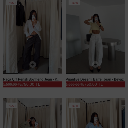
%50
%50
Paça Çift Pensli Boyfriend Jean - Kahve
Puantiye Desenli Barrel Jean - Beyaz
750,00 TL
750,00 TL
1.500,00 TL
1.500,00 TL
%50
%50