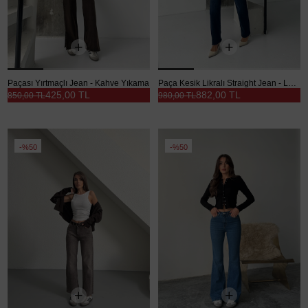
Paçası Yırtmaçlı Jean - Kahve Yıkama
Paça Kesik Likralı Straight Jean - Lacivert
425,00 TL
882,00 TL
850,00 TL
980,00 TL
%50
%50