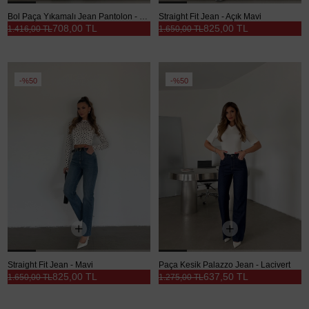
Bol Paça Yıkamalı Jean Pantolon - Mavi
Straight Fit Jean - Açık Mavi
708,00 TL
825,00 TL
1.416,00 TL
1.650,00 TL
%50
%50
Straight Fit Jean - Mavi
Paça Kesik Palazzo Jean - Lacivert
825,00 TL
637,50 TL
1.650,00 TL
1.275,00 TL