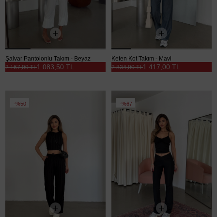
Şalvar Pantolonlu Takım - Beyaz
Keten Kot Takım - Mavi
1.083,50 TL
1.417,00 TL
2.167,00 TL
2.834,00 TL
%50
%67