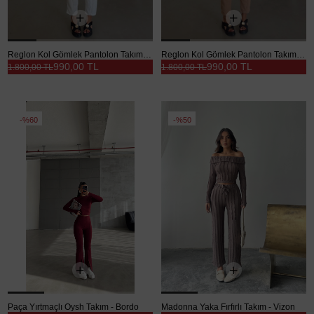
Reglon Kol Gömlek Pantolon Takım - Taş
Reglon Kol Gömlek Pantolon Takım - Vizon
990,00 TL
990,00 TL
1.800,00 TL
1.800,00 TL
%60
%50
Paça Yırtmaçlı Oysh Takım - Bordo
Madonna Yaka Fırfırlı Takım - Vizon