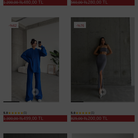
480,00 TL
280,00 TL
1.200,00 TL
560,00 TL
%62
%76
Kapüşonlu Örme Triko Takım Saks Mavi - Saks Mavi
Crop Etek Takım Gri - Gri
5.0
5.0
(1)
(1)
499,00 TL
200,00 TL
1.300,00 TL
825,00 TL