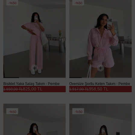
%50
%50
Bisiklet Yaka Salaş Takım - Pembe
Oversize Şortlu Keten Takım - Pembe
825,00 TL
958,50 TL
1.650,00 TL
1.917,00 TL
%50
%50