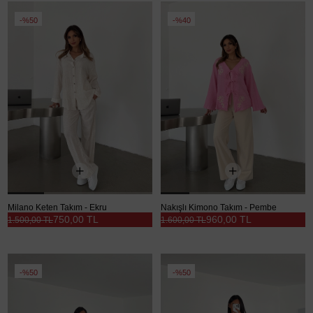
%50
%40
Milano Keten Takım - Ekru
Nakışlı Kimono Takım - Pembe
750,00 TL
960,00 TL
1.500,00 TL
1.600,00 TL
%50
%50