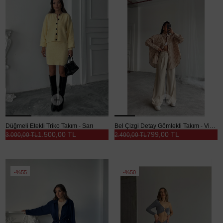
Düğmeli Etekli Triko Takım - Sarı
Bel Çizgi Detay Gömlekli Takım - Vizon
1.500,00 TL
799,00 TL
3.000,00 TL
2.400,00 TL
%55
%50