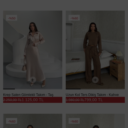
%50
%60
Krep Saten Gömlekli Takım - Taş
Uzun Kol Ters Dikiş Takım - Kahve
1.125,00 TL
799,00 TL
2.250,00 TL
1.980,00 TL
%60
%60