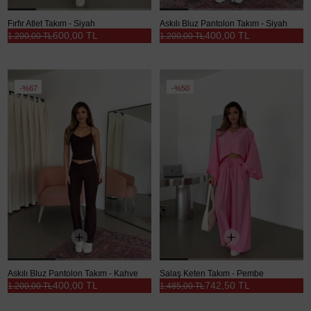
Fırfır Atlet Takım - Siyah
Askılı Bluz Pantolon Takım - Siyah
600,00 TL
400,00 TL
1.200,00 TL
1.200,00 TL
%67
%50
Askılı Bluz Pantolon Takım - Kahve
Salaş Keten Takım - Pembe
400,00 TL
742,50 TL
1.200,00 TL
1.485,00 TL