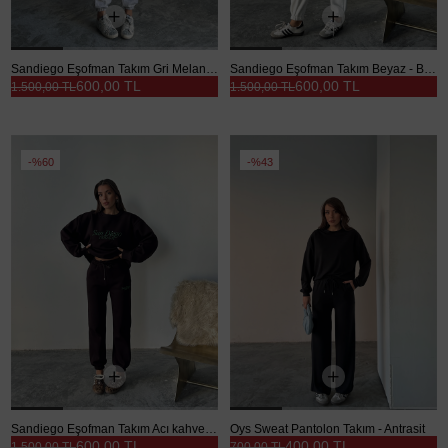
Sandiego Eşofman Takım Gri Melanj - Gri
Sandiego Eşofman Takım Beyaz - Beyaz
600,00 TL
600,00 TL
1.500,00 TL
1.500,00 TL
%60
%43
Sandiego Eşofman Takım Acı kahve - Acı kahve
Oys Sweat Pantolon Takım - Antrasit
600,00 TL
400,00 TL
1.500,00 TL
700,00 TL