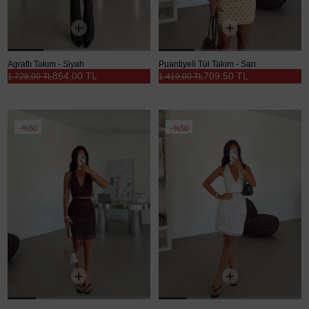
Agraflı Takım - Siyah
Puantiyeli Tül Takım - Sarı
864,00 TL
709,50 TL
1.728,00 TL
1.419,00 TL
%50
%50