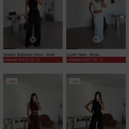
Straplez Bağlamalı Takım - Siyah
Çiçekli Takım - Beyaz
992,00 TL
667,00 TL
1.984,00 TL
1.334,00 TL
%50
%50