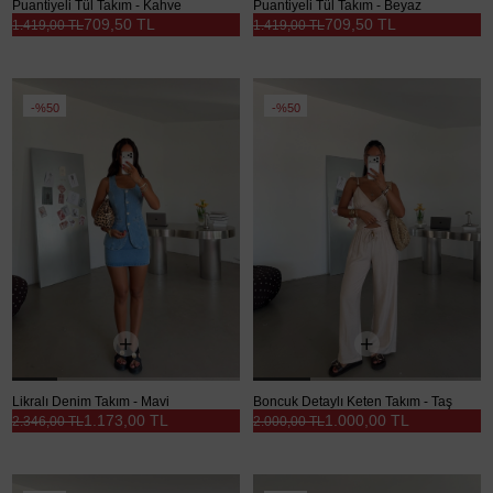
Puantiyeli Tül Takım - Kahve
Puantiyeli Tül Takım - Beyaz
709,50 TL
709,50 TL
1.419,00 TL
1.419,00 TL
%50
%50
Likralı Denim Takım - Mavi
Boncuk Detaylı Keten Takım - Taş
1.173,00 TL
1.000,00 TL
2.346,00 TL
2.000,00 TL