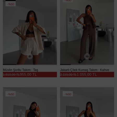
%50
Ürün
%50
Müslin Şortlu Takım - Taş
Jakarlı Çilek Kumaş Takım - Kahve
955,00 TL
1.055,00 TL
1.910,00 TL
2.110,00 TL
%50
%50