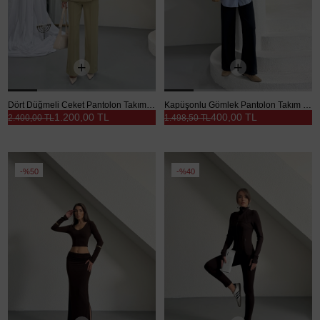
Dört Düğmeli Ceket Pantolon Takım - Çağla Yeşili
Kapüşonlu Gömlek Pantolon Takım - Lacivert
1.200,00 TL
400,00 TL
2.400,00 TL
1.498,50 TL
%50
%40