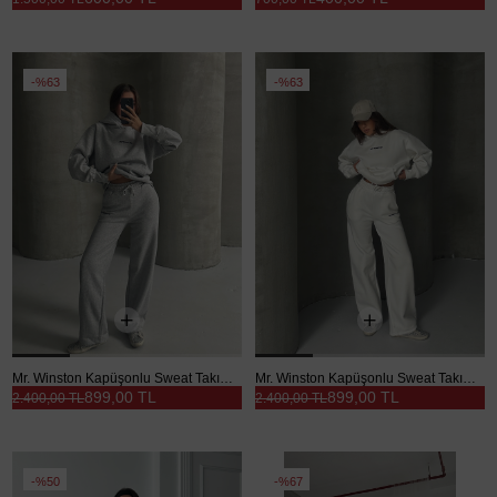
%63
%63
Mr. Winston Kapüşonlu Sweat Takım Gri Melanj - Gri
Mr. Winston Kapüşonlu Sweat Takım Beyaz - Beyaz
899,00 TL
899,00 TL
2.400,00 TL
2.400,00 TL
%50
%67