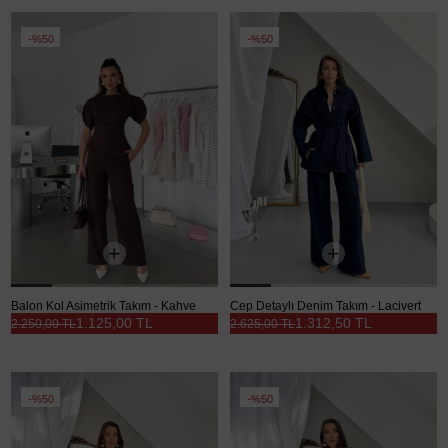
%50
%50
Balon Kol Asimetrik Takım - Kahve
Cep Detaylı Denim Takım - Lacivert
1.125,00 TL
1.312,50 TL
2.250,00 TL
2.625,00 TL
%50
%50