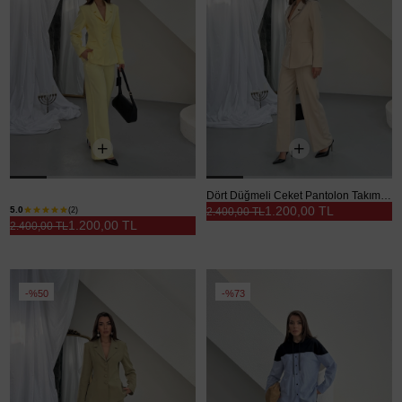
Dört Düğmeli Ceket Pantolon Takım - Sarı
Dört Düğmeli Ceket Pantolon Takım - Taş
1.200,00 TL
5.0
(2)
2.400,00 TL
1.200,00 TL
2.400,00 TL
%50
%73