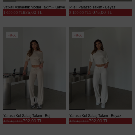
Vatkalı Asimetrik Modal Takım - Kahve
Pileli Palazzo Takım - Beyaz
825,00 TL
1.075,00 TL
1.650,00 TL
2.150,00 TL
%50
%50
Yarasa Kol Salaş Takım - Bej
Yarasa Kol Salaş Takım - Beyaz
792,00 TL
792,00 TL
1.584,00 TL
1.584,00 TL