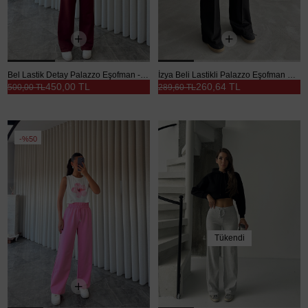
Bel Lastik Detay Palazzo Eşofman - Bordo
İzya Beli Lastikli Palazzo Eşofman Siyah - Siyah
450,00 TL
260,64 TL
500,00 TL
289,60 TL
%50
Tükendi