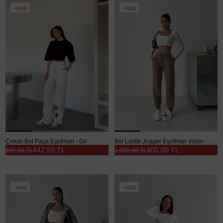
%50
%60
Çımalı Bol Paça Eşofman - Gri
Bel Lastik Jogger Eşofman Vizon - Vizon
442,50 TL
400,00 TL
885,00 TL
1.000,00 TL
%60
%50