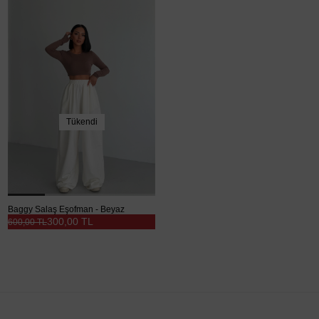
Tükendi
Baggy Salaş Eşofman - Beyaz
300,00 TL
600,00 TL