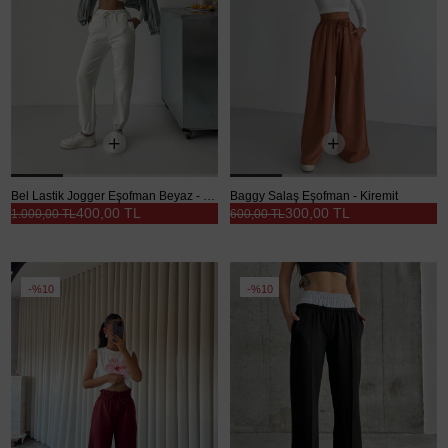
Bel Lastik Jogger Eşofman Beyaz - Beyaz
Baggy Salaş Eşofman - Kiremit
400,00 TL
300,00 TL
1.000,00 TL
600,00 TL
%10
%10