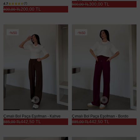
300,00 TL
4.7
(7)
600,00 TL
200,00 TL
400,00 TL
%50
%50
Çımalı Bol Paça Eşofman - Kahve
Çımalı Bol Paça Eşofman - Bordo
442,50 TL
442,50 TL
885,00 TL
885,00 TL