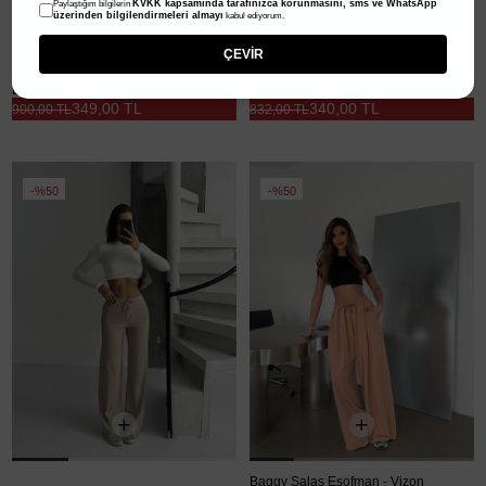
KVKK kapsamında tarafınızca korunmasını, sms ve WhatsApp
Paylaştığım bilgilerin
üzerinden bilgilendirmeleri almayı
kabul ediyorum.
ÇEVİR
Deri Kemerli Eşofman - Bordo
Feel Good Çımalı Eşofman - Siyah
349,00 TL
340,00 TL
900,00 TL
832,00 TL
%50
%50
Fitilli Bağcıklı Eşofman - Bej
Baggy Salaş Eşofman - Vizon