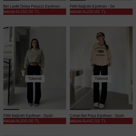
Bel Lastik Detay Palazzo Eşofman - Pembe
Fitilli Bağcıklı Eşofman - Gri
250,00 TL
200,00 TL
500,00 TL
400,00 TL
Tükendi
Tükendi
Fitilli Bağcıklı Eşofman - Siyah
Çımalı Bol Paça Eşofman - Siyah
200,00 TL
442,50 TL
400,00 TL
885,00 TL