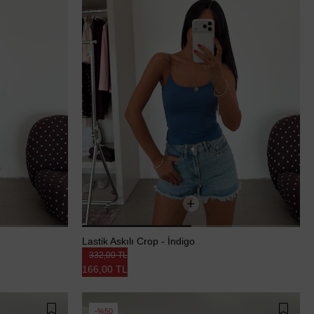
Lastik Askılı Crop - İndigo
332,00 TL
166,00 TL
%50