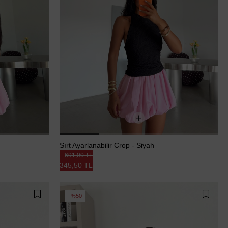
Sırt Ayarlanabilir Crop - Siyah
691,00 TL
345,50 TL
%50