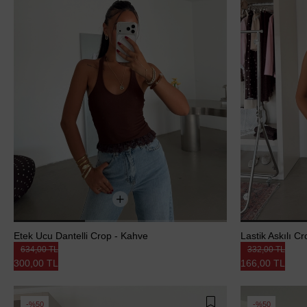
Etek Ucu Dantelli Crop - Kahve
Lastik Askılı Cr
634,00 TL
332,00 TL
300,00 TL
166,00 TL
%50
%50