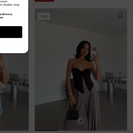
iyorum.
ni okudum onay
rafınızca
%52
den