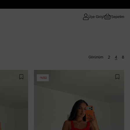
Üye Girişi
Sepetim
%50