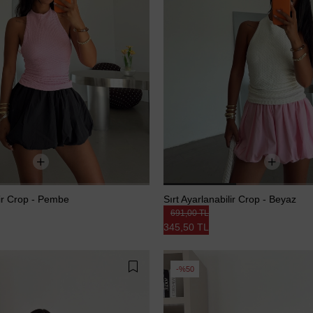
lir Crop - Pembe
Sırt Ayarlanabilir Crop - Beyaz
691,00 TL
345,50 TL
%50