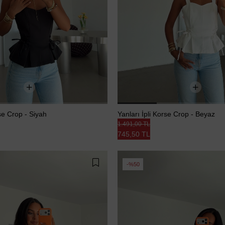
rse Crop - Siyah
Yanları İpli Korse Crop - Beyaz
1.491,00 TL
745,50 TL
%50