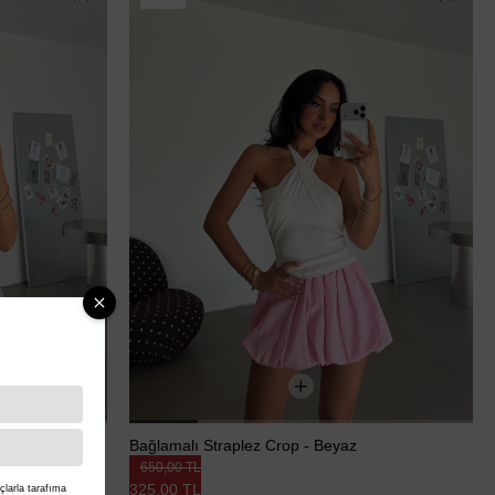
 Pembe
Bağlamalı Straplez Crop - Beyaz
650,00 TL
325,00 TL
larla tarafıma