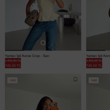
Yanları İpli Korse Crop - Sarı
Yanları İpli Ko
1.491,00 TL
1.491,00 TL
745,50 TL
745,50 TL
%50
%50