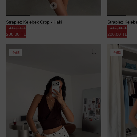
Straplez Kelebek Crop - Haki
Straplez Kelebe
417,00 TL
417,00 TL
200,00 TL
200,00 TL
%65
%53