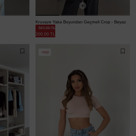
Kruvaze Yaka Boyundan Geçmeli Crop - Beyaz
567,00 TL
200,00 TL
%50