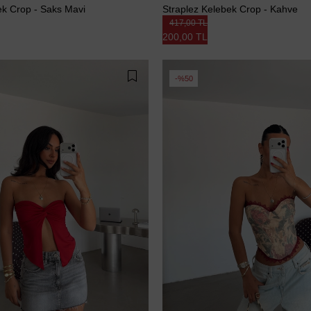
ek Crop - Saks Mavi
Straplez Kelebek Crop - Kahve
417,00 TL
200,00 TL
%50