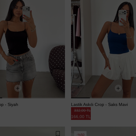
op - Siyah
Lastik Askılı Crop - Saks Mavi
332,00 TL
166,00 TL
%50