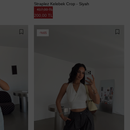
Straplez Kelebek Crop - Siyah
417,00 TL
200,00 TL
%65