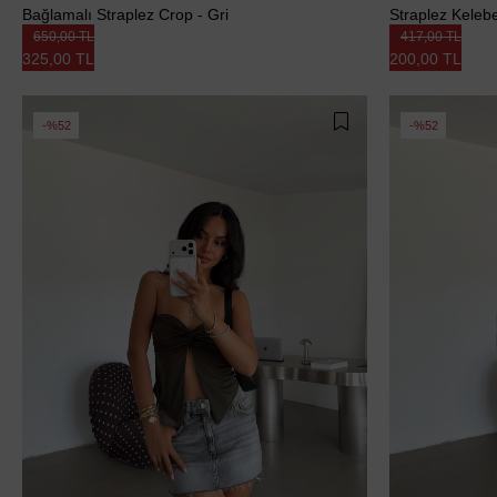
Bağlamalı Straplez Crop - Gri
Straplez Keleb
650,00 TL
417,00 TL
325,00 TL
200,00 TL
%52
%52