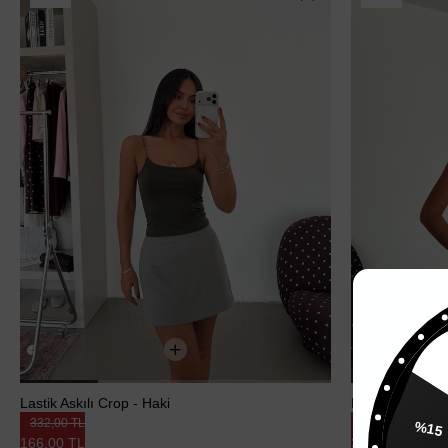
%
Lastik Askılı Crop - Haki
Bağlamalı Strap
332,00 TL
650,00 TL
166,00 TL
325,00 TL