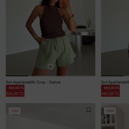
Sırt Ayarlanabilir Crop - Kahve
Sırt Ayarlanabi
691,00 TL
691,00 TL
345,50 TL
345,50 TL
%53
%50