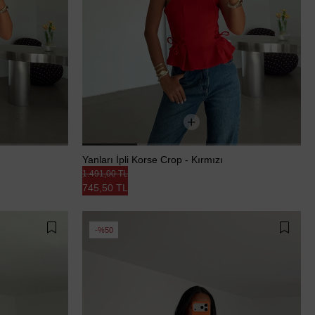
Yanları İpli Korse Crop - Kırmızı
1.491,00 TL
745,50 TL
%50