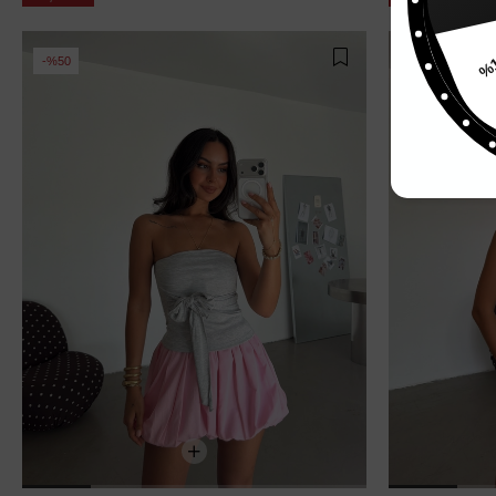
%15
%50
%52