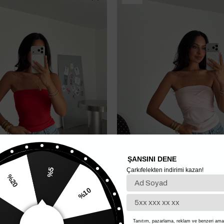
ŞANSINI DENE
Çarkıfelekten indirimi kazan!
%5
%10
20
lez Crop - Kırmızı
Bağlamalı Straplez Crop - Pudra
650,00 TL
%15
325,00 TL
Tanıtım, pazarlama, reklam ve benzeri amaç