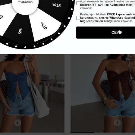
ticari elektronik ileti gönderilmesine izin ver
Elektronik Ticari İleti Aydınlatma Metni
'
veriyorum.
Paylaştığım bilgilerin
KVKK kapsamında ta
%20
%52
korunmasını, sms ve WhatsApp üzerin
bilgilendirmeleri almayı
kabul ediyorum.
%10
%5
ÇEVİR