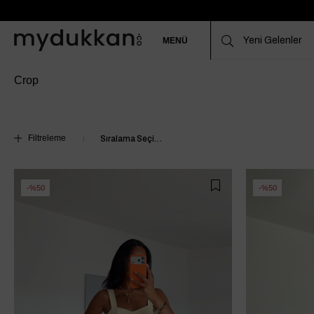
MENÜ
Crop
Filtreleme
%50
%50