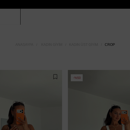
ANASAYFA
KADIN GIYIM
KADIN ÜST GIYIM
CROP
%50