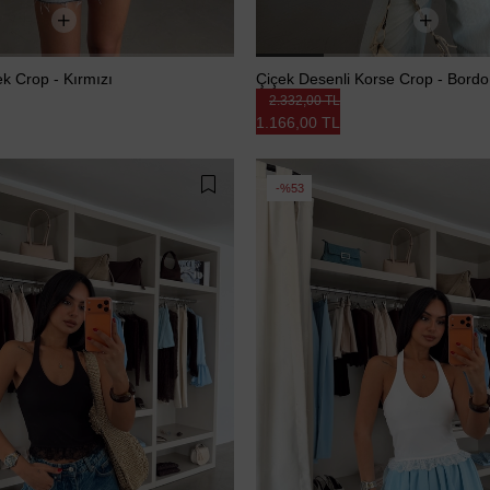
k Crop - Kırmızı
Çiçek Desenli Korse Crop - Bordo
2.332,00 TL
1.166,00 TL
%53