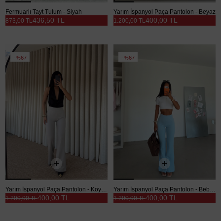
Fermuarlı Tayt Tulum - Siyah
Yarım İspanyol Paça Pantolon - Beyaz
436,50 TL
400,00 TL
873,00 TL
1.200,00 TL
%67
%67
Yarım İspanyol Paça Pantolon - Koyu Gri
Yarım İspanyol Paça Pantolon - Bebe Mavi
400,00 TL
400,00 TL
1.200,00 TL
1.200,00 TL