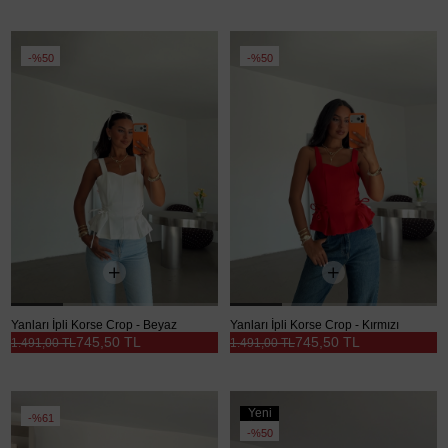
%50
%50
Yanları İpli Korse Crop - Beyaz
Yanları İpli Korse Crop - Kırmızı
745,50 TL
745,50 TL
1.491,00 TL
1.491,00 TL
Yeni
%61
Ürün
%50