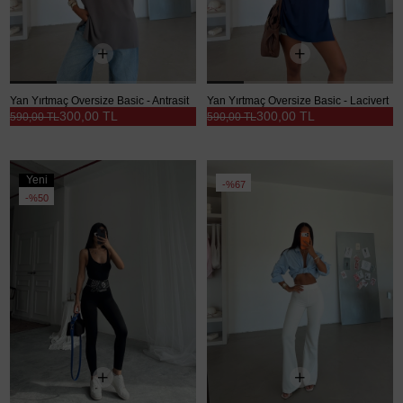
Yan Yırtmaç Oversize Basic - Antrasit
Yan Yırtmaç Oversize Basic - Lacivert
300,00 TL
300,00 TL
590,00 TL
590,00 TL
Yeni
%67
Ürün
%50