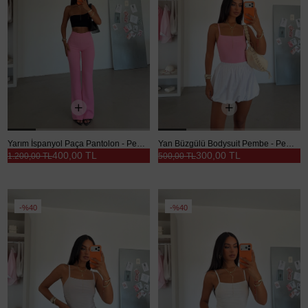
Yarım İspanyol Paça Pantolon - Pembe
Yan Büzgülü Bodysuit Pembe - Pembe
400,00 TL
300,00 TL
1.200,00 TL
500,00 TL
%40
%40