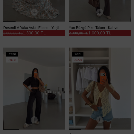
Desenli V Yaka Askılı Elbise - Yeşil
Yan Büzgü Pike Takım - Kahve
1.300,00 TL
1.000,00 TL
2.600,00 TL
2.000,00 TL
Yeni
Yeni
Ürün
Ürün
%50
%50