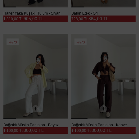
Halter Yaka Kuşaklı Tulum - Siyah
Balon Etek - Gri
905,00 TL
364,00 TL
1.810,00 TL
728,00 TL
%73
%73
Bağcıklı Müslin Pantolon - Beyaz
Bağcıklı Müslin Pantolon - Kahve
300,00 TL
300,00 TL
1.100,00 TL
1.100,00 TL