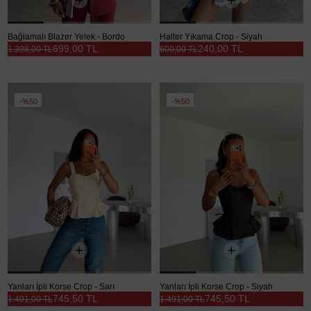
Bağlamalı Blazer Yelek - Bordo
Halter Yıkama Crop - Siyah
699,00 TL
240,00 TL
1.398,00 TL
600,00 TL
%50
%50
Yanları İpli Korse Crop - Sarı
Yanları İpli Korse Crop - Siyah
745,50 TL
745,50 TL
1.491,00 TL
1.491,00 TL