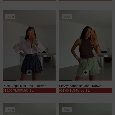
%50
%50
Pileli Çizgili Mini Etek - Lacivert
Sırt Ayarlanabilir Crop - Kahve
309,50 TL
345,50 TL
619,00 TL
691,00 TL
%50
%50