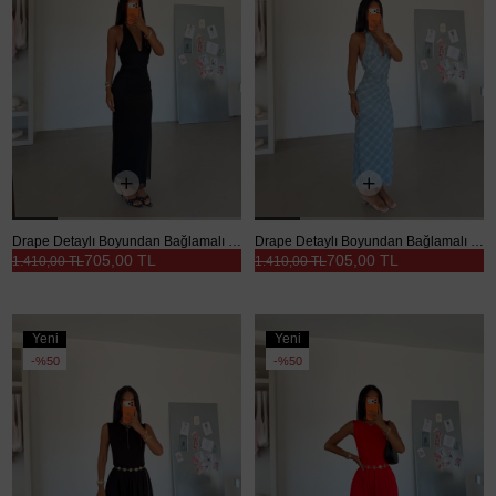
Drape Detaylı Boyundan Bağlamalı Elbise - Siyah
Drape Detaylı Boyundan Bağlamalı Elbise - Mavi
705,00 TL
705,00 TL
1.410,00 TL
1.410,00 TL
Yeni
Yeni
Ürün
Ürün
%50
%50