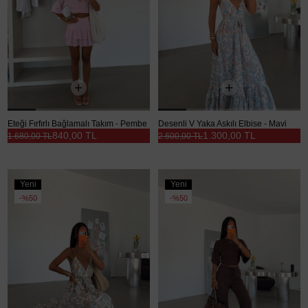
Eteği Fırfırlı Bağlamalı Takım - Pembe
Desenli V Yaka Askılı Elbise - Mavi
840,00 TL
1.300,00 TL
1.680,00 TL
2.600,00 TL
Yeni
Yeni
Ürün
Ürün
%50
%50