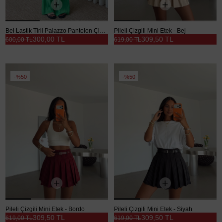
Bel Lastik Tiril Palazzo Pantolon Çimen Yeşili - Çimen Yeşili
Pileli Çizgili Mini Etek - Bej
300,00 TL
309,50 TL
600,00 TL
619,00 TL
%50
%50
Pileli Çizgili Mini Etek - Bordo
Pileli Çizgili Mini Etek - Siyah
309,50 TL
309,50 TL
619,00 TL
619,00 TL