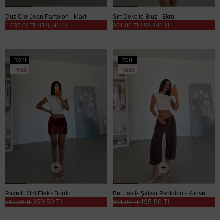
Düz Clot Jean Pantolon - Mavi
Sırt Dekolte Bluz - Ekru
818,50 TL
195,50 TL
1.637,00 TL
391,00 TL
Yeni
Yeni
Ürün
Ürün
%50
%50
Payetli Mini Etek - Bordo
Bel Lastik Şalvar Pantolon - Kahve
359,50 TL
495,50 TL
719,00 TL
991,00 TL