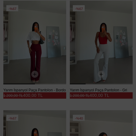
%67
%67
Yarım İspanyol Paça Pantolon - Bordo
Yarım İspanyol Paça Pantolon - Gri
400,00 TL
400,00 TL
1.200,00 TL
1.200,00 TL
%67
%40