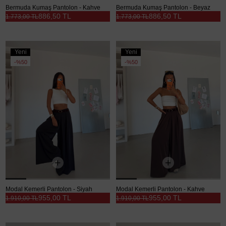
Bermuda Kumaş Pantolon - Kahve
Bermuda Kumaş Pantolon - Beyaz
886,50 TL
886,50 TL
1.773,00 TL
1.773,00 TL
Yeni
Yeni
Ürün
Ürün
%50
%50
Modal Kemerli Pantolon - Siyah
Modal Kemerli Pantolon - Kahve
955,00 TL
955,00 TL
1.910,00 TL
1.910,00 TL