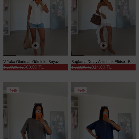
V Yaka Oturtmalı Gömlek - Beyaz
Bağlama Detay Asimetrik Elbise - Beyaz
600,00 TL
814,00 TL
1.200,00 TL
1.628,00 TL
%49
%49