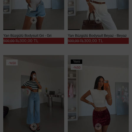
Yan Büzgülü Bodysuit Gri - Gri
Yan Büzgülü Bodysuit Beyaz - Beyaz
300,00 TL
300,00 TL
500,00 TL
500,00 TL
Yeni
%50
Ürün
%50