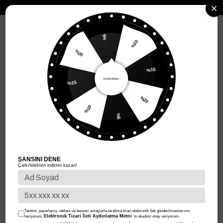
MENÜ
%5
%20
%10
Anasayfa
Kadın Giyim
Kadın Üst Giyim
Kadın Hırka
%15
Kadın Hırka
%15
Filtreleme
Sıralama
%10
%20
%5
%50
%70
ŞANSINI DENE
Çarkıfelekten indirimi kazan!
Tanıtım, pazarlama, reklam ve benzeri amaçlarla tarafıma ticari elektronik ileti gönderilmesine izin
Elektronik Ticari İleti Aydınlatma Metni
veriyorum.
'ni okudum onay veriyorum.