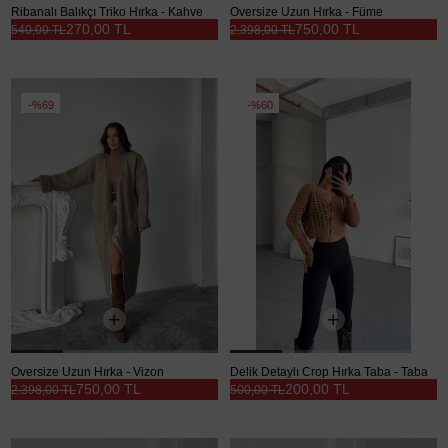
Ribanalı Balıkçı Triko Hırka - Kahve
Oversize Uzun Hırka - Füme
270,00 TL
750,00 TL
540,00 TL
2.398,00 TL
%69
%60
Oversize Uzun Hırka - Vizon
Delik Detaylı Crop Hırka Taba - Taba
750,00 TL
200,00 TL
2.398,00 TL
500,00 TL