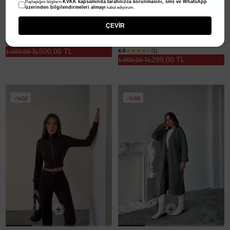
KVKK kapsamında tarafınızca korunmasını, sms ve WhatsApp
Paylaştığım bilgilerin
üzerinden bilgilendirmeleri almayı
kabul ediyorum.
ÇEVİR
Çift Cepli Kemik Düğme Triko Hırka Hardal - Hardal
Sirena Cepli Triko Hırka- Füme
500,00 TL
4.0
(1)
1.000,00 TL
299,00 TL
1.000,00 TL
%50
%69