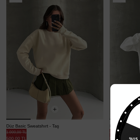
Düz Basic Sweatshırt - Taş
Düz Basic Swea
1.000,00 TL
1.000,00 TL
%15
500,00 TL
500,00 TL