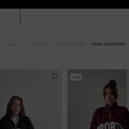
ANASAYFA
KADIN GIYIM
KADIN ÜST GIYIM
KADIN SWEATSHIRT
%50