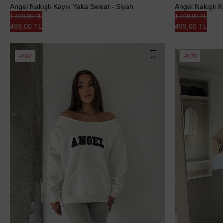
Angel Nakışlı Kayık Yaka Sweat - Siyah
Angel Nakışlı K
1.400,00 TL
1.400,00 TL
499,00 TL
499,00 TL
%64
%70