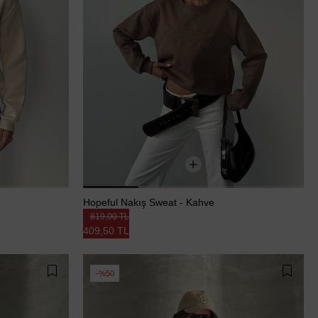
Hopeful Nakış Sweat - Kahve
819,00 TL
409,50 TL
%50