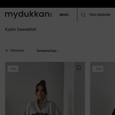
MENÜ
Kadın Sweatshirt
Filtreleme
%50
%50