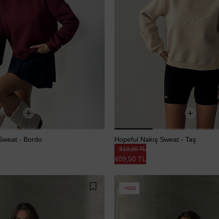
Sweat - Bordo
Hopeful Nakış Sweat - Taş
819,00 TL
409,50 TL
%50