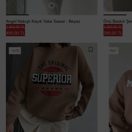
Angel Nakışlı Kayık Yaka Sweat - Beyaz
Önü Baskılı Şer
1.400,00 TL
1.000,00 TL
499,00 TL
299,00 TL
%75
%67