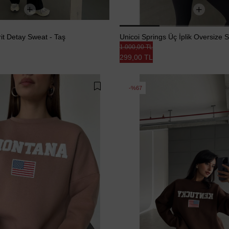
it Detay Sweat - Taş
Unicoi Springs Üç İplik Oversize 
1.000,00 TL
299,00 TL
%67