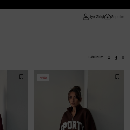
Üye Girişi
Sepetim
%50