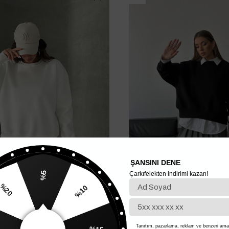
ŞANSINI DENE
Çarkıfelekten indirimi kazan!
%5
%20
%10
tshırt - Beyaz
Sage Bisiklet Yaka Sweatshirt Siy
1.200,00 TL
600,00 TL
Tanıtım, pazarlama, reklam ve benzeri amaç