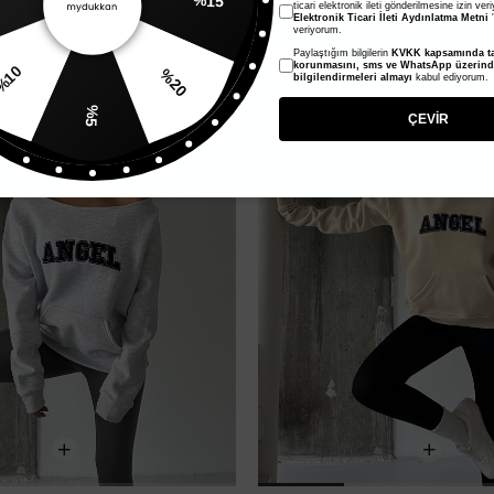
ticari elektronik ileti gönderilmesine izin ver
%15
Elektronik Ticari İleti Aydınlatma Metni
'
veriyorum.
Paylaştığım bilgilerin
KVKK kapsamında ta
10
%64
korunmasını, sms ve WhatsApp üzerin
bilgilendirmeleri almayı
kabul ediyorum.
%20
%5
ÇEVİR