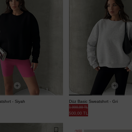
tshırt - Siyah
Düz Basic Sweatshırt - Gri
1.000,00 TL
500,00 TL
%50