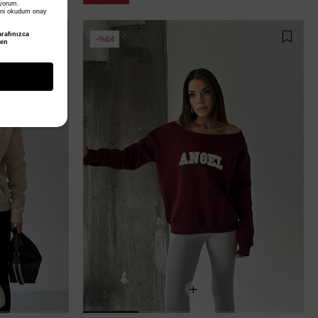
iyorum.
ni okudum onay
rafınızca
%64
den