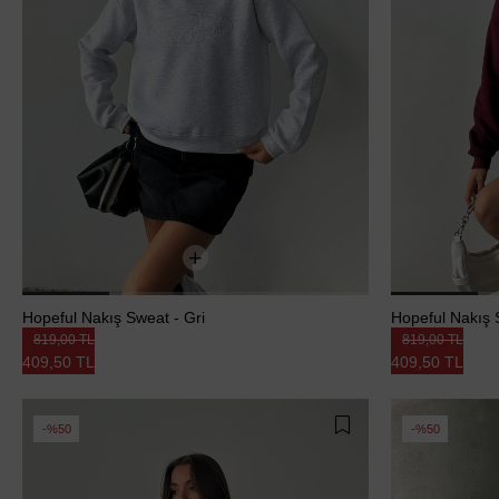
Hopeful Nakış Sweat - Gri
Hopeful Nakış 
819,00 TL
819,00 TL
409,50 TL
409,50 TL
%50
%50