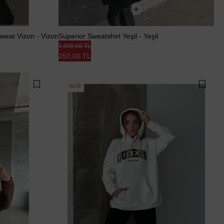
Sweat Vizon - Vizon
Superior Sweatshirt Yeşil - Yeşil
1.000,00 TL
250,00 TL
%70