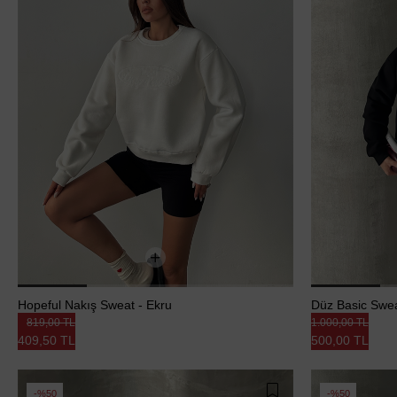
Hopeful Nakış Sweat - Ekru
Düz Basic Swea
819,00 TL
1.000,00 TL
409,50 TL
500,00 TL
%50
%50