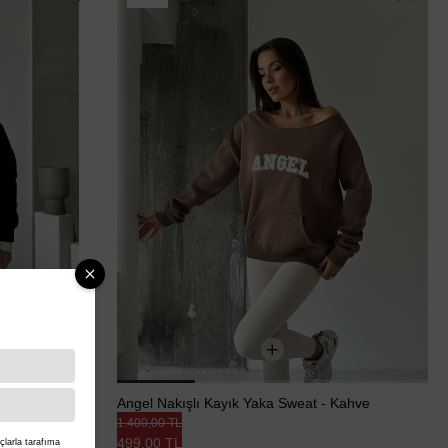
ah - Siyah
Angel Nakışlı Kayık Yaka Sweat - Kahve
1.400,00 TL
499,00 TL
larla tarafıma