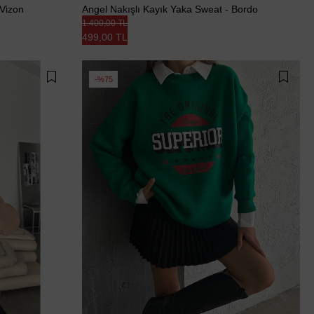
 Vizon
Angel Nakışlı Kayık Yaka Sweat - Bordo
1.400,00 TL
499,00 TL
%75