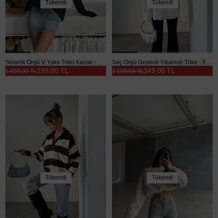
Tükendi
Tükendi
Selanik Örgü V Yaka Triko Kazak - Siyah
Saç Örgü Desenli Yıkamalı Triko - Ekru
299,00 TL
349,00 TL
1.150,00 TL
1.100,00 TL
Tükendi
Tükendi