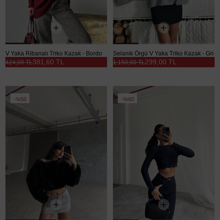
V Yaka Ribanalı Triko Kazak - Bordo
Selanik Örgü V Yaka Triko Kazak - Gri
381,60 TL
299,00 TL
424,00 TL
1.150,00 TL
%50
%60