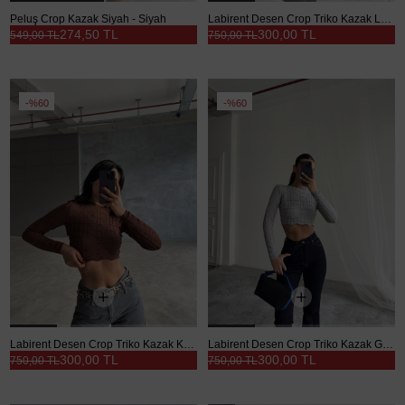
Peluş Crop Kazak Siyah - Siyah
Labirent Desen Crop Triko Kazak Lacivert - Lacivert
274,50 TL
300,00 TL
549,00 TL
750,00 TL
%60
%60
Labirent Desen Crop Triko Kazak Kahverengi - Kahverengi
Labirent Desen Crop Triko Kazak Gri - Gri
300,00 TL
300,00 TL
750,00 TL
750,00 TL