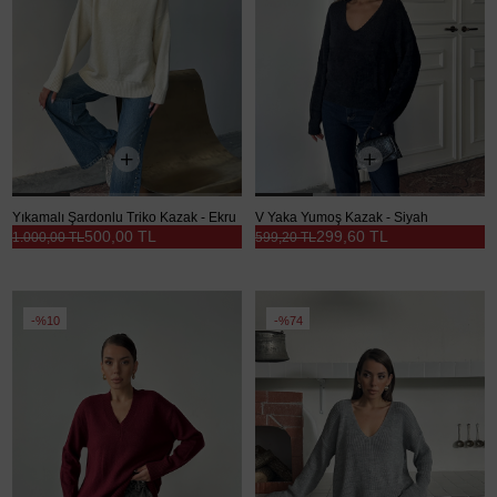
Yıkamalı Şardonlu Triko Kazak - Ekru
V Yaka Yumoş Kazak - Siyah
500,00 TL
299,60 TL
1.000,00 TL
599,20 TL
%10
%74