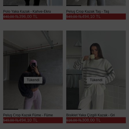
Polo Yaka Kazak - Kahve-Ekru
Peluş Crop Kazak Taş - Taş
396,00 TL
494,10 TL
440,00 TL
549,00 TL
Tükendi
Tükendi
Peluş Crop Kazak Füme - Füme
Bisiklet Yaka Çizgili Kazak - Gri
494,10 TL
308,00 TL
549,00 TL
616,00 TL