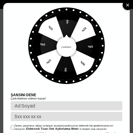
MENÜ
%5
%20
%10
Anasayfa
Kadın Giyim
Kadın Üst Giyim
Kadın Kazak
%15
Kadın Kazak
%15
Filtreleme
Sıralama
%10
%20
%5
%50
%67
ŞANSINI DENE
Çarkıfelekten indirimi kazan!
Tanıtım, pazarlama, reklam ve benzeri amaçlarla tarafıma ticari elektronik ileti gönderilmesine izin
Elektronik Ticari İleti Aydınlatma Metni
veriyorum.
'ni okudum onay veriyorum.