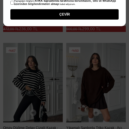
KVKK kapsamında tarafınızca korunmasını, sms ve WhatsApp
Paylaştığım bilgilerin
üzerinden bilgilendirmeleri almayı
kabul ediyorum.
ÇEVİR
Çizgili İspanyol Kol Kazak - Çizgili
Omzu Düğme Detay Çizgili Kazak - Beyaz
236,00 TL
299,00 TL
472,00 TL
900,00 TL
%67
%50
Omzu Düğme Detay Çizgili Kazak - Siyah
Yıkamalı Şardonlu Triko Kazak - Acı kahve