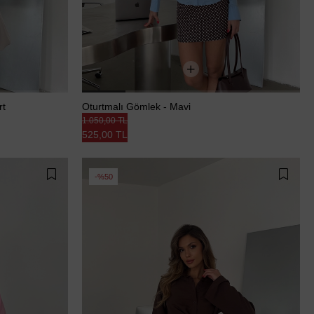
rt
Oturtmalı Gömlek - Mavi
1.050,00 TL
525,00 TL
%50