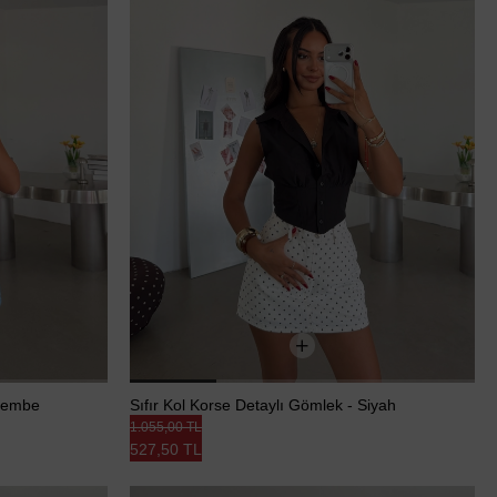
 Pembe
Sıfır Kol Korse Detaylı Gömlek - Siyah
1.055,00 TL
527,50 TL