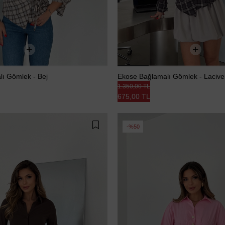
ı Gömlek - Bej
Ekose Bağlamalı Gömlek - Lacive
1.350,00 TL
675,00 TL
%50