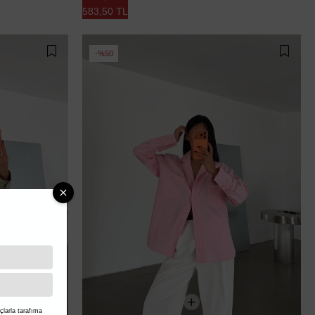
583,50 TL
%50
larla tarafıma