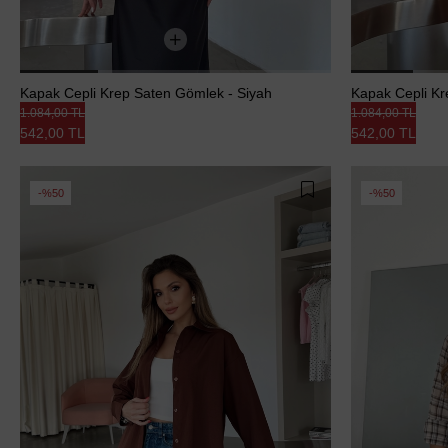
Kapak Cepli Krep Saten Gömlek - Siyah
Kapak Cepli K
1.084,00 TL
1.084,00 TL
542,00 TL
542,00 TL
%50
%50