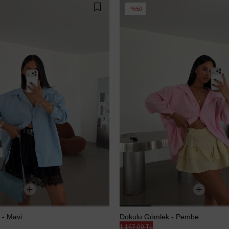
%50
 - Mavi
Dokulu Gömlek - Pembe
1.167,00 TL