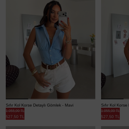
Sıfır Kol Korse Detaylı Gömlek - Mavi
Sıfır Kol Korse
1.055,00 TL
1.055,00 TL
527,50 TL
527,50 TL