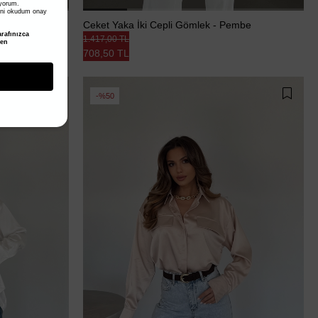
iyorum.
ni okudum onay
la Yeşili
Ceket Yaka İki Cepli Gömlek - Pembe
rafınızca
1.417,00 TL
den
708,50 TL
%50