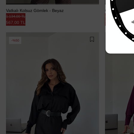
%15
Vatkalı Kolsuz Gömlek - Beyaz
Ceket Yaka İki
1.134,00 TL
1.417,00 TL
567,00 TL
708,50 TL
%50
%50