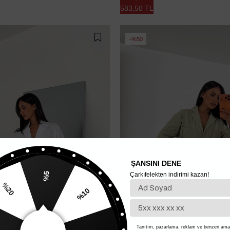
583,50 TL
%50
ŞANSINI DENE
Çarkıfelekten indirimi kazan!
%5
%10
20
%15
Tanıtım, pazarlama, reklam ve benzeri amaç