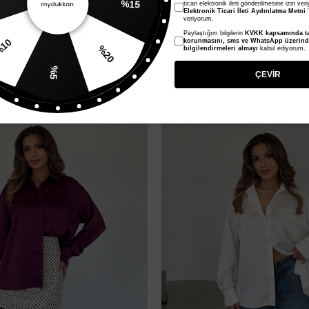
ticari elektronik ileti gönderilmesine izin ver
Elektronik Ticari İleti Aydınlatma Metni
'
veriyorum.
 Cepli Gömlek - Beyaz
Ceket Yaka İki Cepli Gömlek - Çağ
Paylaştığım bilgilerin
KVKK kapsamında ta
1.417,00 TL
%20
korunmasını, sms ve WhatsApp üzerin
bilgilendirmeleri almayı
kabul ediyorum.
%10
708,50 TL
%5
ÇEVİR
%50