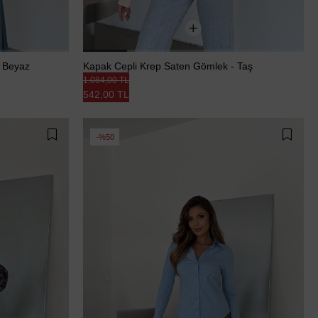
- Beyaz
Kapak Cepli Krep Saten Gömlek - Taş
1.084,00 TL
542,00 TL
%50