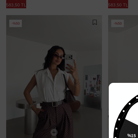
583,50 TL
583,50 TL
%50
%50
%