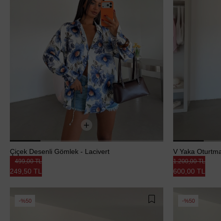
Çiçek Desenli Gömlek - Lacivert
V Yaka Oturtm
499,00 TL
1.200,00 TL
249,50 TL
600,00 TL
%50
%50