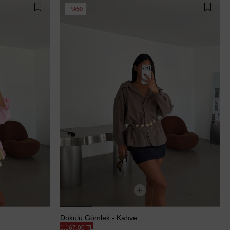
%50
Dokulu Gömlek - Kahve
1.167,00 TL