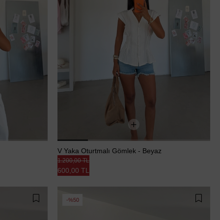
V Yaka Oturtmalı Gömlek - Beyaz
1.200,00 TL
600,00 TL
%50