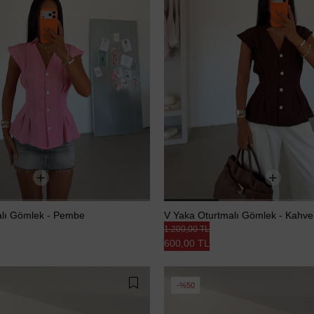
alı Gömlek - Pembe
V Yaka Oturtmalı Gömlek - Kahve
1.200,00 TL
600,00 TL
%50