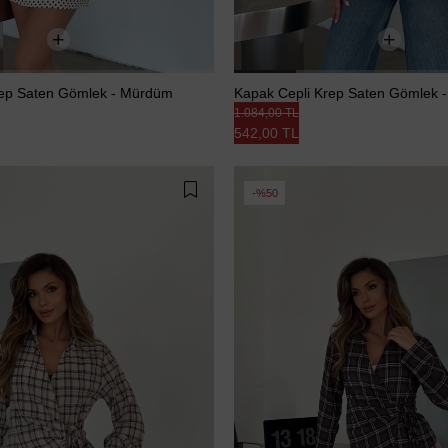
rep Saten Gömlek - Mürdüm
Kapak Cepli Krep Saten Gömlek 
1.084,00 TL
542,00 TL
%50