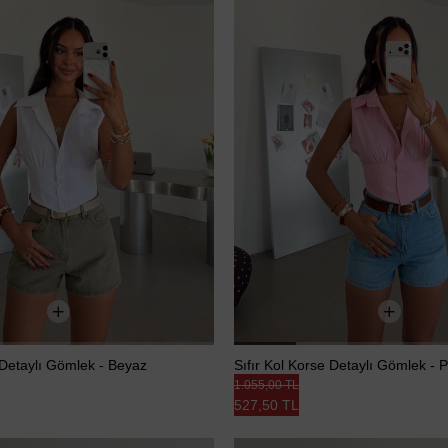
 Detaylı Gömlek - Beyaz
Sıfır Kol Korse Detaylı Gömlek -
1.055,00 TL
527,50 TL