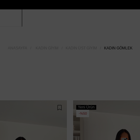
ANASAYFA
KADIN GIYIM
KADIN ÜST GIYIM
KADIN GÖMLEK
Yeni Ürün
%50