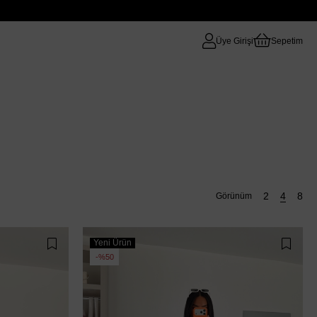
Üye Girişi
Sepetim
Yeni Ürün
%50