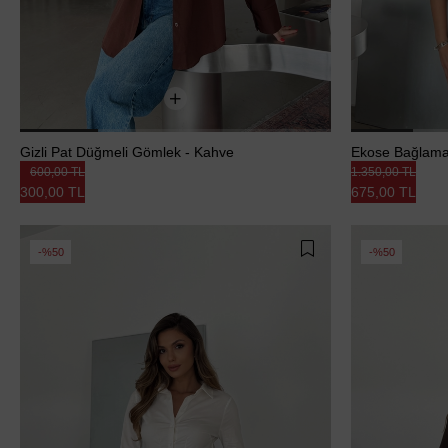
Gizli Pat Düğmeli Gömlek - Kahve
Ekose Bağlamal
600,00 TL
1.350,00 TL
300,00 TL
675,00 TL
%50
%50