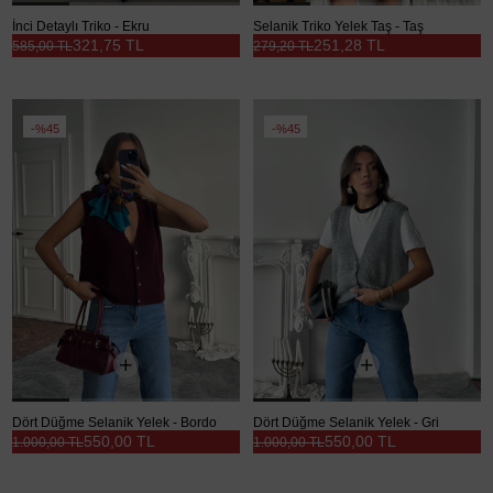
İnci Detaylı Triko - Ekru
Selanik Triko Yelek Taş - Taş
321,75 TL
251,28 TL
585,00 TL
279,20 TL
%45
%45
Dört Düğme Selanik Yelek - Bordo
Dört Düğme Selanik Yelek - Gri
550,00 TL
550,00 TL
1.000,00 TL
1.000,00 TL