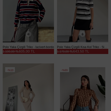
Polo Yaka Çizgili Triko - lacivert-bordo
Polo Yaka Çizgili Kısa Kol Triko - Siyah-Beyaz
605,00 TL
643,50 TL
1.100,00 TL
1.170,00 TL
%10
%69