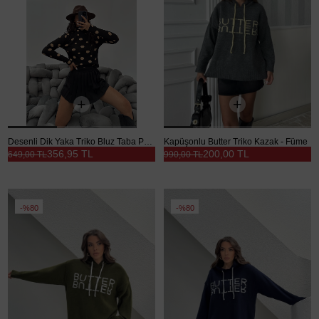
Desenli Dik Yaka Triko Bluz Taba Puantiye - Taba-Puantiye
Kapüşonlu Butter Triko Kazak - Füme
356,95 TL
200,00 TL
649,00 TL
990,00 TL
%80
%80