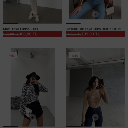
Maxi Triko Elbise - Taş
Desenli Dik Yaka Triko Bluz KİREMİT DESEN - Kiremit Desen
460,80 TL
199,00 TL
512,00 TL
649,00 TL
%52
%10