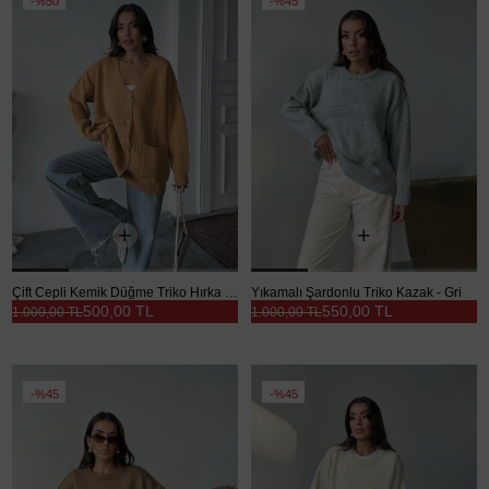
%50
%45
Çift Cepli Kemik Düğme Triko Hırka Hardal - Hardal
Yıkamalı Şardonlu Triko Kazak - Gri
500,00 TL
550,00 TL
1.000,00 TL
1.000,00 TL
%45
%45