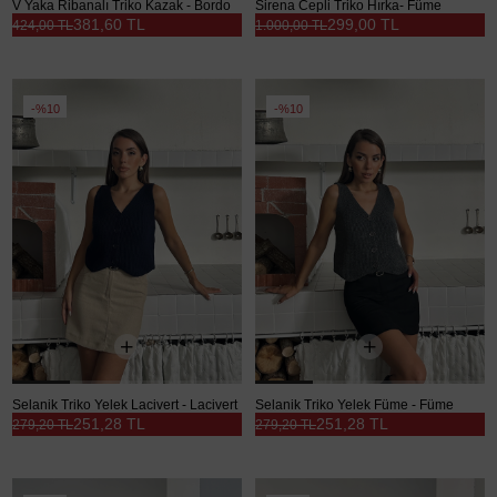
V Yaka Ribanalı Triko Kazak - Bordo
Sirena Cepli Triko Hırka- Füme
381,60 TL
299,00 TL
424,00 TL
1.000,00 TL
%10
%10
Selanik Triko Yelek Lacivert - Lacivert
Selanik Triko Yelek Füme - Füme
251,28 TL
251,28 TL
279,20 TL
279,20 TL