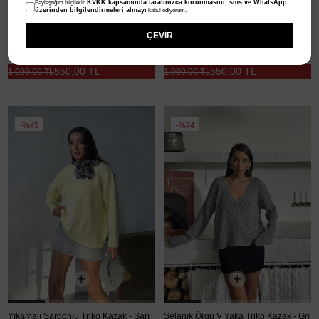
KVKK kapsamında tarafınızca korunmasını, sms ve WhatsApp
Paylaştığım bilgilerin
üzerinden bilgilendirmeleri almayı
kabul ediyorum.
ÇEVİR
Yıkamalı Şardonlu Triko Kazak - Acı kahve
Yıkamalı Şardonlu Triko Kazak - Lacivert
550,00 TL
550,00 TL
1.000,00 TL
1.000,00 TL
%45
%74
Yıkamalı Şardonlu Triko Kazak - Sarı
Selanik Örgü V Yaka Triko Kazak - Gri