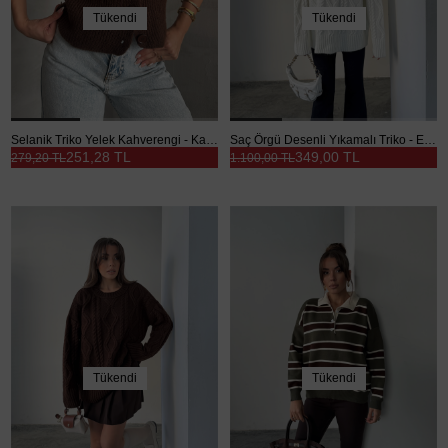
Tükendi
Tükendi
Selanik Triko Yelek Kahverengi - Kahverengi
Saç Örgü Desenli Yıkamalı Triko - Ekru
251,28 TL
349,00 TL
279,20 TL
1.100,00 TL
Tükendi
Tükendi