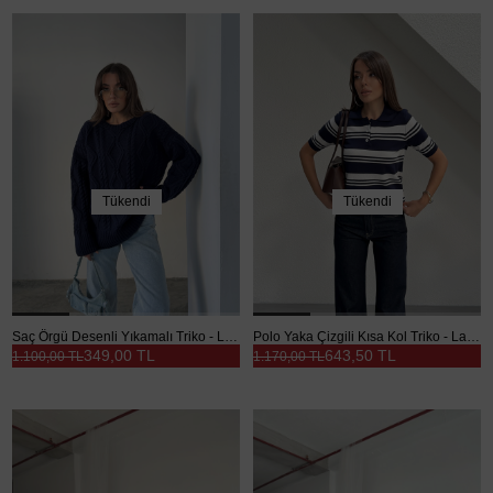
Tükendi
Tükendi
Saç Örgü Desenli Yıkamalı Triko - Lacivert
Polo Yaka Çizgili Kısa Kol Triko - Lacivert-Beyaz
349,00 TL
643,50 TL
1.100,00 TL
1.170,00 TL