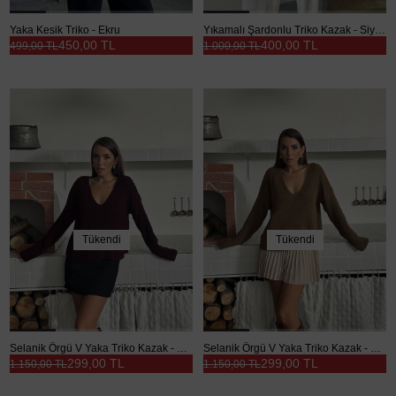
Yaka Kesik Triko - Ekru
Yıkamalı Şardonlu Triko Kazak - Siyah
450,00 TL
400,00 TL
499,00 TL
1.000,00 TL
Tükendi
Tükendi
Selanik Örgü V Yaka Triko Kazak - Bordo
Selanik Örgü V Yaka Triko Kazak - Kahve
299,00 TL
299,00 TL
1.150,00 TL
1.150,00 TL