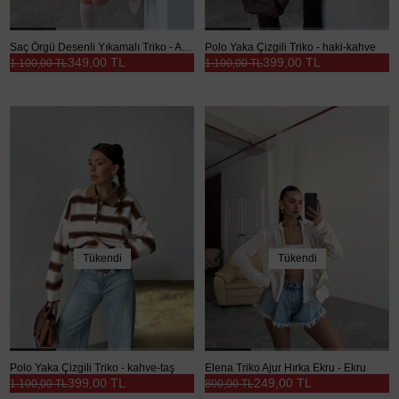
Saç Örgü Desenli Yıkamalı Triko - Acı kahve
Polo Yaka Çizgili Triko - haki-kahve
349,00 TL
399,00 TL
1.100,00 TL
1.100,00 TL
Tükendi
Tükendi
Polo Yaka Çizgili Triko - kahve-taş
Elena Triko Ajur Hırka Ekru - Ekru
399,00 TL
249,00 TL
1.100,00 TL
800,00 TL