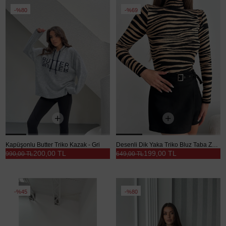
%80
%69
Kapüşonlu Butter Triko Kazak - Gri
Desenli Dik Yaka Triko Bluz Taba Zebra - Taba-Zebra
200,00 TL
199,00 TL
990,00 TL
649,00 TL
%45
%80