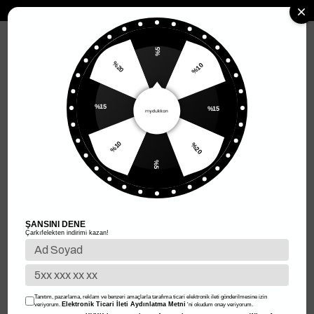
MENÜ
%5
%10
%20
Anasayfa
Kadın Giyim
Kadın Üst Giyim
Kadın Triko
%15
Kadın Triko
%15
Filtreleme
Sıralama
%20
%10
%5
%45
%45
ŞANSINI DENE
Çarkıfelekten indirimi kazan!
Tanıtım, pazarlama, reklam ve benzeri amaçlarla tarafıma ticari elektronik ileti gönderilmesine izin
Elektronik Ticari İleti Aydınlatma Metni
veriyorum.
'ni okudum onay veriyorum.