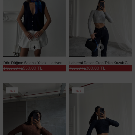
Dört Düğme Selanik Yelek - Lacivert
Labirent Desen Crop Triko Kazak Gri - Gri
550,00 TL
300,00 TL
1.000,00 TL
750,00 TL
%60
%60