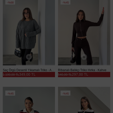
%68
%45
Saç Örgü Desenli Yıkamalı Triko - Antrasit
Ribanalı Balıkçı Triko Hırka - Kahve
349,00 TL
297,00 TL
1.100,00 TL
540,00 TL
%45
%45