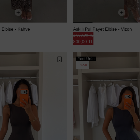
t Elbise - Kahve
Askılı Pul Payet Elbise - Vizon
1.600,00 TL
800,00 TL
Yeni Ürün
%50