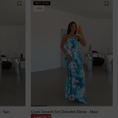
Yeni Ürün
%50
 - Sarı
Çiçek Desenli Sırt Dekolteli Elbise - Mavi
2.146,00 TL