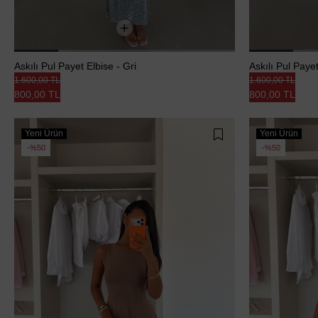
Askılı Pul Payet Elbise - Gri
Askılı Pul Paye
1.600,00 TL
1.600,00 TL
800,00 TL
800,00 TL
Yeni Ürün
Yeni Ürün
%50
%50