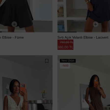
lı Elbise - Füme
Sırtı Açık Volanlı Elbise - Lacivert
760,00 TL
380,00 TL
Yeni Ürün
%50