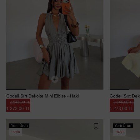
Godeli Sırt Dekolte Mini Elbise - Haki
Godeli Sırt Deko
2.546,00 TL
2.546,00 TL
1.273,00 TL
1.273,00 TL
Yeni Ürün
Yeni Ürün
%50
%50