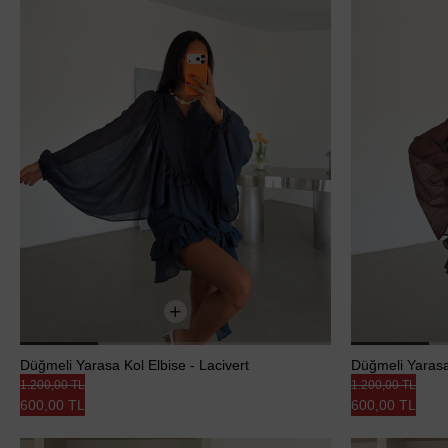
Düğmeli Yarasa Kol Elbise - Lacivert
Düğmeli Yarasa
1.200,00 TL
1.200,00 TL
600,00 TL
600,00 TL