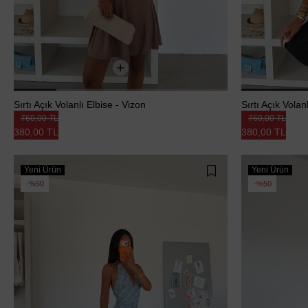
Sırtı Açık Volanlı Elbise - Vizon
Sırtı Açık Volan
760,00 TL
760,00 TL
380,00 TL
380,00 TL
Yeni Ürün
Yeni Ürün
%50
%50