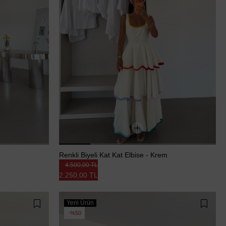
Renkli Biyeli Kat Kat Elbise - Krem
4.500,00 TL
2.250,00 TL
Yeni Ürün
%50