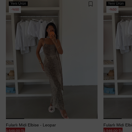
Yeni Ürün
Yeni Ürün
%50
%50
Fularlı Midi Elbise - Leopar
Fularlı Midi Elb
1.546,00 TL
1.546,00 TL