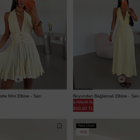
lte Mini Elbise - Sarı
Boyundan Bağlamalı Elbise - Sarı
1.700,00 TL
850,00 TL
Yeni Ürün
%50