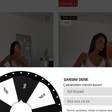
1.073,00 TL
Yeni Ürün
%50
ŞANSINI DENE
Çarkıfelekten indirimi kazan!
%5
%10
20
%15
Tanıtım, pazarlama, reklam ve benzeri amaç