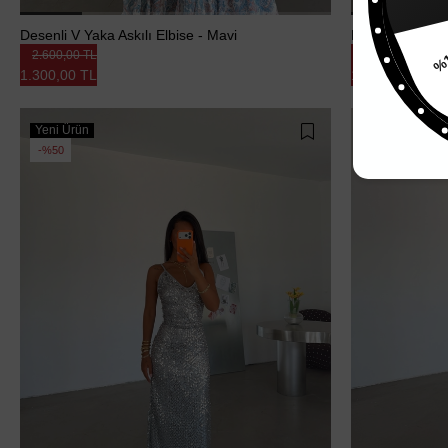
%15
Desenli V Yaka Askılı Elbise - Mavi
Desenli V Yaka A
2.600,00 TL
2.600,00 TL
1.300,00 TL
1.300,00 TL
Yeni Ürün
Yeni Ürün
%50
%50