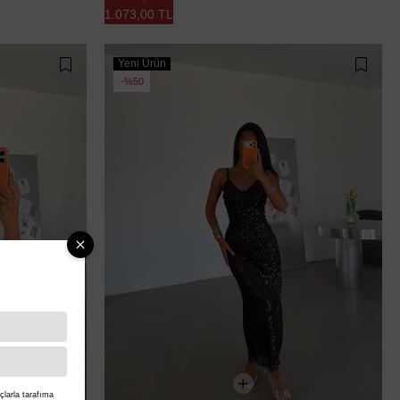
1.073,00 TL
Yeni Ürün
%50
larla tarafıma