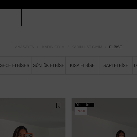
ANASAYFA
KADIN GIYIM
KADIN ÜST GIYIM
ELBISE
GECE ELBİSESİ
GÜNLÜK ELBİSE
KISA ELBİSE
SARI ELBİSE
D
Yeni Ürün
%50