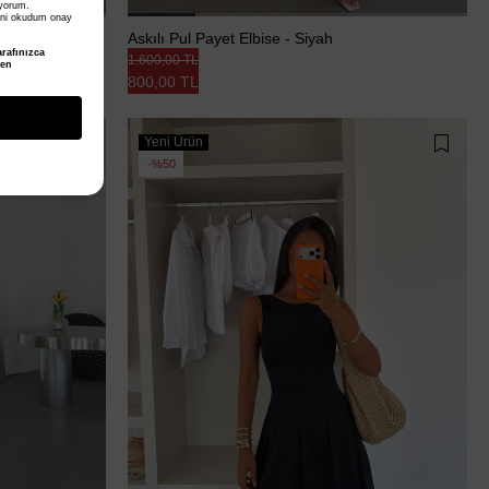
iyorum.
ni okudum onay
Askılı Pul Payet Elbise - Siyah
rafınızca
1.600,00 TL
den
800,00 TL
Yeni Ürün
%50