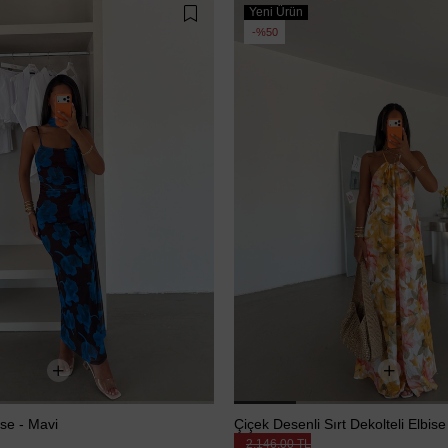
Yeni Ürün
%50
ise - Mavi
Çiçek Desenli Sırt Dekolteli Elbise
2.146,00 TL