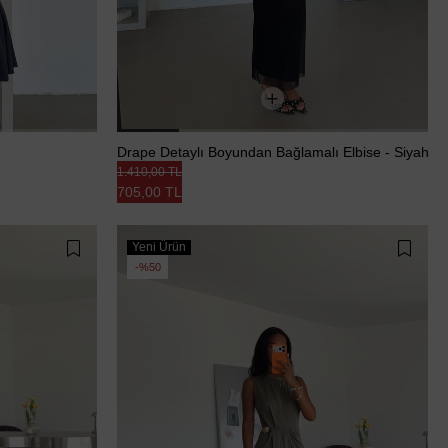
Drape Detaylı Boyundan Bağlamalı Elbise - Siyah
1.410,00 TL
705,00 TL
Yeni Ürün
%50