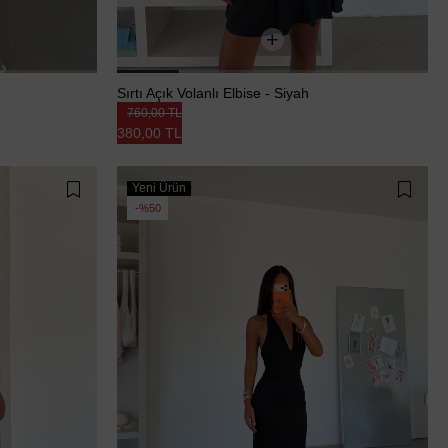
Sırtı Açık Volanlı Elbise - Siyah
760,00 TL
380,00 TL
Yeni Ürün
%50