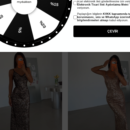
ticari elektronik ileti gönderilmesine izin ver
Elektronik Ticari İleti Aydınlatma Metni
'
veriyorum.
skılı Elbise - Yeşil
Askılı Pul Payet Elbise - Beyaz
Paylaştığım bilgilerin
KVKK kapsamında ta
%20
1.600,00 TL
korunmasını, sms ve WhatsApp üzerin
bilgilendirmeleri almayı
kabul ediyorum.
800,00 TL
%10
%5
ÇEVİR
Yeni Ürün
%50