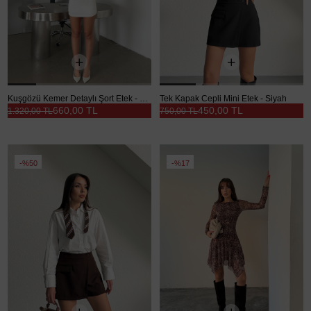
Kuşgözü Kemer Detaylı Şort Etek - Beyaz
Tek Kapak Cepli Mini Etek - Siyah
660,00 TL
450,00 TL
1.320,00 TL
750,00 TL
%50
%17