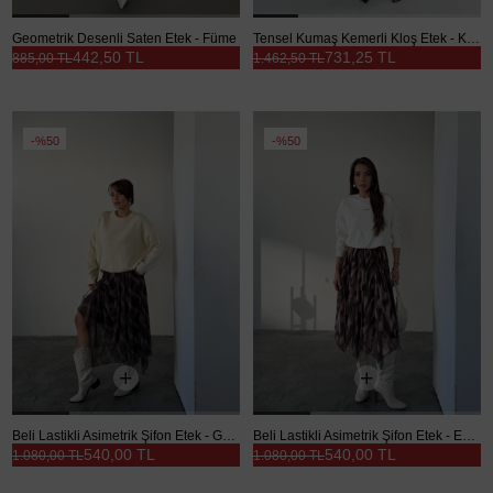
Geometrik Desenli Saten Etek - Füme
Tensel Kumaş Kemerli Kloş Etek - Kahve
442,50 TL
731,25 TL
885,00 TL
1.462,50 TL
%50
%50
Beli Lastikli Asimetrik Şifon Etek - Geometrik
Beli Lastikli Asimetrik Şifon Etek - Ebruli
540,00 TL
540,00 TL
1.080,00 TL
1.080,00 TL