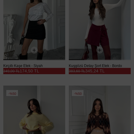
Kırçıllı Kaşe Etek - Siyah
Kuşgözü Detay Şort Etek - Bordo
174,50 TL
345,24 TL
349,00 TL
383,60 TL
%50
%50