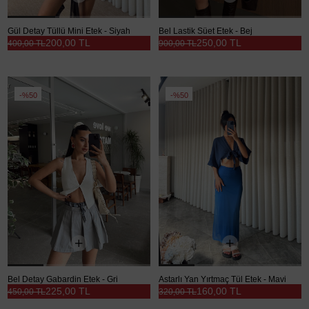
Gül Detay Tüllü Mini Etek - Siyah
Bel Lastik Süet Etek - Bej
200,00 TL
250,00 TL
400,00 TL
900,00 TL
%50
%50
Bel Detay Gabardin Etek - Gri
Astarlı Yan Yırtmaç Tül Etek - Mavi
225,00 TL
160,00 TL
450,00 TL
320,00 TL