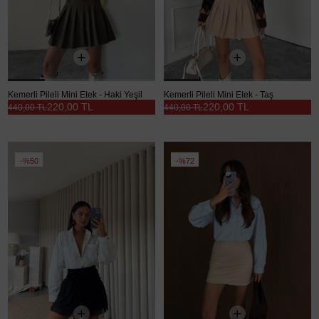
Kemerli Pileli Mini Etek - Haki Yeşil
Kemerli Pileli Mini Etek - Taş
220,00 TL
220,00 TL
440,00 TL
440,00 TL
%50
%72