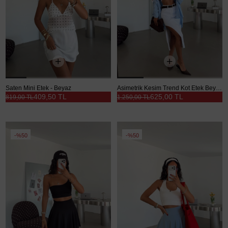
Saten Mini Etek - Beyaz
Asimetrik Kesim Trend Kot Etek Beyaz - Beyaz
409,50 TL
625,00 TL
819,00 TL
1.250,00 TL
%50
%50