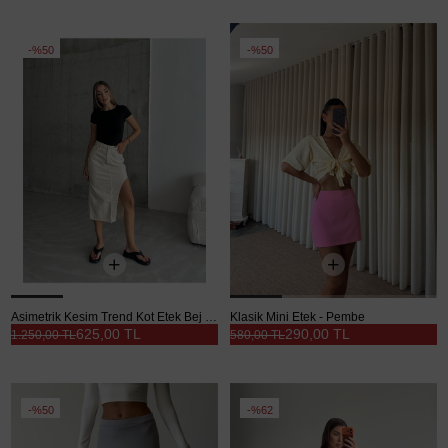
%50
%50
Asimetrik Kesim Trend Kot Etek Bej - Bej
Klasik Mini Etek - Pembe
625,00 TL
290,00 TL
1.250,00 TL
580,00 TL
%50
%62