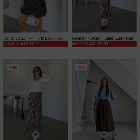
Dantel Detaylı Mini Fırfır Etek - Haki
Geometrik Desenli Saten Etek - Haki
412,50 TL
442,50 TL
825,00 TL
885,00 TL
%50
%50