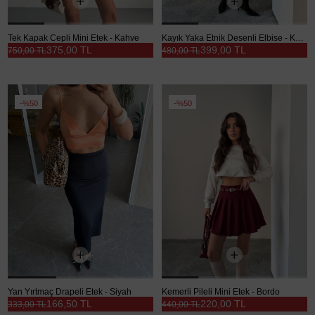
Tek Kapak Cepli Mini Etek - Kahve
Kayık Yaka Etnik Desenli Elbise - Kahve
375,00 TL
399,00 TL
750,00 TL
480,00 TL
%50
%50
Yan Yırtmaç Drapeli Etek - Siyah
Kemerli Pileli Mini Etek - Bordo
166,50 TL
220,00 TL
333,00 TL
440,00 TL