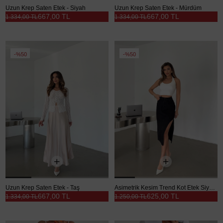
Uzun Krep Saten Etek - Siyah
Uzun Krep Saten Etek - Mürdüm
667,00 TL
667,00 TL
1.334,00 TL
1.334,00 TL
%50
%50
Uzun Krep Saten Etek - Taş
Asimetrik Kesim Trend Kot Etek Siyah - Siyah
667,00 TL
625,00 TL
1.334,00 TL
1.250,00 TL