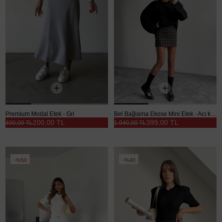
Premium Modal Etek - Gri
Bel Bağlama Ekose Mini Etek - Acı kahve
200,00 TL
399,00 TL
400,00 TL
1.040,00 TL
%50
%40