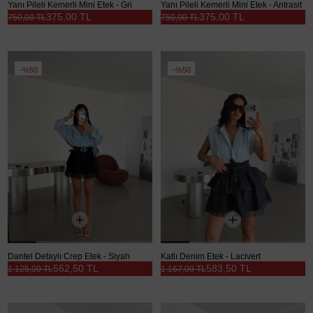
Yanı Pileli Kemerli Mini Etek - Gri
Yanı Pileli Kemerli Mini Etek - Antrasit
375,00 TL
375,00 TL
750,00 TL
750,00 TL
%50
%50
Dantel Detaylı Crep Etek - Siyah
Katlı Denim Etek - Lacivert
562,50 TL
583,50 TL
1.125,00 TL
1.167,00 TL