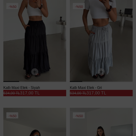
%50
%50
Katlı Maxi Etek - Siyah
Katlı Maxi Etek - Gri
317,00 TL
317,00 TL
634,00 TL
634,00 TL
%50
%50