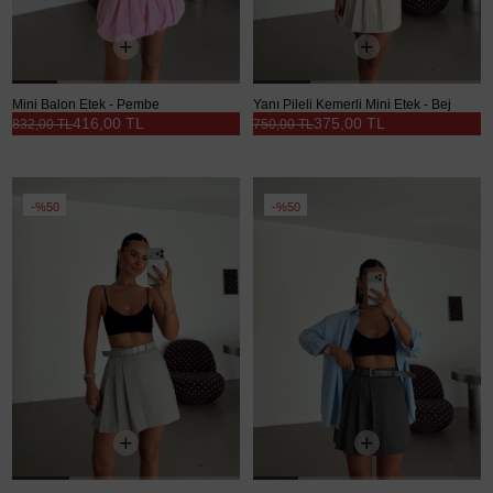
Mini Balon Etek - Pembe
Yanı Pileli Kemerli Mini Etek - Bej
416,00 TL
375,00 TL
832,00 TL
750,00 TL
%50
%50