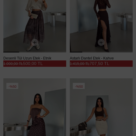
Desenli Tül Uzun Etek - Etnik
Astarlı Dantel Etek - Kahve
500,00 TL
707,50 TL
1.000,00 TL
1.415,00 TL
%50
%50