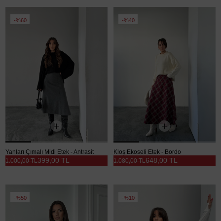
%60
%40
Yanları Çımalı Midi Etek - Antrasit
Kloş Ekoseli Etek - Bordo
399,00 TL
648,00 TL
1.000,00 TL
1.080,00 TL
%50
%10