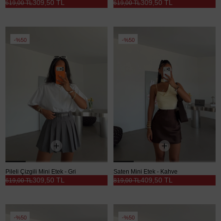
309,50 TL
309,50 TL
619,00 TL
619,00 TL
%50
%50
Pileli Çizgili Mini Etek - Gri
Saten Mini Etek - Kahve
309,50 TL
409,50 TL
619,00 TL
819,00 TL
%50
%50