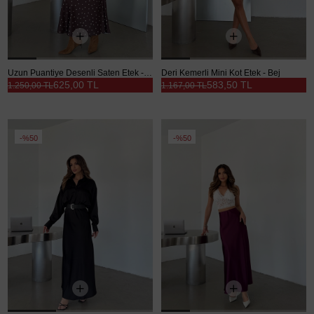
Uzun Puantiye Desenli Saten Etek - Kahve
Deri Kemerli Mini Kot Etek - Bej
625,00 TL
583,50 TL
1.250,00 TL
1.167,00 TL
%50
%50