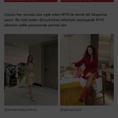
Günün her anında size eşlik eden MYD ile kendi stil hikayenizi
yazın. Bu özel anları @mydukkan etiketiyle paylaşarak MYD
ailesinin selfie panosunda yerinizi alın.
@senanurbayrakktar
@idilnazkaluc
@