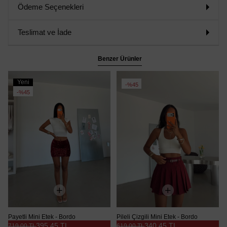
Ödeme Seçenekleri
Teslimat ve İade
Benzer Ürünler
Yeni
%45
Ürün
%45
Payetli Mini Etek - Bordo
Pileli Çizgili Mini Etek - Bordo
395,45 TL
340,45 TL
719,00 TL
619,00 TL