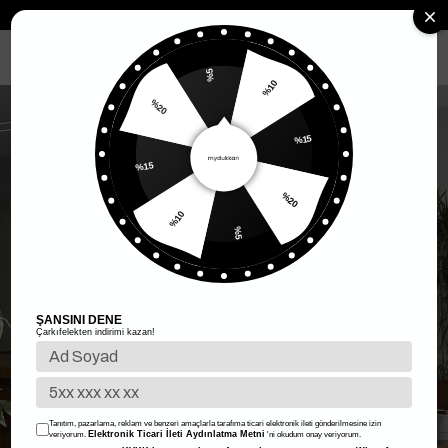
Anasayfa
Kadın Giyim
Kadın Alt Giyim
Etek
Bel Detay Gabardin
MENÜ
%5
%10
%20
%15
%15
%20
%10
%5
ŞANSINI DENE
Çarkıfelekten indirimi kazan!
Tanıtım, pazarlama, reklam ve benzeri amaçlarla tarafıma ticari elektronik ileti gönderilmesine izin
Elektronik Ticari İleti Aydınlatma Metni
veriyorum.
'ni okudum onay veriyorum.