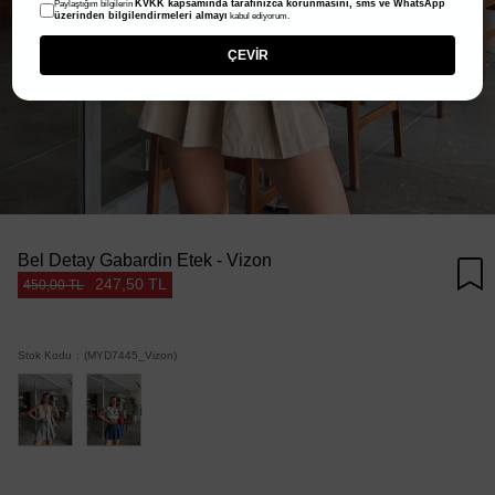
KVKK kapsamında tarafınızca korunmasını, sms ve WhatsApp
Paylaştığım bilgilerin
üzerinden bilgilendirmeleri almayı
kabul ediyorum.
ÇEVİR
Bel Detay Gabardin Etek - Vizon
247,50 TL
450,00 TL
Stok Kodu
(MYD7445_Vizon)
Tükendi