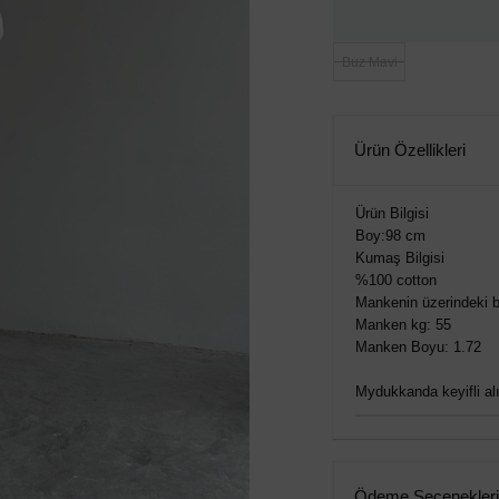
Buz Mavi
Ürün Özellikleri
Ürün Bilgisi
Boy:98 cm
Kumaş Bilgisi
%100 cotton
Mankenin üzerindeki b
Manken kg: 55
Manken Boyu: 1.72
Mydukkanda keyifli alış
Ödeme Seçenekleri