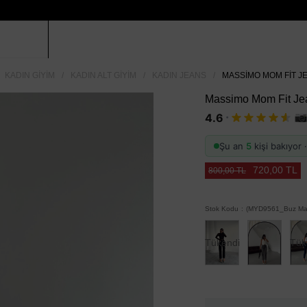
KADIN GIYIM
KADIN ALT GIYIM
KADIN JEANS
MASSIMO MOM FIT JE
Massimo Mom Fit Jea
·
4.6
Şu an
5
kişi bakıyor
720,00 TL
800,00 TL
Stok Kodu
(MYD9561_Buz Mav
Tükendi
Tük