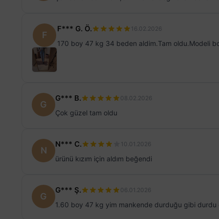
F*** G. Ö.
16.02.2026
F
170 boy 47 kg 34 beden aldim.Tam oldu.Modeli boyu
G*** B.
08.02.2026
G
Çok güzel tam oldu
N*** C.
10.01.2026
N
ürünü kızım için aldım beğendi
G*** Ş.
06.01.2026
G
1.60 boy 47 kg yim mankende durduğu gibi durdu 