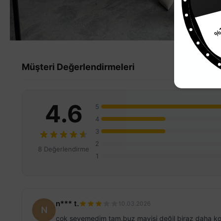
%
Müşteri Değerlendirmeleri
4.6
5
4
3
2
8 Değerlendirme
1
n*** t.
10.03.2026
N
çok sevemedim tam,buz mavisi değil biraz daha k