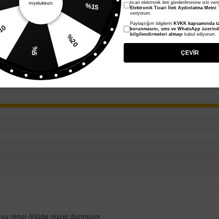
ticari elektronik ileti gönderilmesine izin ver
%15
Elektronik Ticari İleti Aydınlatma Metni
'
veriyorum.
Paylaştığım bilgilerin
KVKK kapsamında ta
10
korunmasını, sms ve WhatsApp üzerin
bilgilendirmeleri almayı
kabul ediyorum.
%20
%5
ÇEVİR
oyu rengi önüde güzel,durmuyor