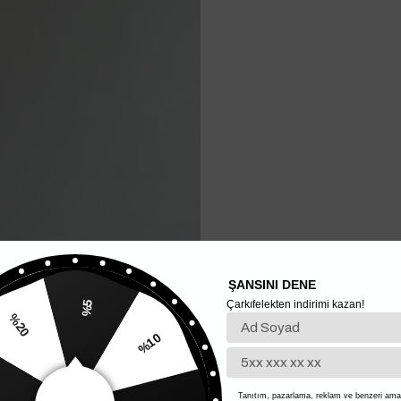
ŞANSINI DENE
Çarkıfelekten indirimi kazan!
%5
%20
%10
Tanıtım, pazarlama, reklam ve benzeri amaç