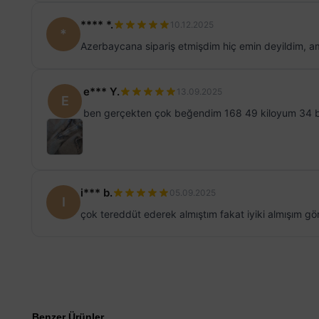
**** *.
10.12.2025
*
Azerbaycana sipariş etmişdim hiç emin deyildim, a
e*** Y.
13.09.2025
E
ben gerçekten çok beğendim 168 49 kiloyum 34 be
i*** b.
05.09.2025
I
çok tereddüt ederek almıştım fakat iyiki almışım gö
Benzer Ürünler