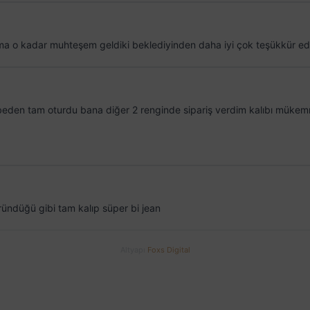
ma o kadar muhteşem geldiki beklediyinden daha iyi çok teşükkür ed
den tam oturdu bana diğer 2 renginde sipariş verdim kalıbı mükemm
ründüğü gibi tam kalıp süper bi jean
Altyapı
Foxs Digital