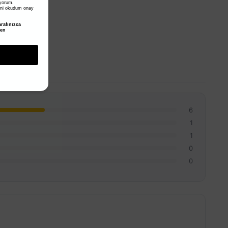
iyorum.
ni okudum onay
rafınızca
den
6
1
1
0
0