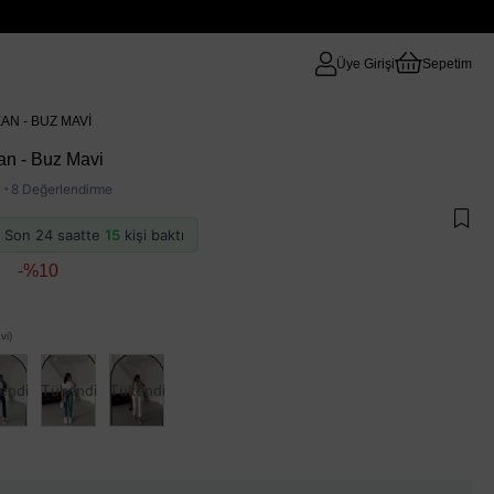
Üye Girişi
Sepetim
AN - BUZ MAVI
n - Buz Mavi
·
8 Değerlendirme
 · Son 24 saatte
15
kişi baktı
10
i)
endi
Tükendi
Tükendi