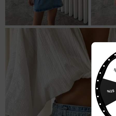
%
%15