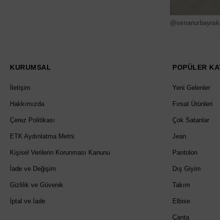
@senanurbayrak
KURUMSAL
POPÜLER KA
İletişim
Yeni Gelenler
Hakkımızda
Fırsat Ürünleri
Çerez Politikası
Çok Satanlar
ETK Aydınlatma Metni
Jean
Kişisel Verilerin Korunması Kanunu
Pantolon
İade ve Değişim
Dış Giyim
Gizlilik ve Güvenik
Takım
İptal ve İade
Elbise
Çanta