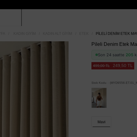
YFA
KADIN GIYIM
KADIN ALT GIYIM
ETEK
PILELI DENIM ETEK MAV
Pileli Denim Etek Ma
Son 24 saatte
205
ki
249,50 TL
499,00 TL
Stok Kodu
(MYD9558.ET.01_M
Mavi