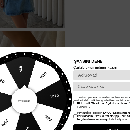
ŞANSINI DENE
Çarkıfelekten indirimi kazan!
%5
%10
20
%15
Tanıtım, pazarlama, reklam ve benzeri amaç
ticari elektronik ileti gönderilmesine izin ver
Elektronik Ticari İleti Aydınlatma Metni
'
veriyorum.
Paylaştığım bilgilerin
KVKK kapsamında ta
%20
korunmasını, sms ve WhatsApp üzerin
bilgilendirmeleri almayı
kabul ediyorum.
%10
%5