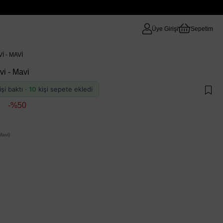
Üye Girişi
Sepetim
I - MAVI
vi - Mavi
şi baktı ·
10
kişi sepete ekledi
50
avi)