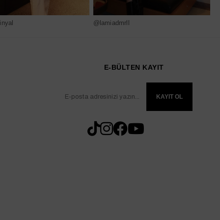
nyal
@lamiadmrll
@
E-BÜLTEN KAYIT
KAYIT OL