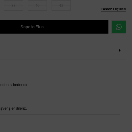
38
40
42
Beden Ölçüleri
eden s bedendir.
verişler dileriz.