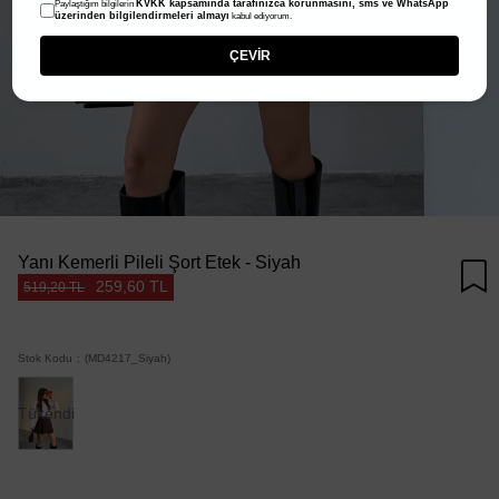
KVKK kapsamında tarafınızca korunmasını, sms ve WhatsApp
Paylaştığım bilgilerin
üzerinden bilgilendirmeleri almayı
kabul ediyorum.
ÇEVİR
Yanı Kemerli Pileli Şort Etek - Siyah
259,60 TL
519,20 TL
Stok Kodu
(MD4217_Siyah)
Tükendi