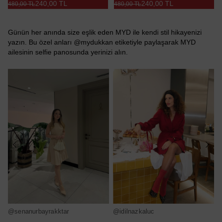
240,00 TL
240,00 TL
480,00 TL
480,00 TL
Günün her anında size eşlik eden MYD ile kendi stil hikayenizi
yazın. Bu özel anları @mydukkan etiketiyle paylaşarak MYD
ailesinin selfie panosunda yerinizi alın.
@senanurbayrakktar
@idilnazkaluc
@