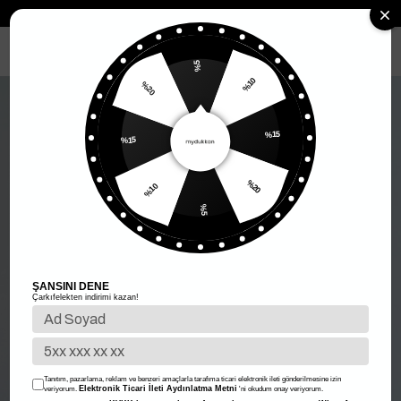
Anasayfa
Kadın Giyim
Kadın Alt Giyim
Etek
Yanı Kemerli Pileli
MENÜ
%5
%20
%10
%15
%15
%10
%20
%5
ŞANSINI DENE
Çarkıfelekten indirimi kazan!
Tanıtım, pazarlama, reklam ve benzeri amaçlarla tarafıma ticari elektronik ileti gönderilmesine izin
Elektronik Ticari İleti Aydınlatma Metni
veriyorum.
'ni okudum onay veriyorum.