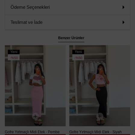
Ödeme Seçenekleri
Teslimat ve İade
Benzer Ürünler
Yeni
Yeni
Ürün
Ürün
%50
%50
Gofre Yırtmaçlı Midi Etek - Pembe
Gofre Yırtmaçlı Midi Etek - Siyah