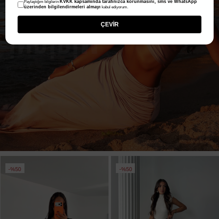
KVKK kapsamında tarafınızca korunmasını, sms ve WhatsApp
Paylaştığım bilgilerin
üzerinden bilgilendirmeleri almayı
kabul ediyorum.
ÇEVİR
%50
%50