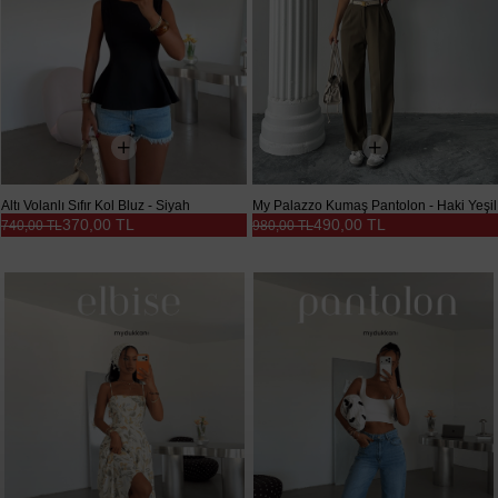
Altı Volanlı Sıfır Kol Bluz - Siyah
My Palazzo Kumaş Pantolon - Haki Yeşil
370,00 TL
490,00 TL
740,00 TL
980,00 TL