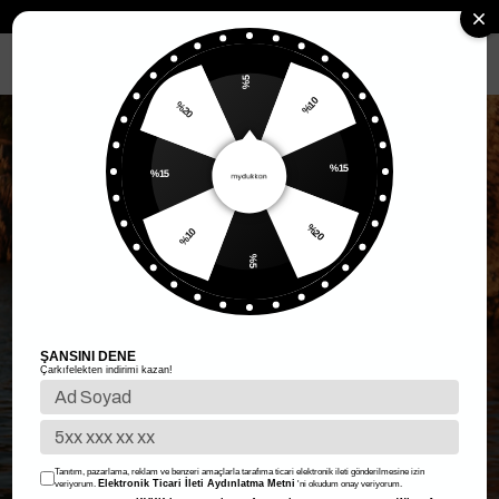
MENÜ
%5
%10
%20
%15
%15
%20
%10
%5
ŞANSINI DENE
Çarkıfelekten indirimi kazan!
Tanıtım, pazarlama, reklam ve benzeri amaçlarla tarafıma ticari elektronik ileti gönderilmesine izin
Elektronik Ticari İleti Aydınlatma Metni
veriyorum.
'ni okudum onay veriyorum.