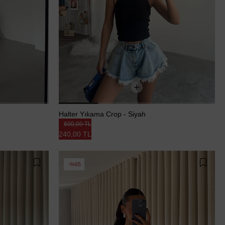
Halter Yıkama Crop - Siyah
600,00 TL
240,00 TL
%65