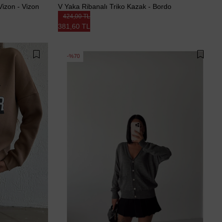
Vizon - Vizon
V Yaka Ribanalı Triko Kazak - Bordo
424,00 TL
381,60 TL
%70