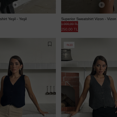
irt Yeşil - Yeşil
Superior Sweatshirt Vizon - Vizon
1.000,00 TL
250,00 TL
%10