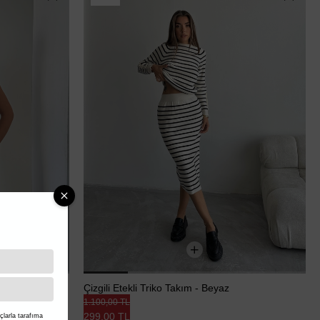
t
Çizgili Etekli Triko Takım - Beyaz
1.100,00 TL
299,00 TL
larla tarafıma