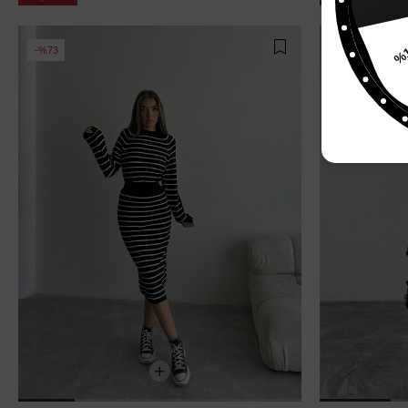
%15
%73
%60