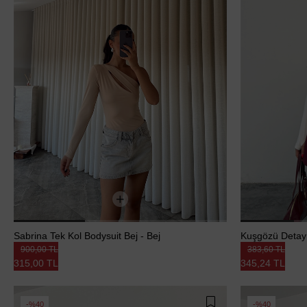
Sabrina Tek Kol Bodysuit Bej - Bej
Kuşgözü Detay 
900,00 TL
383,60 TL
315,00 TL
345,24 TL
%40
%40