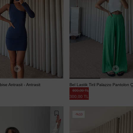
ise Antrasit - Antrasit
Bel Lastik Tiril Palazzo Pantolon Ç
600,00 TL
300,00 TL
%10