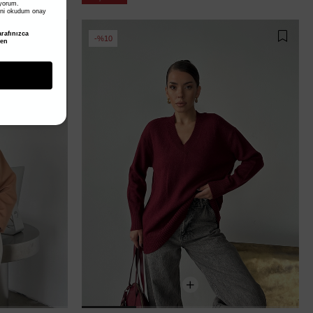
iyorum.
ni okudum onay
rafınızca
%10
den