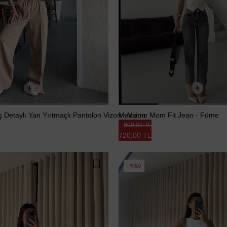
 Detaylı Yan Yırtmaçlı Pantolon Vizon - Vizon
Massimo Mom Fit Jean - Füme
800,00 TL
720,00 TL
%50