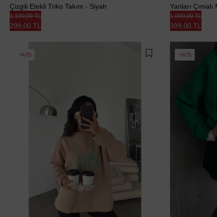
Çizgili Etekli Triko Takım - Siyah
Yanları Çımalı M
1.100,00 TL
1.000,00 TL
299,00 TL
399,00 TL
%70
%75