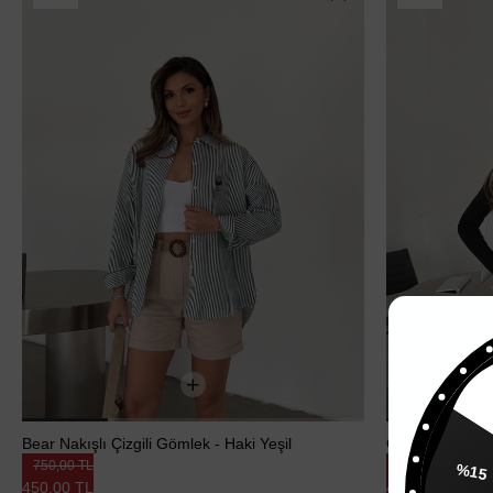
%
Bear Nakışlı Çizgili Gömlek - Haki Yeşil
Önü Düğmeli Ka
750,00 TL
750,00 TL
450,00 TL
450,00 TL