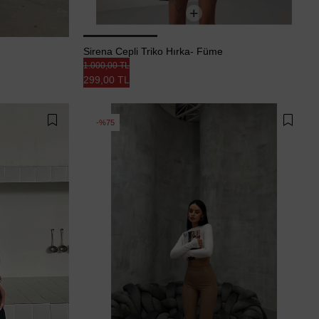
Sirena Cepli Triko Hırka- Füme
1.000,00 TL
299,00 TL
%75