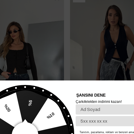
ŞANSINI DENE
Çarkıfelekten indirimi kazan!
%5
%10
20
re Yaka Bluz - Siyah
İki Düğmeli Yumoş Yelek - Laciver
900,00 TL
%15
299,00 TL
Tanıtım, pazarlama, reklam ve benzeri amaç