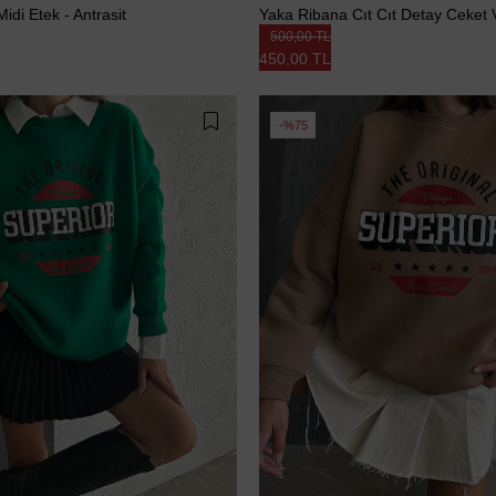
idi Etek - Antrasit
Yaka Ribana Cıt Cıt Detay Ceket 
500,00 TL
450,00 TL
%75