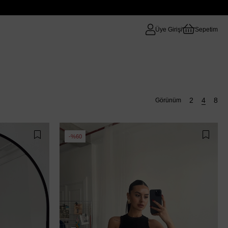
Üye Girişi
Sepetim
%60