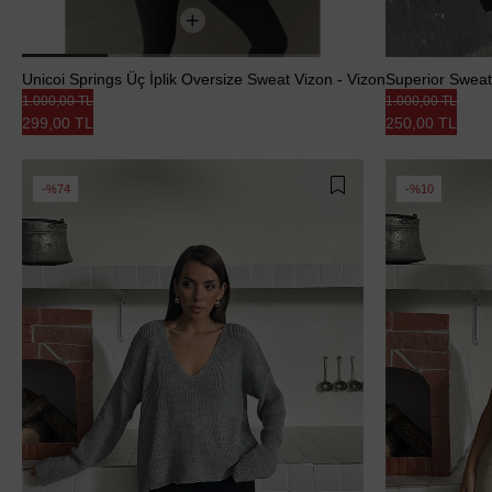
Unicoi Springs Üç İplik Oversize Sweat Vizon - Vizon
Superior Sweatsh
1.000,00 TL
1.000,00 TL
299,00 TL
250,00 TL
%74
%10