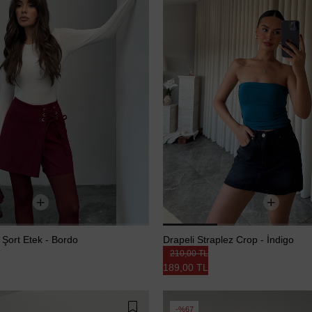
Şort Etek - Bordo
Drapeli Straplez Crop - İndigo
210,00 TL
189,00 TL
%67