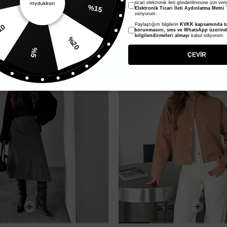
ticari elektronik ileti gönderilmesine izin ver
Elektronik Ticari İleti Aydınlatma Metni
'
veriyorum.
Paylaştığım bilgilerin
KVKK kapsamında ta
%20
%10
korunmasını, sms ve WhatsApp üzerin
bilgilendirmeleri almayı
kabul ediyorum.
%10
%5
ÇEVİR