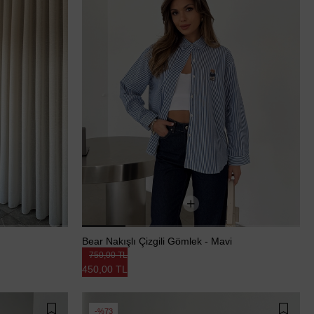
Bear Nakışlı Çizgili Gömlek - Mavi
750,00 TL
450,00 TL
%73