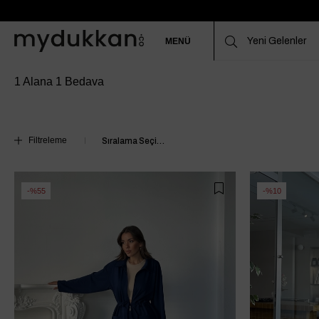
MENÜ
1 Alana 1 Bedava
Filtreleme
%55
%10