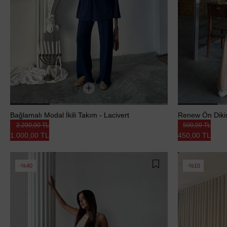
Bağlamalı Modal İkili Takım - Lacivert
Renew Ön Dikiş
2.200,00 TL
500,00 TL
1.000,00 TL
450,00 TL
%40
%10