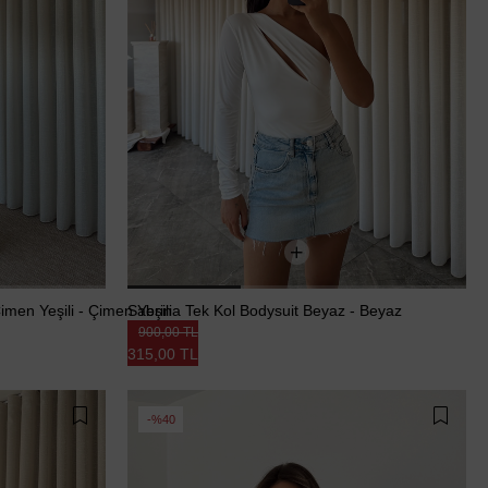
imen Yeşili - Çimen Yeşili
Sabrina Tek Kol Bodysuit Beyaz - Beyaz
900,00 TL
315,00 TL
%40