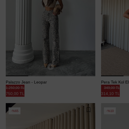
Palazzo Jean - Leopar
Pera Tek Kol Elb
1.250,00 TL
349,00 TL
750,00 TL
314,10 TL
%65
%10