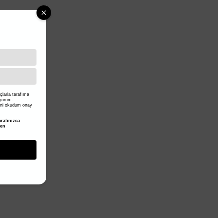
larla tarafıma
iyorum.
ni okudum onay
rafınızca
den