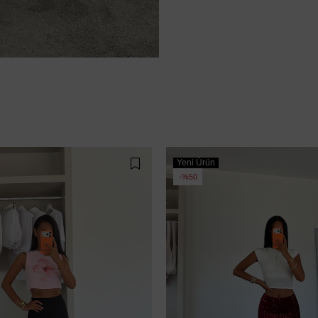
Yeni Ürün
%50