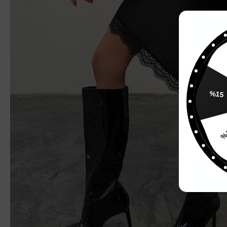
%
%15