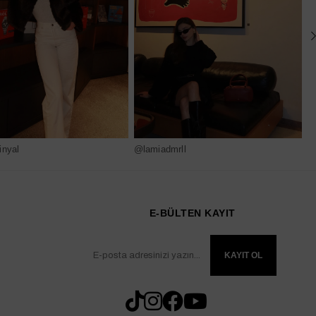
nyal
@lamiadmrll
@
E-BÜLTEN KAYIT
KAYIT OL