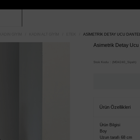
KADIN GIYIM
KADIN ALT GIYIM
ETEK
ASIMETRIK DETAY UCU DANTELL
Asimetrik Detay Ucu 
Stok Kodu
(MD4240_Siyah)
Ürün Özellikleri
Ürün Bilgisi
Boy
Uzun tarafı 68 cm