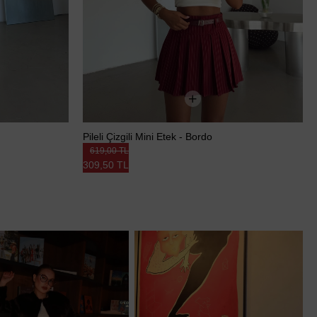
Pileli Çizgili Mini Etek - Bordo
619,00 TL
309,50 TL