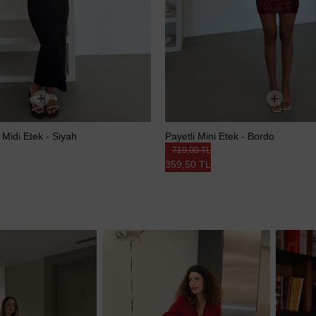
 Midi Etek - Siyah
Payetli Mini Etek - Bordo
719,00 TL
359,50 TL