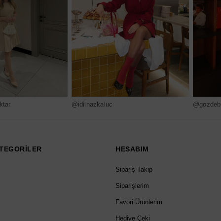
ktar
@idilnazkaluc
@gozdebi
TEGORİLER
HESABIM
Sipariş Takip
Siparişlerim
Favori Ürünlerim
Hediye Çeki