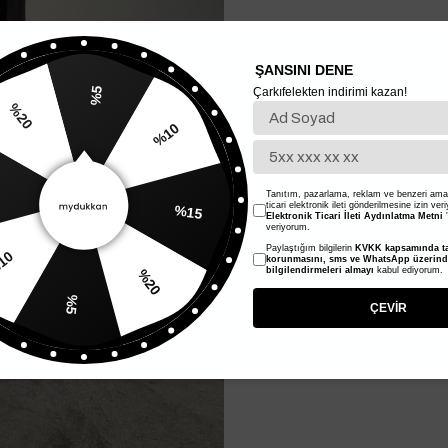
ŞANSINI DENE
Çarkıfelekten indirimi kazan!
%5
%10
20
%15
Tanıtım, pazarlama, reklam ve benzeri amaç
ticari elektronik ileti gönderilmesine izin ver
Elektronik Ticari İleti Aydınlatma Metni
'
veriyorum.
Paylaştığım bilgilerin
KVKK kapsamında ta
%20
korunmasını, sms ve WhatsApp üzerin
bilgilendirmeleri almayı
kabul ediyorum.
%10
%5
ÇEVİR