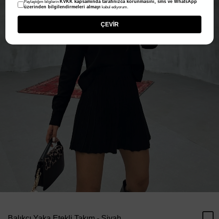
KVKK kapsamında tarafınızca korunmasını, sms ve WhatsApp
Paylaştığım bilgilerin
üzerinden bilgilendirmeleri almayı
kabul ediyorum.
ÇEVİR
Balıkçı Yaka Etekli Takım - Siyah