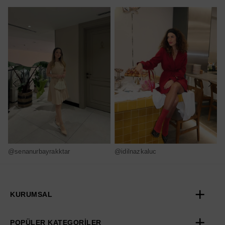
@senanurbayrakktar
@idilnazkaluc
@
KURUMSAL
POPÜLER KATEGORİLER