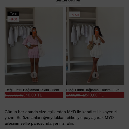
Benzer Ürünler
Yeni
%50
Ürün
%50
Eteği Fırfırlı Bağlamalı Takım - Pembe
Eteği Fırfırlı Bağlamalı Takım - Ekru
840,00 TL
840,00 TL
1.680,00 TL
1.680,00 TL
Günün her anında size eşlik eden MYD ile kendi stil hikayenizi
yazın. Bu özel anları @mydukkan etiketiyle paylaşarak MYD
ailesinin selfie panosunda yerinizi alın.