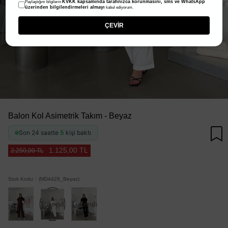
KVKK kapsamında tarafınızca korunmasını, sms ve WhatsApp
Paylaştığım bilgilerin
üzerinden bilgilendirmeleri almayı
kabul ediyorum.
ÇEVİR
Balon Kol Asimetrik Takım - Beyaz
Son 24 saatte
5
kişi baktı
1.125,00 TL
2.250,00 TL
Stok Kodu
(MD4426_Beyaz)
Tükendi
Tükendi