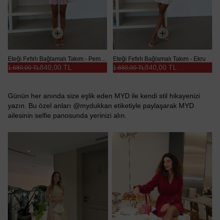
Eteği Fırfırlı Bağlamalı Takım - Pembe
Eteği Fırfırlı Bağlamalı Takım - Ekru
840,00 TL
840,00 TL
1.680,00 TL
1.680,00 TL
Günün her anında size eşlik eden MYD ile kendi stil hikayenizi
yazın. Bu özel anları @mydukkan etiketiyle paylaşarak MYD
ailesinin selfie panosunda yerinizi alın.