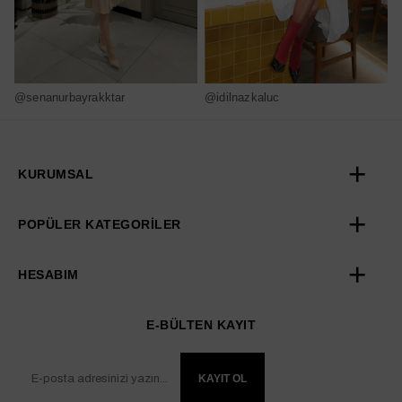
@senanurbayrakktar
@idilnazkaluc
@
KURUMSAL
POPÜLER KATEGORİLER
HESABIM
E-BÜLTEN KAYIT
KAYIT OL