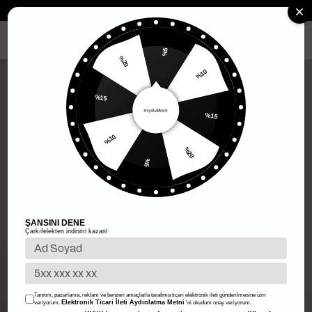
Anasayfa
Kadın Aksesuar
Baskılı Şeritli Çorap - Beyaz
MENÜ
%5
%20
%10
%15
%15
%10
%20
%5
ŞANSINI DENE
Çarkıfelekten indirimi kazan!
Tanıtım, pazarlama, reklam ve benzeri amaçlarla tarafıma ticari elektronik ileti gönderilmesine izin
Elektronik Ticari İleti Aydınlatma Metni
veriyorum.
'ni okudum onay veriyorum.