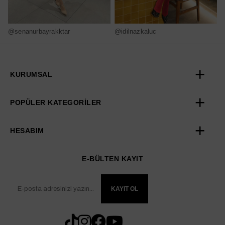
@senanurbayrakktar
@idilnazkaluc
@
KURUMSAL
POPÜLER KATEGORİLER
HESABIM
E-BÜLTEN KAYIT
KAYIT OL