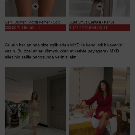
Gemi Dümeni Motifli Kemer - Gold
Süet Omuz Çantası - Kahve
166,50 TL
699,00 TL
333,00 TL
1.198,50 TL
Günün her anında size eşlik eden MYD ile kendi stil hikayenizi
yazın. Bu özel anları @mydukkan etiketiyle paylaşarak MYD
ailesinin selfie panosunda yerinizi alın.