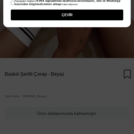
KVKK kapsamında tarafınızca korunmasını, sms ve WhatsApp
Paylaştığım bilgilerin
üzerinden bilgilendirmeleri almayı
kabul ediyorum.
ÇEVİR
Baskılı Şeritli Çorap - Beyaz
Stok Kodu
(MD3809_Beyaz)
Ürün stoklarımızda kalmamıştır.