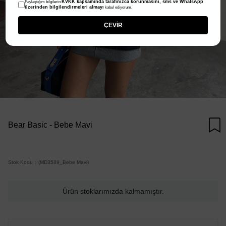
KVKK kapsamında tarafınızca korunmasını, sms ve WhatsApp
Paylaştığım bilgilerin
üzerinden bilgilendirmeleri almayı
kabul ediyorum.
ÇEVİR
Bear Basic - Bebe Mavi
Stok Kodu
(MD3589_Bebe Mavi)
Ürün stoklarımızda kalmamıştır.