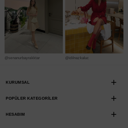
@senanurbayrakktar
@idilnazkaluc
@
KURUMSAL
POPÜLER KATEGORİLER
HESABIM