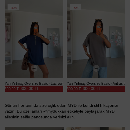
%49
%49
Yan Yırtmaç Oversize Basic - Lacivert
Yan Yırtmaç Oversize Basic - Antrasit
300,00 TL
300,00 TL
590,00 TL
590,00 TL
Günün her anında size eşlik eden MYD ile kendi stil hikayenizi
yazın. Bu özel anları @mydukkan etiketiyle paylaşarak MYD
ailesinin selfie panosunda yerinizi alın.