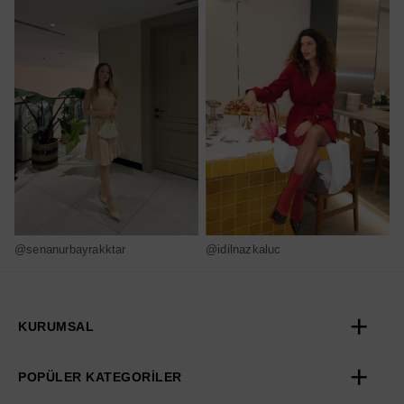
@senanurbayrakktar
@idilnazkaluc
@
KURUMSAL
POPÜLER KATEGORİLER