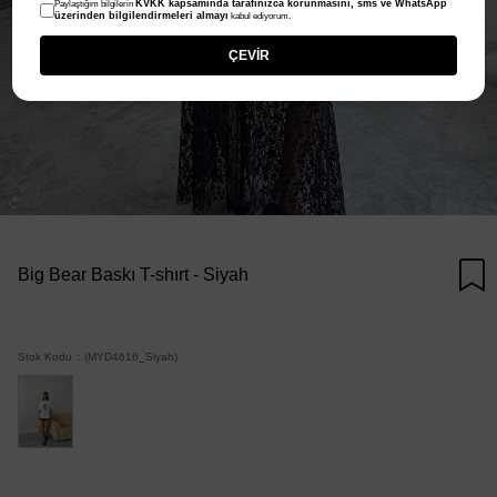
KVKK kapsamında tarafınızca korunmasını, sms ve WhatsApp
Paylaştığım bilgilerin
üzerinden bilgilendirmeleri almayı
kabul ediyorum.
ÇEVİR
Big Bear Baskı T-shırt - Siyah
Stok Kodu
(MYD4616_Siyah)