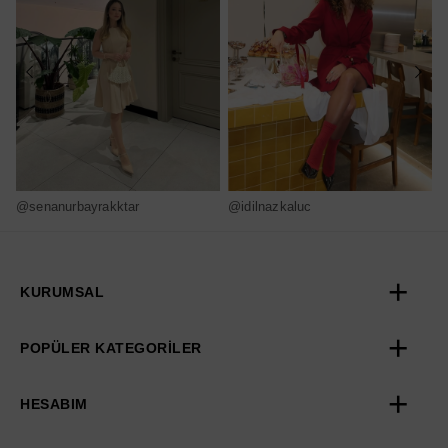
@senanurbayrakktar
@idilnazkaluc
@
KURUMSAL
POPÜLER KATEGORİLER
HESABIM