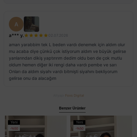
A
a*** y.
02.07.2026
aman yarabbim tek L beden vardı denemek için aldım olur
mu acaba diye çünkü çok istiyorum aldım ve büyük gelirse
yanlarından dikiş yaptırırım dedim oldu ben de çok mutlu
oldum hemen diğer iki rengi daha vardı pembe ve sarı
Onları da aldım siyahı vardı bitmişti siyahını bekliyorum
gelirse onu da alacağım
Altyapı
Foxs Digital
Benzer Ürünler
Yeni
Yeni
Ürün
Ürün
%50
%50