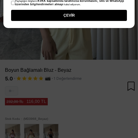
KVKK kapsamında tarafınızca korunmasını, sms ve WhatsApp
Paylaştığım bilgilerin
üzerinden bilgilendirmeleri almayı
kabul ediyorum.
ÇEVİR
Boyun Bağlamalı Bluz - Beyaz
·
·
5.0
1 Değerlendirme
···
116,00 TL
232,00 TL
Stok Kodu
(MD3968_Beyaz)
Tükendi
Tükendi
Tükendi