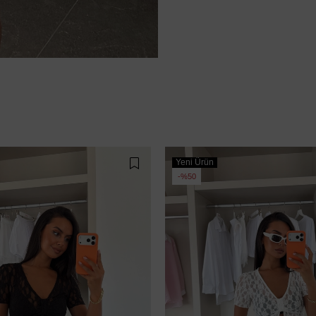
Yeni Ürün
%50