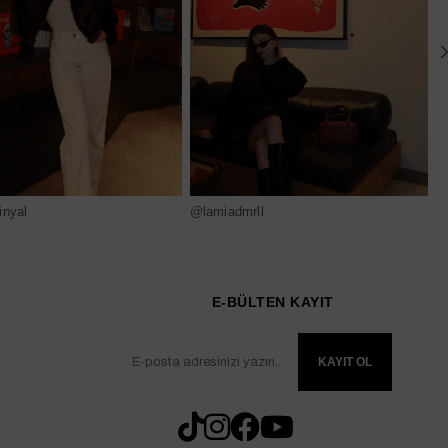
nyal
@lamiadmrll
@
E-BÜLTEN KAYIT
KAYIT OL