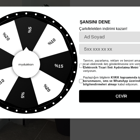
ŞANSINI DENE
Çarkıfelekten indirimi kazan!
%5
%10
%20
%15
Tanıtım, pazarlama, reklam ve benzeri amaç
ticari elektronik ileti gönderilmesine izin ver
Elektronik Ticari İleti Aydınlatma Metni
'
veriyorum.
Paylaştığım bilgilerin
KVKK kapsamında ta
korunmasını, sms ve WhatsApp üzerin
%20
%10
bilgilendirmeleri almayı
kabul ediyorum.
%5
ÇEVİR