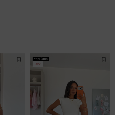
Yeni Ürün
%50