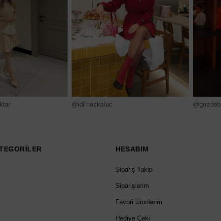
ktar
@idilnazkaluc
@gozdebi
TEGORİLER
HESABIM
Sipariş Takip
Siparişlerim
Favori Ürünlerim
Hediye Çeki