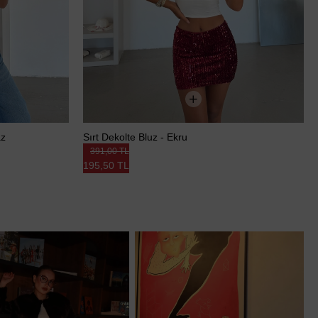
az
Sırt Dekolte Bluz - Ekru
391,00 TL
195,50 TL