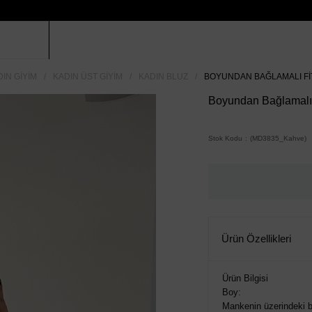
IN GIYIM
KADIN ÜST GIYIM
KADIN BLUZ
BOYUNDAN BAĞLAMALI FIT
Boyundan Bağlamalı F
Stok Kodu
(MD3835_Kahve)
Ürün Özellikleri
Ürün Bilgisi
Boy:
Mankenin üzerindeki b