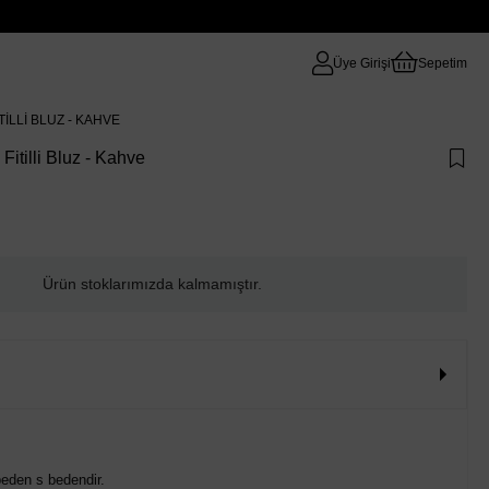
Üye Girişi
Sepetim
ILLI BLUZ - KAHVE
itilli Bluz - Kahve
Ürün stoklarımızda kalmamıştır.
eden s bedendir.