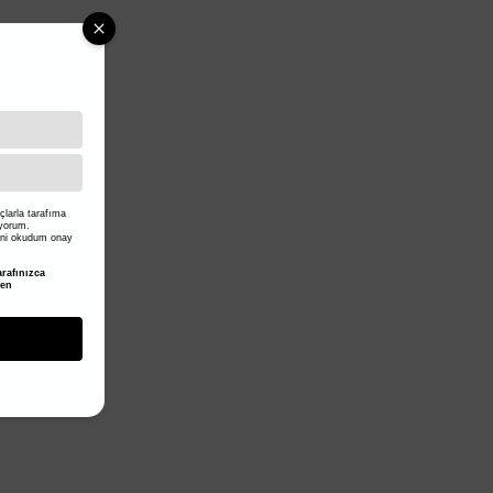
larla tarafıma
iyorum.
ni okudum onay
rafınızca
den