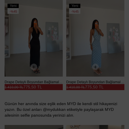
Yeni
Yeni
Ürün
Ürün
%45
%45
Drape Detaylı Boyundan Bağlamalı Elbise - Siyah
Drape Detaylı Boyundan Bağlamalı Elbise - Mavi
775,50 TL
775,50 TL
1.410,00 TL
1.410,00 TL
Günün her anında size eşlik eden MYD ile kendi stil hikayenizi
yazın. Bu özel anları @mydukkan etiketiyle paylaşarak MYD
ailesinin selfie panosunda yerinizi alın.