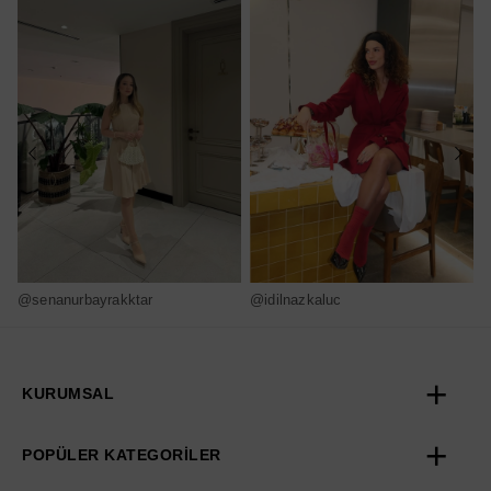
@senanurbayrakktar
@idilnazkaluc
@
KURUMSAL
POPÜLER KATEGORİLER