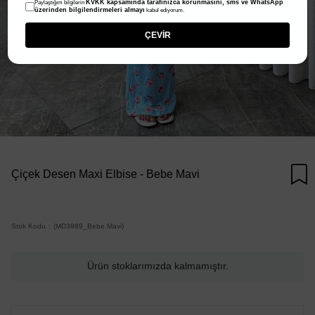
KVKK kapsamında tarafınızca korunmasını, sms ve WhatsApp
Paylaştığım bilgilerin
üzerinden bilgilendirmeleri almayı
kabul ediyorum.
ÇEVİR
Çiçek Desen Maxi Elbise - Bebe Mavi
Stok Kodu
(MD3989_Bebe Mavi)
Ürün stoklarımızda kalmamıştır.