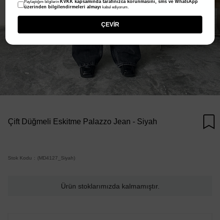
KVKK kapsamında tarafınızca korunmasını, sms ve WhatsApp
Paylaştığım bilgilerin
üzerinden bilgilendirmeleri almayı
kabul ediyorum.
ÇEVİR
Çift Düğmeli Eskitme Palazzo Jean - Siyah
Stok Kodu
(MD4127_Siyah)
Ürün stoklarımızda kalmamıştır.