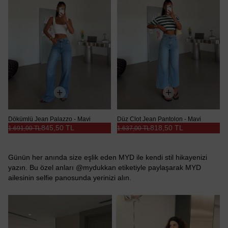
Dökümlü Jean Palazzo - Mavi
Düz Clot Jean Pantolon - Mavi
845,50 TL
818,50 TL
1.691,00 TL
1.637,00 TL
Günün her anında size eşlik eden MYD ile kendi stil hikayenizi
yazın. Bu özel anları @mydukkan etiketiyle paylaşarak MYD
ailesinin selfie panosunda yerinizi alın.