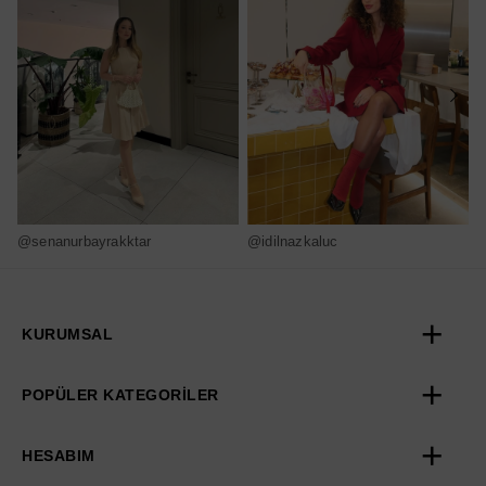
@senanurbayrakktar
@idilnazkaluc
@
KURUMSAL
POPÜLER KATEGORİLER
HESABIM