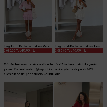
Eteği Fırfırlı Bağlamalı Takım - Pembe
Eteği Fırfırlı Bağlamalı Takım - Ekru
840,00 TL
840,00 TL
1.680,00 TL
1.680,00 TL
Günün her anında size eşlik eden MYD ile kendi stil hikayenizi
yazın. Bu özel anları @mydukkan etiketiyle paylaşarak MYD
ailesinin selfie panosunda yerinizi alın.