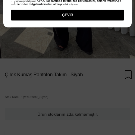
KVKK kapsamında tarafınızca korunmasını, sms ve WhatsApp
Paylaştığım bilgilerin
üzerinden bilgilendirmeleri almayı
kabul ediyorum.
ÇEVİR
Çilek Kumaş Pantolon Takım - Siyah
Stok Kodu
(MYD2590_Siyah)
Ürün stoklarımızda kalmamıştır.