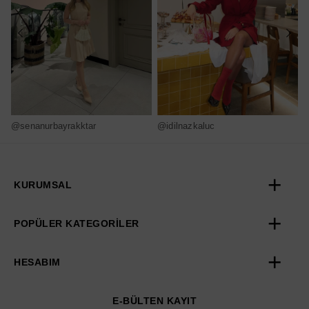
@senanurbayrakktar
@idilnazkaluc
@
KURUMSAL
POPÜLER KATEGORİLER
HESABIM
E-BÜLTEN KAYIT