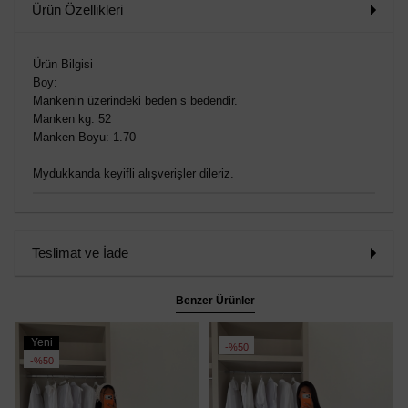
Ürün Özellikleri
Ürün Bilgisi
Boy:
Mankenin üzerindeki beden s bedendir.
Manken kg: 52
Manken Boyu: 1.70
Mydukkanda keyifli alışverişler dileriz.
Teslimat ve İade
Benzer Ürünler
Yeni
%50
Ürün
%50