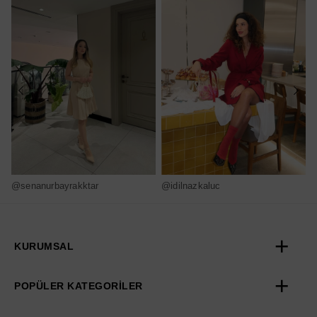
@senanurbayrakktar
@idilnazkaluc
@
KURUMSAL
POPÜLER KATEGORİLER