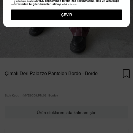
KVKK kapsamında tarafınızca korunmasını, sms ve WhatsApp
Paylaştığım bilgilerin
üzerinden bilgilendirmeleri almayı
kabul ediyorum.
ÇEVİR
Çimalı Deri Palazzo Pantolon Bordo - Bordo
Stok Kodu
(MYD9059.PN.01_Bordo)
Ürün stoklarımızda kalmamıştır.