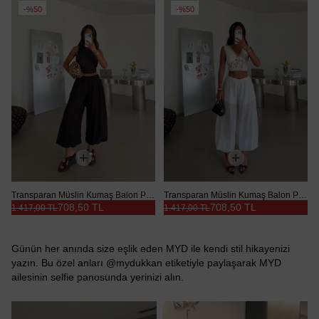
%50
%50
Transparan Müslin Kumaş Balon Pantolon - Siyah
Transparan Müslin Kumaş Balon Pantolon - Beyaz
708,50 TL
708,50 TL
1.417,00 TL
1.417,00 TL
Günün her anında size eşlik eden MYD ile kendi stil hikayenizi
yazın. Bu özel anları @mydukkan etiketiyle paylaşarak MYD
ailesinin selfie panosunda yerinizi alın.