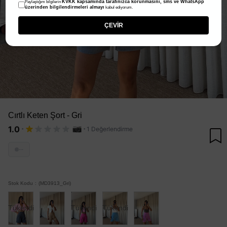
KVKK kapsamında tarafınızca korunmasını, sms ve WhatsApp
Paylaştığım bilgilerin
üzerinden bilgilendirmeleri almayı
kabul ediyorum.
ÇEVİR
Cırtlı Keten Şort - Gri
·
·
1.0
1 Değerlendirme
···
Stok Kodu
(MD3913_Gri)
Tükendi
Tükendi
Tükendi