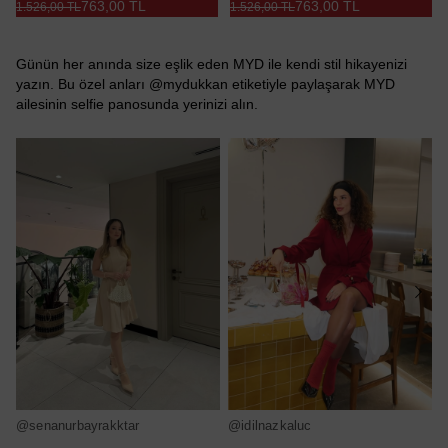
763,00 TL
763,00 TL
1.526,00 TL
1.526,00 TL
Günün her anında size eşlik eden MYD ile kendi stil hikayenizi
yazın. Bu özel anları @mydukkan etiketiyle paylaşarak MYD
ailesinin selfie panosunda yerinizi alın.
@senanurbayrakktar
@idilnazkaluc
@