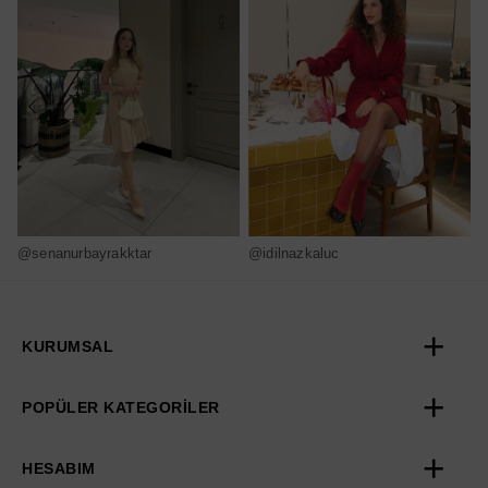
@senanurbayrakktar
@idilnazkaluc
@
KURUMSAL
POPÜLER KATEGORİLER
HESABIM