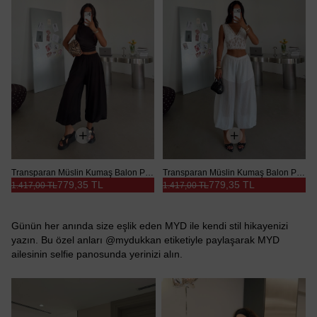
Transparan Müslin Kumaş Balon Pantolon - Siyah
Transparan Müslin Kumaş Balon Pantolon - Beyaz
779,35 TL
779,35 TL
1.417,00 TL
1.417,00 TL
Günün her anında size eşlik eden MYD ile kendi stil hikayenizi
yazın. Bu özel anları @mydukkan etiketiyle paylaşarak MYD
ailesinin selfie panosunda yerinizi alın.