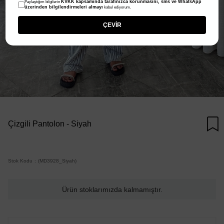
KVKK kapsamında tarafınızca korunmasını, sms ve WhatsApp
Paylaştığım bilgilerin
üzerinden bilgilendirmeleri almayı
kabul ediyorum.
ÇEVİR
Çizgili Pantolon - Siyah
Stok Kodu
(MD3928_Siyah)
Ürün stoklarımızda kalmamıştır.