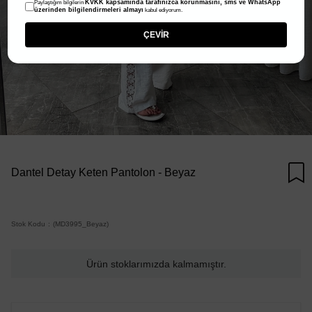
KVKK kapsamında tarafınızca korunmasını, sms ve WhatsApp
Paylaştığım bilgilerin
üzerinden bilgilendirmeleri almayı
kabul ediyorum.
ÇEVİR
Dantel Detay Keten Pantolon - Beyaz
Stok Kodu
(MD3995_Beyaz)
Ürün stoklarımızda kalmamıştır.