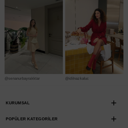
@senanurbayrakktar
@idilnazkaluc
@
KURUMSAL
POPÜLER KATEGORİLER