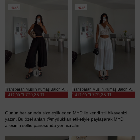
%45
%45
Transparan Müslin Kumaş Balon Pantolon - Siyah
Transparan Müslin Kumaş Balon Pantolon - Beyaz
779,35 TL
779,35 TL
1.417,00 TL
1.417,00 TL
Günün her anında size eşlik eden MYD ile kendi stil hikayenizi
yazın. Bu özel anları @mydukkan etiketiyle paylaşarak MYD
ailesinin selfie panosunda yerinizi alın.