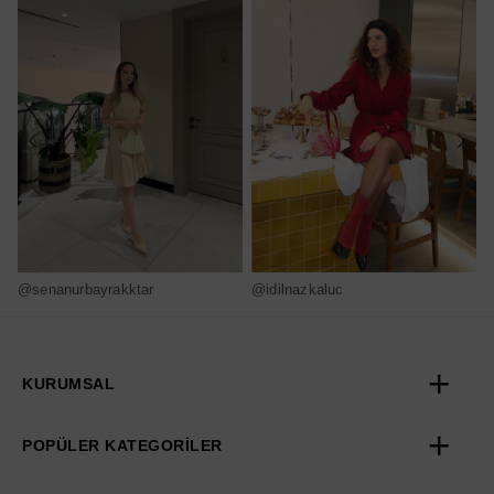
@senanurbayrakktar
@idilnazkaluc
@
KURUMSAL
POPÜLER KATEGORİLER