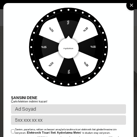
Anasayfa
Kadın Giyim
Kadın Alt Giyim
Etek
Dantel Detay Saten
MENÜ
%5
%10
%20
%15
%15
%20
%10
%5
ŞANSINI DENE
Çarkıfelekten indirimi kazan!
Tanıtım, pazarlama, reklam ve benzeri amaçlarla tarafıma ticari elektronik ileti gönderilmesine izin
Elektronik Ticari İleti Aydınlatma Metni
veriyorum.
'ni okudum onay veriyorum.