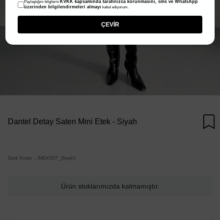
KVKK kapsamında tarafınızca korunmasını, sms ve WhatsApp
Paylaştığım bilgilerin
üzerinden bilgilendirmeleri almayı
kabul ediyorum.
ÇEVİR
Dantel Detay Saten Mini Etek - Siyah
Stok Kodu
(MD4337_Siyah)
Ürün stoklarımızda kalmamıştır.