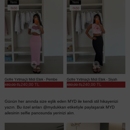
Yeni
Yeni
Ürün
Ürün
%50
%50
Gofre Yırtmaçlı Midi Etek - Pembe
Gofre Yırtmaçlı Midi Etek - Siyah
240,00 TL
240,00 TL
480,00 TL
480,00 TL
Günün her anında size eşlik eden MYD ile kendi stil hikayenizi
yazın. Bu özel anları @mydukkan etiketiyle paylaşarak MYD
ailesinin selfie panosunda yerinizi alın.