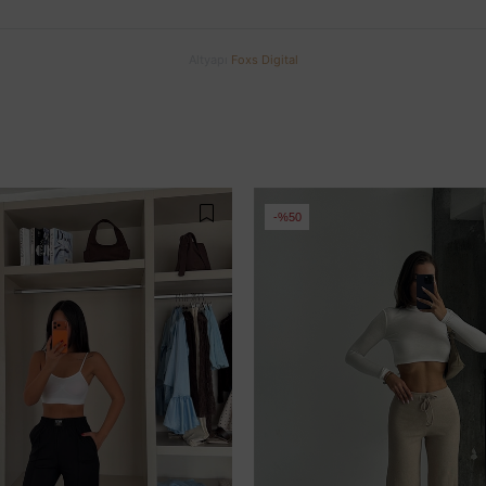
Altyapı
Foxs Digital
%50