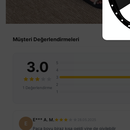
Müşteri Değerlendirmeleri
3.0
5
4
3
2
1 Değerlendirme
1
E*** A. M.
28.05.2025
E
Paça boyu biraz kısa geldi yine de giyilebilir