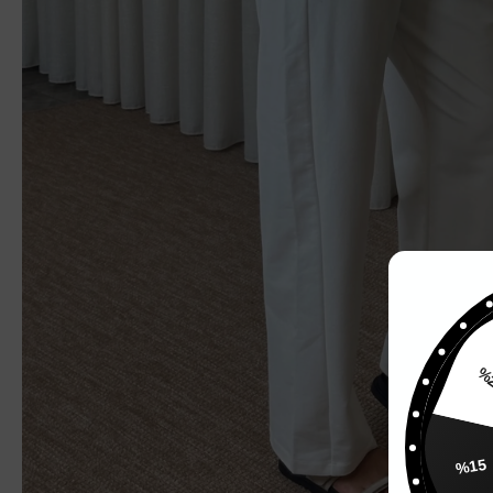
%
%15