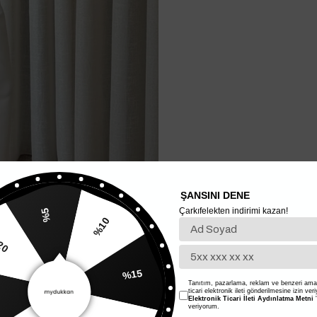
ŞANSINI DENE
Çarkıfelekten indirimi kazan!
%5
%10
20
%15
Tanıtım, pazarlama, reklam ve benzeri amaç
ticari elektronik ileti gönderilmesine izin ver
Elektronik Ticari İleti Aydınlatma Metni
'
veriyorum.