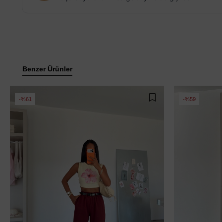
Benzer Ürünler
%61
%59