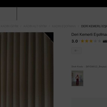
KADIN GIYIM
KADIN ALT GIYIM
KADIN EŞOFMAN
DERI KEMERLI EŞ
Deri Kemerli Eşofma
·
3.0
···
Stok Kodu
(MYD4612_Beyaz)