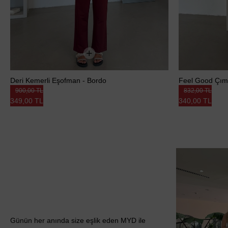
Deri Kemerli Eşofman - Bordo
Feel Good Çıma
900,00 TL
832,00 TL
349,00 TL
340,00 TL
Günün her anında size eşlik eden MYD ile