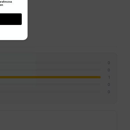
rafınızca
den
0
0
1
0
0