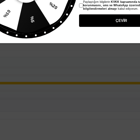
Paylaştığım bilgilerin
KVKK kapsamında ta
%20
korunmasını, sms ve WhatsApp üzerin
bilgilendirmeleri almayı
kabul ediyorum.
%10
%5
ÇEVİR