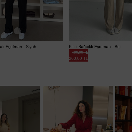
lı Eşofman - Siyah
Fitilli Bağcıklı Eşofman - Bej
400,00 TL
200,00 TL