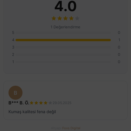
4.0
1 Değerlendirme
5
0
4
1
3
0
2
0
1
0
B
B*** B. Ö.
29.05.2025
Kumaş kalitesi fena değil
Altyapı
Foxs Digital