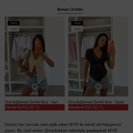
Benzer Ürünler
Yeni
Yeni
Ürün
Ürün
%50
%50
Önü Bağlamalı Dantel Bluz - Sarı
Önü Bağlamalı Dantel Bluz - Siyah
350,00 TL
350,00 TL
700,00 TL
700,00 TL
Günün her anında size eşlik eden MYD ile kendi stil hikayenizi
yazın. Bu özel anları @mydukkan etiketiyle paylaşarak MYD