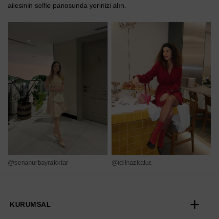
ailesinin selfie panosunda yerinizi alın.
@senanurbayrakktar
@idilnazkaluc
@
KURUMSAL