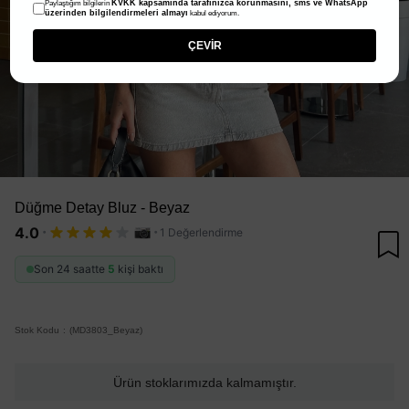
KVKK kapsamında tarafınızca korunmasını, sms ve WhatsApp
Paylaştığım bilgilerin
üzerinden bilgilendirmeleri almayı
kabul ediyorum.
ÇEVİR
Düğme Detay Bluz - Beyaz
·
·
4.0
1 Değerlendirme
Son 24 saatte
5
kişi baktı
Stok Kodu
(MD3803_Beyaz)
Ürün stoklarımızda kalmamıştır.