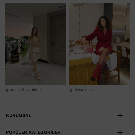
@senanurbayrakktar
@idilnazkaluc
@
KURUMSAL
POPÜLER KATEGORİLER