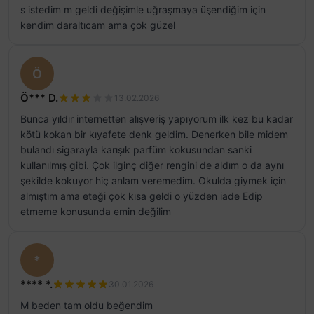
s istedim m geldi değişimle uğraşmaya üşendiğim için
kendim daraltıcam ama çok güzel
Ö
Ö*** D.
13.02.2026
Bunca yıldır internetten alışveriş yapıyorum ilk kez bu kadar
kötü kokan bir kıyafete denk geldim. Denerken bile midem
bulandı sigarayla karışık parfüm kokusundan sanki
kullanılmış gibi. Çok ilginç diğer rengini de aldım o da aynı
şekilde kokuyor hiç anlam veremedim. Okulda giymek için
almıştım ama eteği çok kısa geldi o yüzden iade Edip
etmeme konusunda emin değilim
*
**** *.
30.01.2026
M beden tam oldu beğendim