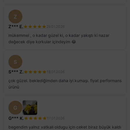
Z
Z*** E.
29.01.2026
mükemmel , o kadar güzel ki, o kadar yakıştı ki nazar
değecek diye korkular içindeyim 😂
S
S*** Z.
18.01.2026
çok güzel. beklediğimden daha iyi kumaşı. fiyat performans
ürünü
G
G*** K.
17.01.2026
begendim yalnız vatkalı oldugu için ceket biraz büyük kaldı