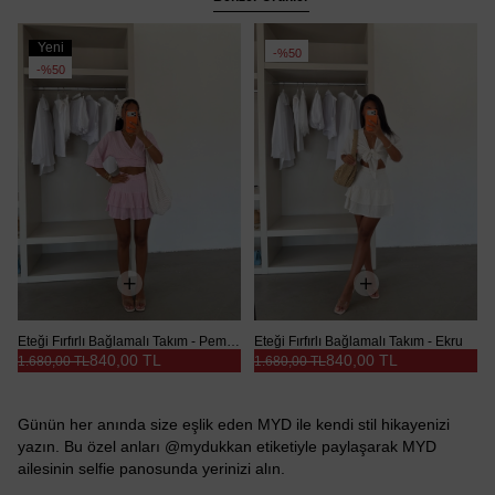
Yeni
%50
Ürün
%50
Eteği Fırfırlı Bağlamalı Takım - Pembe
Eteği Fırfırlı Bağlamalı Takım - Ekru
840,00 TL
840,00 TL
1.680,00 TL
1.680,00 TL
Günün her anında size eşlik eden MYD ile kendi stil hikayenizi
yazın. Bu özel anları @mydukkan etiketiyle paylaşarak MYD
ailesinin selfie panosunda yerinizi alın.