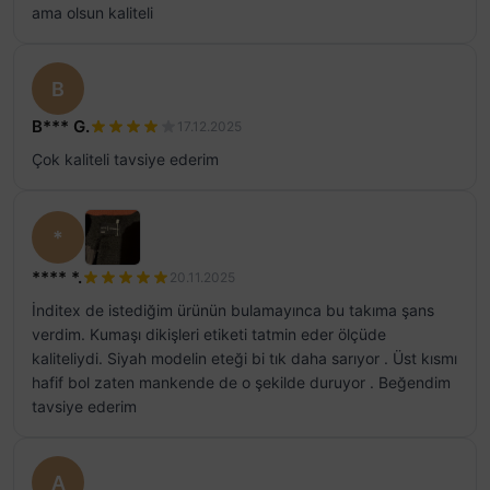
ama olsun kaliteli
B
B*** G.
17.12.2025
Çok kaliteli tavsiye ederim
*
**** *.
20.11.2025
İnditex de istediğim ürünün bulamayınca bu takıma şans
verdim. Kumaşı dikişleri etiketi tatmin eder ölçüde
kaliteliydi. Siyah modelin eteği bi tık daha sarıyor . Üst kısmı
hafif bol zaten mankende de o şekilde duruyor . Beğendim
tavsiye ederim
A