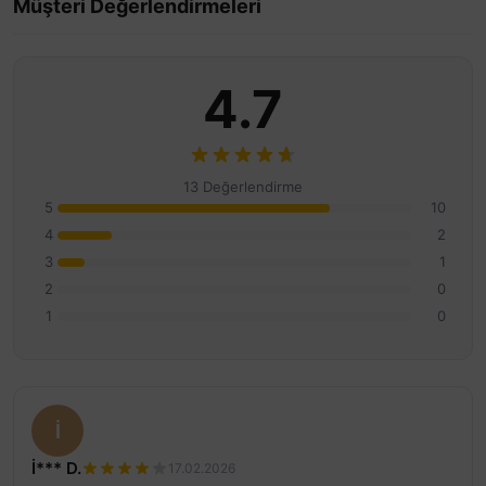
Müşteri Değerlendirmeleri
4.7
13 Değerlendirme
5
10
4
2
3
1
2
0
1
0
İ
İ*** D.
17.02.2026