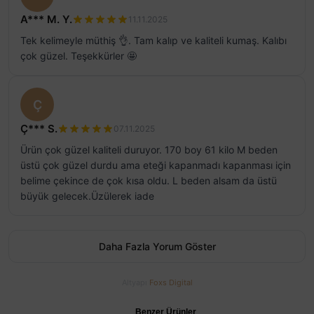
A*** M. Y.
11.11.2025
Tek kelimeyle müthiş 👌. Tam kalıp ve kaliteli kumaş. Kalıbı
çok güzel. Teşekkürler 🤩
Ç
Ç*** S.
07.11.2025
Ürün çok güzel kaliteli duruyor. 170 boy 61 kilo M beden
üstü çok güzel durdu ama eteği kapanmadı kapanması için
belime çekince de çok kısa oldu. L beden alsam da üstü
büyük gelecek.Üzülerek iade
Daha Fazla Yorum Göster
Altyapı
Foxs Digital
Benzer Ürünler