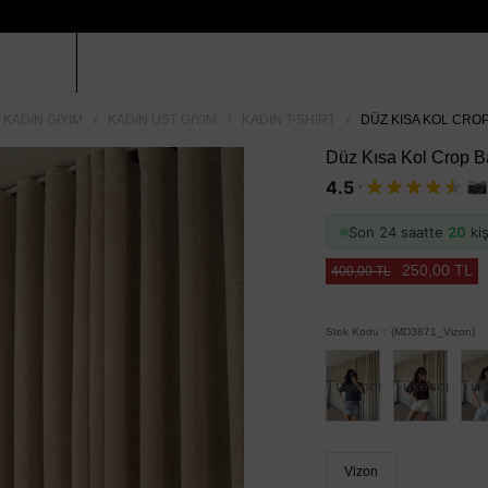
KADIN GIYIM
KADIN ÜST GIYIM
KADIN T-SHIRT
DÜZ KISA KOL CROP
Düz Kısa Kol Crop Ba
·
4.5
Son 24 saatte
20
kiş
250,00 TL
400,00 TL
Stok Kodu
(MD3871_Vizon)
Tükendi
Tükendi
Tük
Vizon