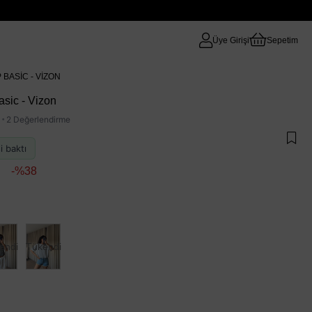
Üye Girişi
Sepetim
 BASIC - VIZON
sic - Vizon
·
2 Değerlendirme
i baktı
38
endi
Tükendi