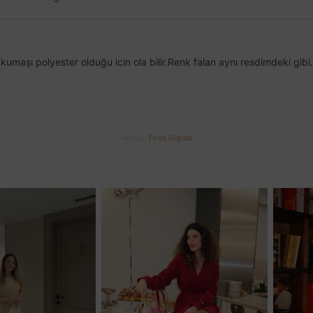
u kumaşı polyester olduğu icin ola bilir.Renk falan aynı resdimdeki g
Altyapı
Foxs Digital