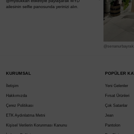
@mydukkan etiketiyle paylaşarak MYD
ailesinin selfie panosunda yerinizi alın.
@senanurbayrak
KURUMSAL
POPÜLER KA
İletişim
Yeni Gelenler
Hakkımızda
Fırsat Ürünleri
Çerez Politikası
Çok Satanlar
ETK Aydınlatma Metni
Jean
Kişisel Verilerin Korunması Kanunu
Pantolon