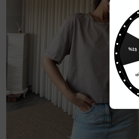
%15
%