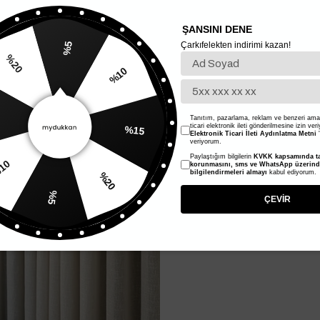
ŞANSINI DENE
Çarkıfelekten indirimi kazan!
%5
%20
%10
Tanıtım, pazarlama, reklam ve benzeri amaç
ticari elektronik ileti gönderilmesine izin ver
%15
Elektronik Ticari İleti Aydınlatma Metni
'
veriyorum.
Paylaştığım bilgilerin
KVKK kapsamında ta
10
korunmasını, sms ve WhatsApp üzerin
bilgilendirmeleri almayı
kabul ediyorum.
%20
%5
ÇEVİR