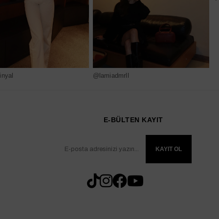
nyal
@lamiadmrll
@
E-BÜLTEN KAYIT
KAYIT OL