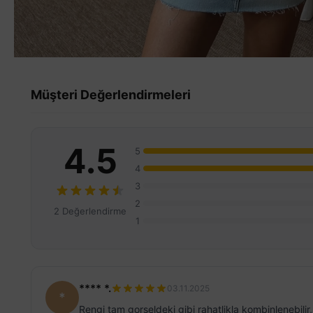
Müşteri Değerlendirmeleri
4.5
5
4
3
2
2 Değerlendirme
1
**** *.
03.11.2025
*
Rengi tam gorseldeki gibi rahatlikla kombinlenebili