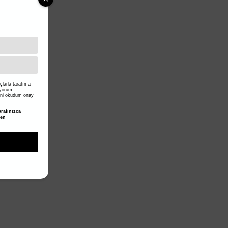
larla tarafıma
iyorum.
ni okudum onay
rafınızca
den