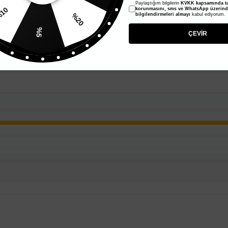
Paylaştığım bilgilerin
KVKK kapsamında ta
korunmasını, sms ve WhatsApp üzerin
%10
%20
bilgilendirmeleri almayı
kabul ediyorum.
%5
ÇEVİR