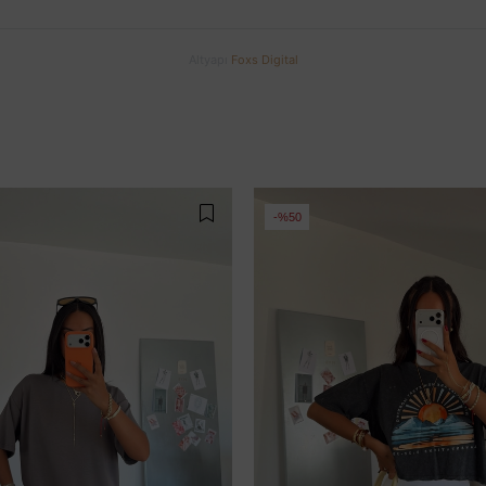
Altyapı
Foxs Digital
%50