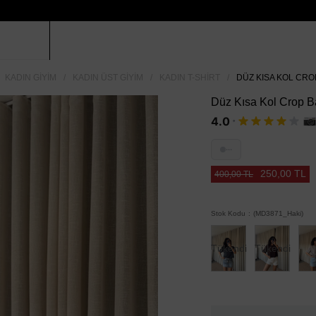
KADIN GIYIM
KADIN ÜST GIYIM
KADIN T-SHIRT
DÜZ KISA KOL CROP
Düz Kısa Kol Crop Ba
·
4.0
···
250,00 TL
400,00 TL
Stok Kodu
(MD3871_Haki)
Tükendi
Tükendi