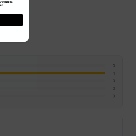
rafınızca
den
0
1
0
0
0