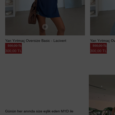
Yan Yırtmaç Oversize Basic - Lacivert
Yan Yırtmaç Ove
590,00 TL
590,00 TL
300,00 TL
300,00 TL
Günün her anında size eşlik eden MYD ile