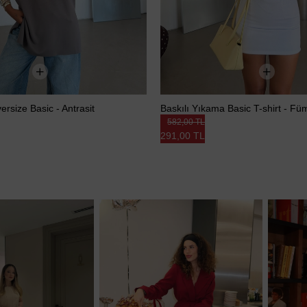
rsize Basic - Antrasit
Baskılı Yıkama Basic T-shirt - Fü
582,00 TL
291,00 TL