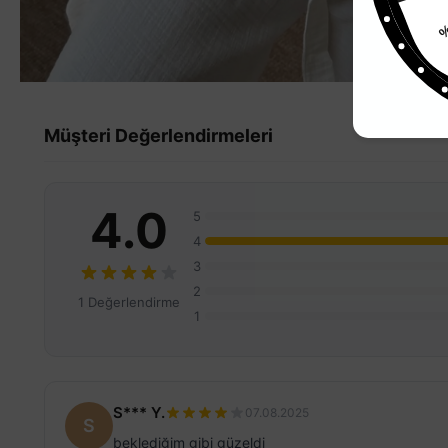
Müşteri Değerlendirmeleri
4.0
5
4
3
2
1 Değerlendirme
1
S*** Y.
07.08.2025
S
beklediğim gibi güzeldi