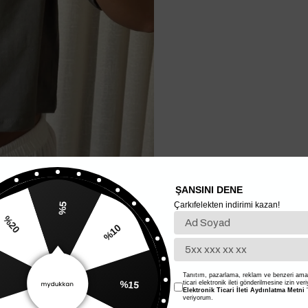
ŞANSINI DENE
Çarkıfelekten indirimi kazan!
%5
%20
%10
Tanıtım, pazarlama, reklam ve benzeri amaç
%15
ticari elektronik ileti gönderilmesine izin ver
Elektronik Ticari İleti Aydınlatma Metni
'
veriyorum.