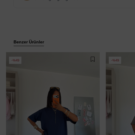
Benzer Ürünler
%49
%49