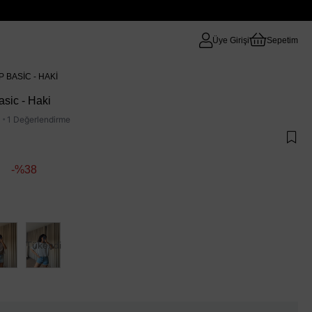
Üye Girişi
Sepetim
 BASIC - HAKI
sic - Haki
·
1 Değerlendirme
38
Tükendi