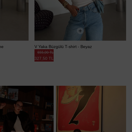
me
V Yaka Büzgülü T-shirt - Beyaz
655,00 TL
327,50 TL