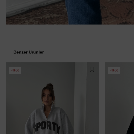
Benzer Ürünler
%50
%50