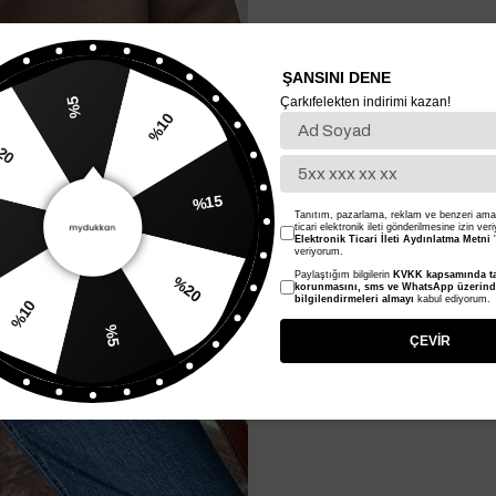
ŞANSINI DENE
Çarkıfelekten indirimi kazan!
%5
%10
%20
%15
Tanıtım, pazarlama, reklam ve benzeri amaç
ticari elektronik ileti gönderilmesine izin ver
Elektronik Ticari İleti Aydınlatma Metni
'
veriyorum.
Paylaştığım bilgilerin
KVKK kapsamında ta
%20
korunmasını, sms ve WhatsApp üzerin
%10
bilgilendirmeleri almayı
kabul ediyorum.
%5
ÇEVİR