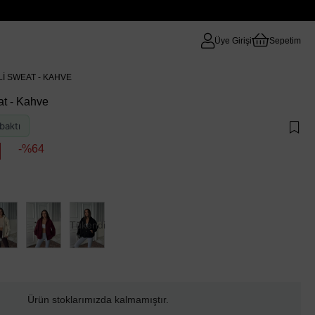
Üye Girişi
Sepetim
I SWEAT - KAHVE
at - Kahve
baktı
64
Tükendi
Ürün stoklarımızda kalmamıştır.