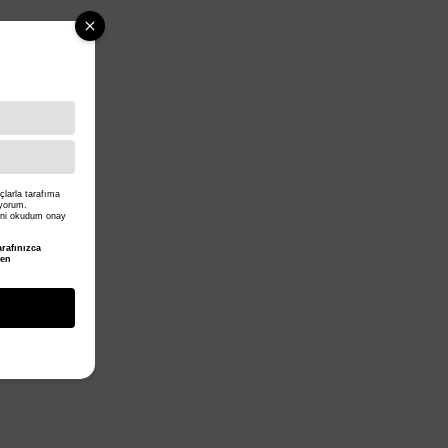
larla tarafıma
iyorum.
ni okudum onay
rafınızca
den