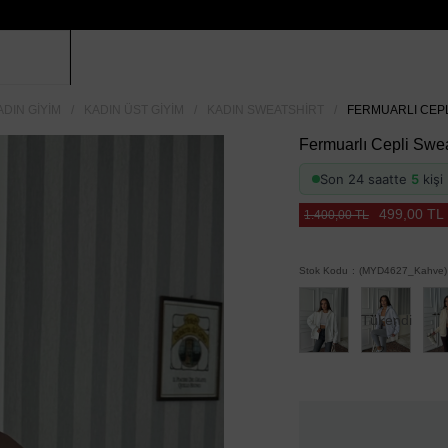
ADIN GIYIM
KADIN ÜST GIYIM
KADIN SWEATSHIRT
FERMUARLI CEPL
Fermuarlı Cepli Swe
Son 24 saatte
5
kişi 
499,00 TL
1.400,00 TL
Stok Kodu
(MYD4627_Kahve)
Tükendi