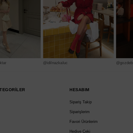
ktar
@idilnazkaluc
@gozdebi
TEGORİLER
HESABIM
Sipariş Takip
Siparişlerim
Favori Ürünlerim
Hediye Çeki