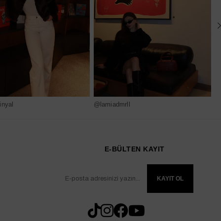
nyal
@lamiadmrll
@
E-BÜLTEN KAYIT
KAYIT OL