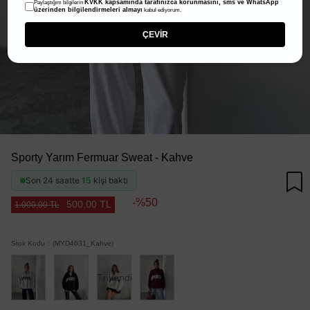
KVKK kapsamında tarafınızca korunmasını, sms ve WhatsApp
Paylaştığım bilgilerin
üzerinden bilgilendirmeleri almayı
kabul ediyorum.
ÇEVİR
Sporty Yarım Fermuar Sweat - Kahve
Son 24 saatte
15
kişi baktı
50
500,00 TL
1.000,00 TL
Stok Kodu
(MYD4631_Kahve)
Tükendi