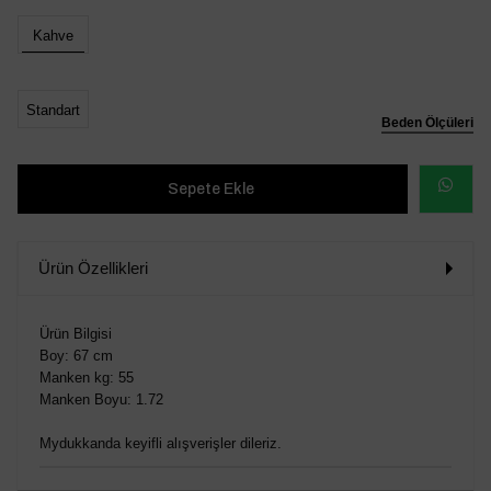
Kahve
Standart
Beden Ölçüleri
WHATSAP
SİPARİŞ
Ürün Özellikleri
VER
Ürün Bilgisi
Boy: 67 cm
Manken kg: 55
Manken Boyu: 1.72
Mydukkanda keyifli alışverişler dileriz.