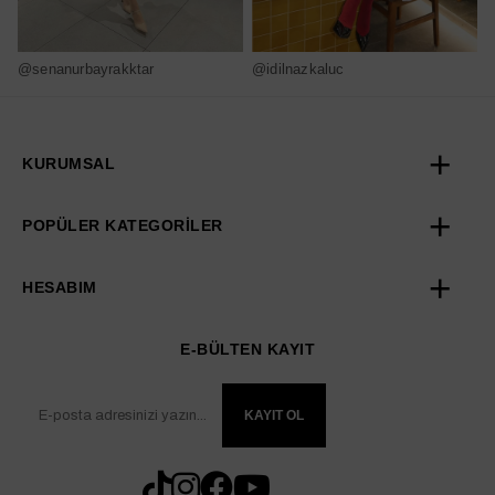
@senanurbayrakktar
@idilnazkaluc
@
KURUMSAL
POPÜLER KATEGORİLER
HESABIM
E-BÜLTEN KAYIT
KAYIT OL